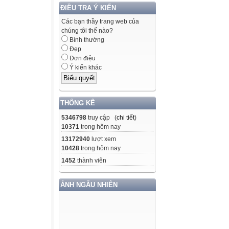
ĐIỀU TRA Ý KIẾN
Các bạn thầy trang web của
chúng tôi thế nào?
Bình thường
Đẹp
Đơn điệu
Ý kiến khác
THỐNG KÊ
5346798
truy cập (
chi tiết
)
10371
trong hôm nay
13172940
lượt xem
10428
trong hôm nay
1452
thành viên
ẢNH NGẪU NHIÊN