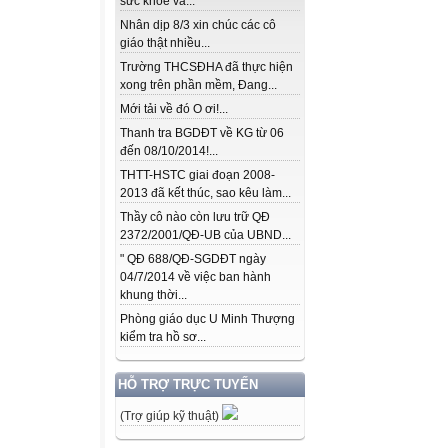
sức khỏe và...
Nhân dịp 8/3 xin chúc các cô
giáo thật nhiều...
Trường THCSĐHA đã thực hiện
xong trên phần mềm, Đang...
Mới tải về đó O ơi!...
Thanh tra BGDĐT về KG từ 06
đến 08/10/2014!...
THTT-HSTC giai đoạn 2008-
2013 đã kết thúc, sao kêu làm...
Thầy cô nào còn lưu trữ QĐ
2372/2001/QĐ-UB của UBND...
" QĐ 688/QĐ-SGDĐT ngày
04/7/2014 về việc ban hành
khung thời...
Phòng giáo dục U Minh Thượng
kiểm tra hồ sơ...
HỖ TRỢ TRỰC TUYẾN
(Trợ giúp kỹ thuật)