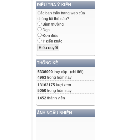
ĐIỀU TRA Ý KIẾN
Các bạn thầy trang web của
chúng tôi thế nào?
Bình thường
Đẹp
Đơn điệu
Ý kiến khác
THỐNG KÊ
5336090
truy cập (
chi tiết
)
4963
trong hôm nay
13162175
lượt xem
5050
trong hôm nay
1452
thành viên
ẢNH NGẪU NHIÊN