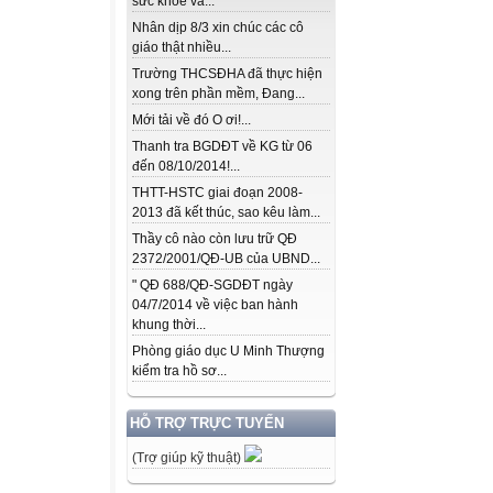
sức khỏe và...
Nhân dịp 8/3 xin chúc các cô
giáo thật nhiều...
Trường THCSĐHA đã thực hiện
xong trên phần mềm, Đang...
Mới tải về đó O ơi!...
Thanh tra BGDĐT về KG từ 06
đến 08/10/2014!...
THTT-HSTC giai đoạn 2008-
2013 đã kết thúc, sao kêu làm...
Thầy cô nào còn lưu trữ QĐ
2372/2001/QĐ-UB của UBND...
" QĐ 688/QĐ-SGDĐT ngày
04/7/2014 về việc ban hành
khung thời...
Phòng giáo dục U Minh Thượng
kiểm tra hồ sơ...
HỖ TRỢ TRỰC TUYẾN
(Trợ giúp kỹ thuật)