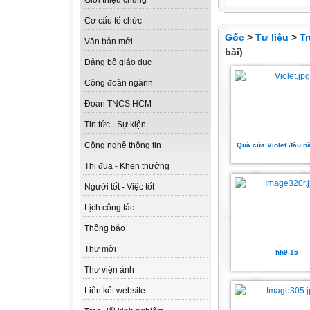
Giới thiệu chung
Cơ cấu tổ chức
Gốc
>
Tư liệu
>
T
Văn bản mới
bài)
Đảng bộ giáo dục
Công đoàn ngành
Đoàn TNCS HCM
Tin tức - Sự kiện
Công nghệ thông tin
Quà của Violet đầu 
Thi đua - Khen thưởng
Người tốt - Việc tốt
Lịch công tác
Thông báo
Thư mời
hh9-15
Thư viện ảnh
Liên kết website