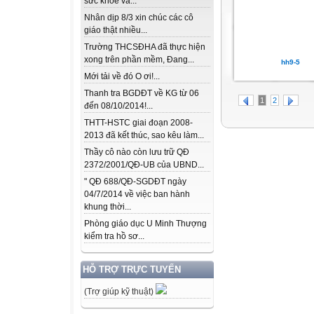
sức khỏe và...
Nhân dịp 8/3 xin chúc các cô
giáo thật nhiều...
Trường THCSĐHA đã thực hiện
xong trên phần mềm, Đang...
hh9-5
Mới tải về đó O ơi!...
Thanh tra BGDĐT về KG từ 06
1
2
đến 08/10/2014!...
THTT-HSTC giai đoạn 2008-
2013 đã kết thúc, sao kêu làm...
Thầy cô nào còn lưu trữ QĐ
2372/2001/QĐ-UB của UBND...
" QĐ 688/QĐ-SGDĐT ngày
04/7/2014 về việc ban hành
khung thời...
Phòng giáo dục U Minh Thượng
kiểm tra hồ sơ...
HỖ TRỢ TRỰC TUYẾN
(Trợ giúp kỹ thuật)