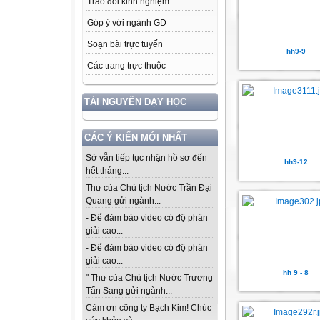
Trao đổi kinh nghiệm
Góp ý với ngành GD
Soạn bài trực tuyến
hh9-9
Các trang trực thuộc
TÀI NGUYÊN DẠY HỌC
CÁC Ý KIẾN MỚI NHẤT
Sở vẫn tiếp tục nhận hồ sơ đến
hh9-12
hết tháng...
Thư của Chủ tịch Nước Trần Đại
Quang gửi ngành...
- Để đảm bảo video có độ phân
giải cao...
- Để đảm bảo video có độ phân
giải cao...
hh 9 - 8
" Thư của Chủ tịch Nước Trương
Tấn Sang gửi ngành...
Cảm ơn công ty Bạch Kim! Chúc