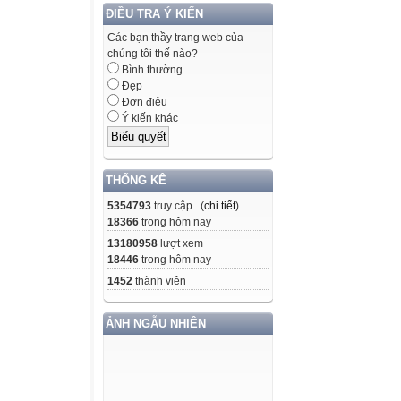
ĐIỀU TRA Ý KIẾN
Các bạn thầy trang web của
chúng tôi thế nào?
Bình thường
Đẹp
Đơn điệu
Ý kiến khác
THỐNG KÊ
5354793
truy cập (
chi tiết
)
18366
trong hôm nay
13180958
lượt xem
18446
trong hôm nay
1452
thành viên
ẢNH NGẪU NHIÊN