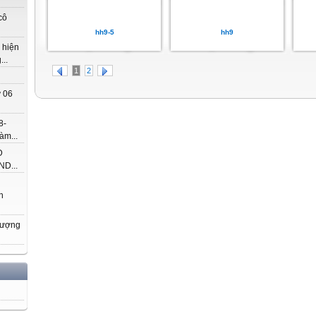
cô
hh9-5
hh9
 hiện
..
1
2
 06
8-
àm...
Đ
D...
h
hượng