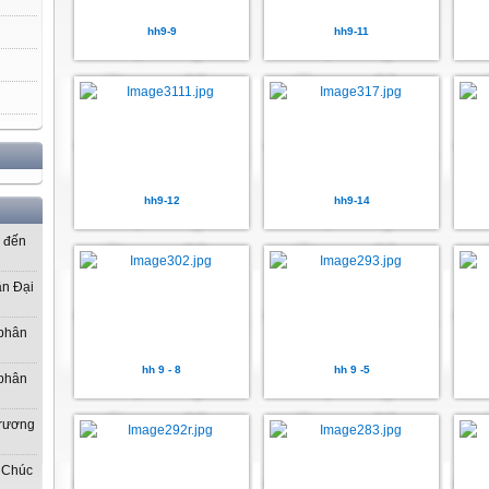
hh9-9
hh9-11
hh9-12
hh9-14
ơ đến
ần Đại
 phân
hh 9 - 8
hh 9 -5
 phân
Trương
 Chúc