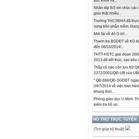
sức khỏe và...
Nhân dịp 8/3 xin chúc các 
giáo thật nhiều...
Trường THCSĐHA đã thực
xong trên phần mềm, Đang.
Mới tải về đó O ơi!...
Thanh tra BGDĐT về KG từ
đến 08/10/2014!...
THTT-HSTC giai đoạn 200
2013 đã kết thúc, sao kêu l
Thầy cô nào còn lưu trữ Q
2372/2001/QĐ-UB của UBN
" QĐ 688/QĐ-SGDĐT ngày
04/7/2014 về việc ban hàn
khung thời...
Phòng giáo dục U Minh T
kiểm tra hồ sơ...
HỖ TRỢ TRỰC TUYẾN
(Trợ giúp kỹ thuật)