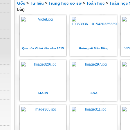
Gốc
>
Tư liệu
>
Trung học cơ sở
>
Toán học
>
Toán học 
bài)
Quà của Violet đầu năm 2015
Hướng về Biển Đông
VID
hh9-15
hh9-6