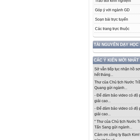
Trao đổi kinh nghiệm
Góp ý với ngành GD
Soạn bài trực tuyến
Các trang trực thuộc
TÀI NGUYÊN DẠY HỌC
CÁC Ý KIẾN MỚI NHẤT
Sở vẫn tiếp tục nhận hồ s
hết tháng...
Thư của Chủ tịch Nước Tr
Quang gửi ngành...
- Để đảm bảo video có độ
giải cao...
- Để đảm bảo video có độ
giải cao...
" Thư của Chủ tịch Nước 
Tấn Sang gửi ngành...
Cảm ơn công ty Bạch Kim!