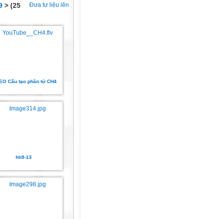
9
> (25
Đưa tư liệu lên
EO Cấu tạo phân tử CH4
hh9-13