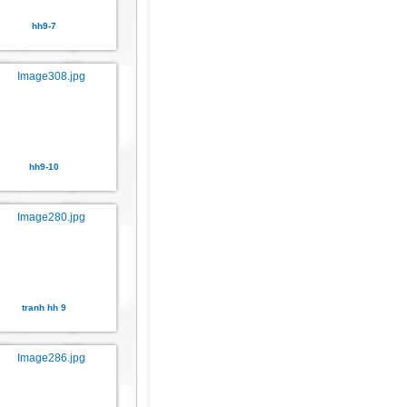
hh9-7
hh9-10
tranh hh 9