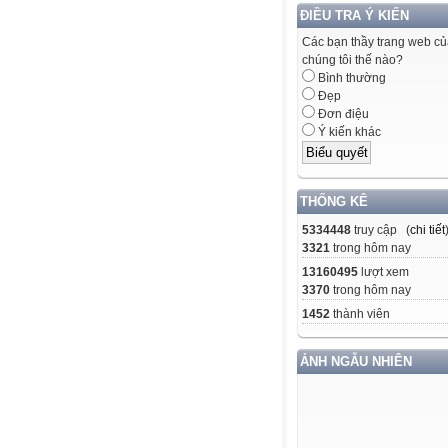
ĐIỀU TRA Ý KIẾN
Các bạn thầy trang web c
chúng tôi thế nào?
Bình thường
Đẹp
Đơn điệu
Ý kiến khác
THỐNG KÊ
5334448
truy cập (
chi tiết
3321
trong hôm nay
13160495
lượt xem
3370
trong hôm nay
1452
thành viên
ẢNH NGẪU NHIÊN