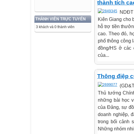
thành tích ca
NDĐT 
Kiên Giang cho b
THÀNH VIÊN TRỰC TUYẾN
hỗ trợ tiền thưởn
3 khách và 0 thành viên
cao. Theo đó, h
phổ thông công 
đồng/HS ở các 
của...
Thông điệp 
(GD&TĐ
Thủ tướng Chính
những bài học v
của Đảng, sự đồn
doanh nghiệp, đ
trong bối cảnh s
Những nhóm nhi