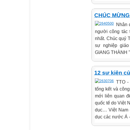
CHÚC MỪNG
Nhân d
người công tác 
nhất. Chúc quý 
sự nghiệp giá
GIANG THÀNH ".
12 sự kiện 
TTO -
tổng kết và côn
mới liên quan đế
quốc tế do Việt 
dục… Việt Nam đ
dục các nước Á 