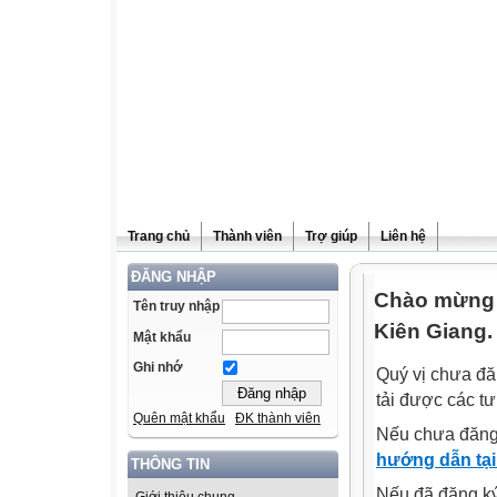
Trang chủ
Thành viên
Trợ giúp
Liên hệ
ĐĂNG NHẬP
Chào mừng q
Tên truy nhập
Kiên Giang.
Mật khẩu
Ghi nhớ
Quý vị chưa đă
tải được các tư
Quên mật khẩu
ĐK thành viên
Nếu chưa đăng
hướng dẫn tại
THÔNG TIN
Nếu đã đăng ký 