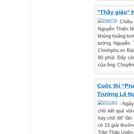
"Thầy giáo" 
Chiều
Nguyễn Thiện Nh
khủng hoảng kin
tướng Nguyễn T
Chinhphu.vn Bà
90 phút. Đây cũ
của ông. Chuyên đ
Cuộc thi “Pr
Trường Lê Ng
- Ngày
chờ kết quả vòn
hay chữ tốt” lầ
có 15 giải thưởn
Trần Thảo Uyên,