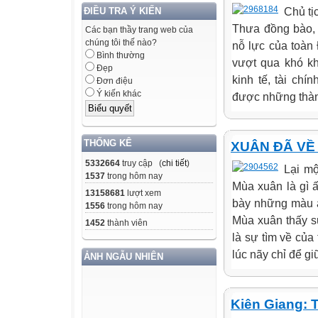
Chủ tị
ĐIỀU TRA Ý KIẾN
Thưa đồng bào, 
Các bạn thầy trang web của
chúng tôi thế nào?
nỗ lực của toàn
Bình thường
vượt qua khó k
Đẹp
kinh tế, tài chí
Đơn điệu
Ý kiến khác
được những thành 
THỐNG KÊ
XUÂN ĐÃ VỀ 
5332664
truy cập (
chi tiết
)
Lại mộ
1537
trong hôm nay
Mùa xuân là gì 
13158681
lượt xem
bày những màu á
1556
trong hôm nay
Mùa xuân thấy sự
1452
thành viên
là sự tìm về của
lúc nãy chỉ để giữ
ẢNH NGẪU NHIÊN
Kiên Giang: T