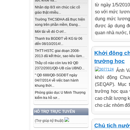
sức khỏe và...
từ ngày 1/5/2010
Nhân dịp 8/3 xin chúc các cô
so với mức lươn
giáo thật nhiều...
dụng mức lương 
Trường THCSĐHA đã thực hiện
xong trên phần mềm, Đang...
được áp dụng đố
Mới tải về đó O ơi!...
quan nhà nước, l
Thanh tra BGDĐT về KG từ 06
đến 08/10/2014!...
THTT-HSTC giai đoạn 2008-
Khởi động ch
2013 đã kết thúc, sao kêu làm...
trường học
Thầy cô nào còn lưu trữ QĐ
2372/2001/QĐ-UB của UBND...
Ảnh VA
" QĐ 688/QĐ-SGDĐT ngày
khởi động Chư
04/7/2014 về việc ban hành
(SEQAP). Mục t
khung thời...
trường học qua 
Phòng giáo dục U Minh Thượng
cao chất lượng k
kiểm tra hồ sơ...
cho các nhóm đố
HỖ TRỢ TRỰC TUYẾN
(Trợ giúp kỹ thuật)
Chủ tịch nướ