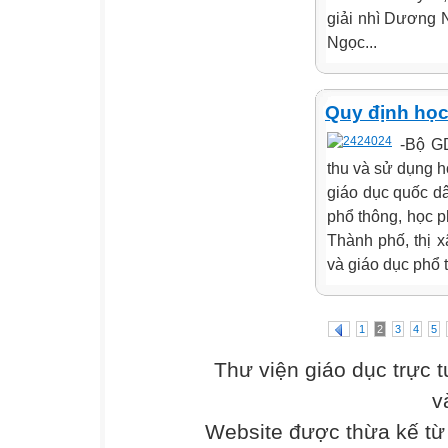
giải nhì Dương 
Ngọc...
Quy định học
-Bộ G
thu và sử dụng h
giáo dục quốc d
phổ thông, học p
Thành phố, thị 
và giáo dục phổ 
1
2
3
4
5
Thư viện giáo dục trực 
v
Website được thừa kế t