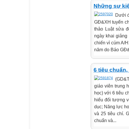
Những sự kiệ
Dưới đ
GĐ&XH tuyển chọ
thảo Luật sửa đ
ngày khai giảng
chiến vì cúm A/H
năm do Báo GĐ&X
6 tiêu chuẩn, 
(GD&T
giáo viên trung 
học) với 6 tiêu
hiểu đối tượng 
dục; Năng lực hoạ
và 25 tiêu chí. 
chuẩn và...