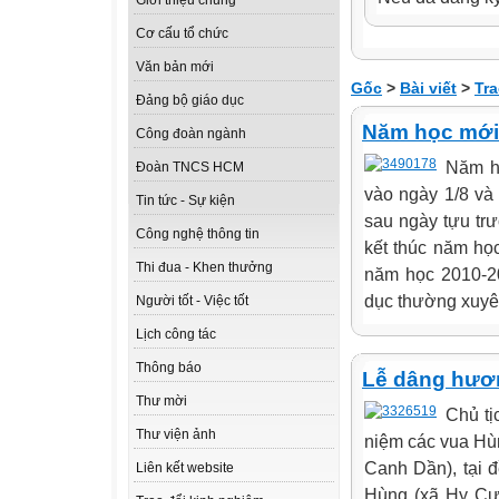
Giới thiệu chung
Cơ cấu tổ chức
Văn bản mới
Gốc
>
Bài viết
>
Tra
Đảng bộ giáo dục
Năm học mới 
Công đoàn ngành
Năm h
Đoàn TNCS HCM
vào ngày 1/8 và
Tin tức - Sự kiện
sau ngày tựu tr
Công nghệ thông tin
kết thúc năm họ
Thi đua - Khen thưởng
năm học 2010-20
dục thường xuyê
Người tốt - Việc tốt
Lịch công tác
Thông báo
Lễ dâng hươ
Thư mời
Chủ tị
Thư viện ảnh
niệm các vua Hù
Canh Dần), tại đ
Liên kết website
Hùng (xã Hy Cươ