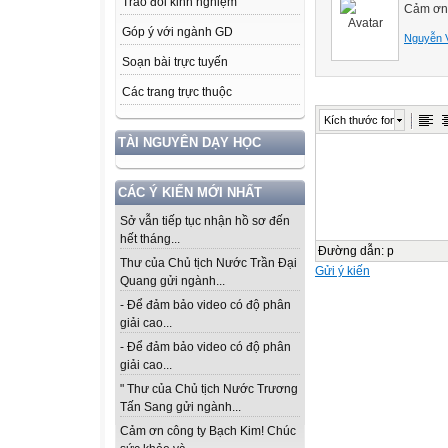
Trao đổi kinh nghiệm
Cảm ơn 
Góp ý với ngành GD
Nguyễn 
Soạn bài trực tuyến
Các trang trực thuộc
Kích thước font
TÀI NGUYÊN DẠY HỌC
CÁC Ý KIẾN MỚI NHẤT
Sở vẫn tiếp tục nhận hồ sơ đến
hết tháng...
Đường dẫn
:
p
Thư của Chủ tịch Nước Trần Đại
Gửi ý kiến
Quang gửi ngành...
- Để đảm bảo video có độ phân
giải cao...
- Để đảm bảo video có độ phân
giải cao...
" Thư của Chủ tịch Nước Trương
Tấn Sang gửi ngành...
Cảm ơn công ty Bạch Kim! Chúc