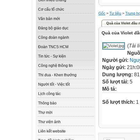
Giới thiệu chung
Cơ cấu tổ chức
Gốc
>
Tư liệu
>
Trung h
Văn bản mới
Quà của Violet đầu 
Đảng bộ giáo dục
Quà của Violet đ
Công đoàn ngành
(
Tài 
Đoàn TNCS HCM
Nguồ
Tin tức - Sự kiện
Người gửi:
Ngu
Công nghệ thông tin
Ngày gửi:
21h:0
Dung lượng:
81
Thi đua - Khen thưởng
Số lượt tải:
5
Người tốt - Việc tốt
Mô tả:
Lịch công tác
Số lượt thích:
1 
Thông báo
Thư mời
Thư viện ảnh
Liên kết website