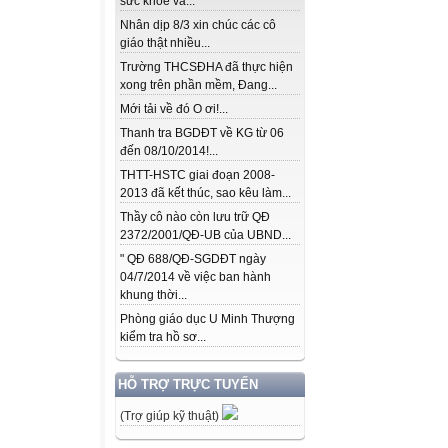
sức khỏe và...
Nhân dịp 8/3 xin chúc các cô
giáo thật nhiều...
Trường THCSĐHA đã thực hiện
xong trên phần mềm, Đang...
Mới tải về đó O ơi!...
Thanh tra BGDĐT về KG từ 06
đến 08/10/2014!...
THTT-HSTC giai đoạn 2008-
2013 đã kết thúc, sao kêu làm...
Thầy cô nào còn lưu trữ QĐ
2372/2001/QĐ-UB của UBND...
" QĐ 688/QĐ-SGDĐT ngày
04/7/2014 về việc ban hành
khung thời...
Phòng giáo dục U Minh Thượng
kiểm tra hồ sơ...
HỖ TRỢ TRỰC TUYẾN
(Trợ giúp kỹ thuật)