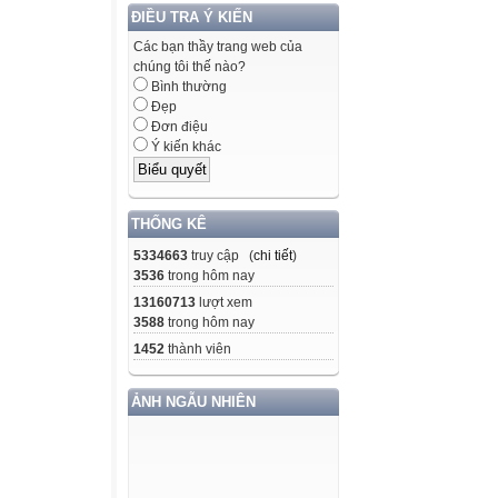
ĐIỀU TRA Ý KIẾN
Các bạn thầy trang web của
chúng tôi thế nào?
Bình thường
Đẹp
Đơn điệu
Ý kiến khác
THỐNG KÊ
5334663
truy cập (
chi tiết
)
3536
trong hôm nay
13160713
lượt xem
3588
trong hôm nay
1452
thành viên
ẢNH NGẪU NHIÊN