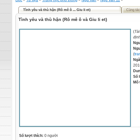
Gốc
>
Tư liệu
>
Trung học phổ thông
>
Ngữ văn
>
Ngữ văn 11
>
Tình yêu và thù hận (Rô mê ô ... Giu li et)
Cùng tác
Tình yêu và thù hận (Rô mê ô và Giu li et)
(
Tài
địn
Ngu
Ngư
(
tra
Ngà
201
Dun
Số 
Mô 
Số lượt thích:
0 người