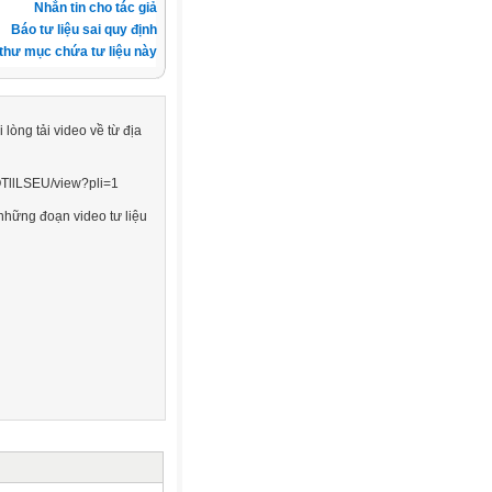
Nhắn tin cho tác giả
Báo tư liệu sai quy định
thư mục chứa tư liệu này
 lòng tải video về từ địa
OTllLSEU/view?pli=1
 những đoạn video tư liệu