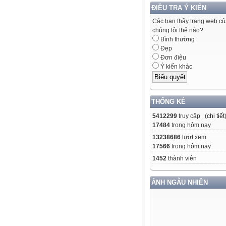
ĐIỀU TRA Ý KIẾN
Các bạn thầy trang web c
chúng tôi thế nào?
Bình thường
Đẹp
Đơn điệu
Ý kiến khác
THỐNG KÊ
5412299
truy cập (
chi tiết
17484
trong hôm nay
13238686
lượt xem
17566
trong hôm nay
1452
thành viên
ẢNH NGẪU NHIÊN