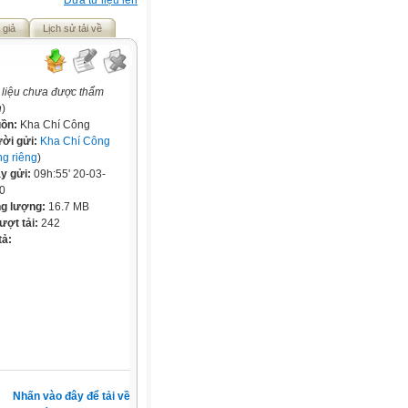
Đưa tư liệu lên
 giả
Lịch sử tải về
 liệu chưa được thẩm
h
)
ồn:
Kha Chí Công
ời gửi:
Kha Chí Công
ng riêng
)
y gửi:
09h:55' 20-03-
0
g lượng:
16.7 MB
lượt tải:
242
tả:
Nhấn vào đây để tải về