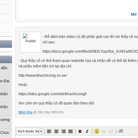
Mở 
- Để đảm bảo video có độ phân giải cao thì xin thầy cô vui
chỉ sau:
https://docs.google.com/file/d/0B3LYopz6ai_0cW1wM3J
- Quý thầy cô có thể tham quan website của cá nhân để có thể tải thêm
và phần mềm tiện ích tại địa chỉ:
ơ đến
http://www.khachicong.vn.ae/
ần Đại
Hoặc
https://sites.google.com/site/khachicongtl
 phân
Xin cảm ơn quý thầy cô đã quan tâm theo dõi.
 phân
Minh Kha
@ 15h:19p 19/02/16
Trương
Kích thước font
 Chúc