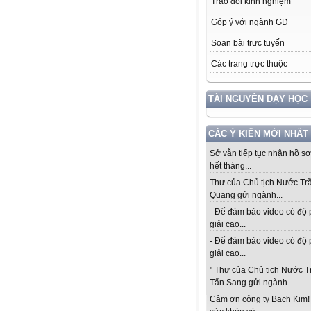
Trao đổi kinh nghiệm
Góp ý với ngành GD
Soạn bài trực tuyến
Các trang trực thuộc
TÀI NGUYÊN DẠY HỌC
CÁC Ý KIẾN MỚI NHẤT
Sở vẫn tiếp tục nhận hồ s
hết tháng...
Thư của Chủ tịch Nước Tr
Quang gửi ngành...
- Để đảm bảo video có độ
giải cao...
- Để đảm bảo video có độ
giải cao...
" Thư của Chủ tịch Nước 
Tấn Sang gửi ngành...
Cảm ơn công ty Bạch Kim!