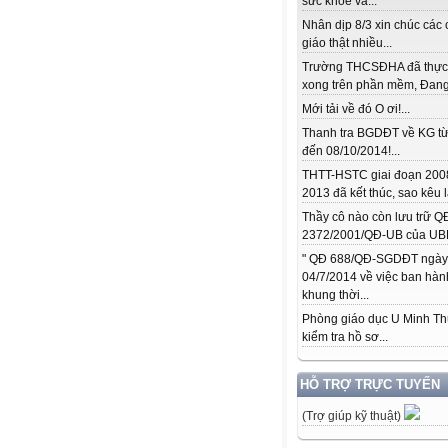
sức khỏe và...
Nhân dịp 8/3 xin chúc các 
giáo thật nhiều...
Trường THCSĐHA đã thực
xong trên phần mềm, Đang.
Mới tải về đó O ơi!...
Thanh tra BGDĐT về KG từ
đến 08/10/2014!...
THTT-HSTC giai đoạn 200
2013 đã kết thúc, sao kêu l
Thầy cô nào còn lưu trữ Q
2372/2001/QĐ-UB của UBN
" QĐ 688/QĐ-SGDĐT ngày
04/7/2014 về việc ban hàn
khung thời...
Phòng giáo dục U Minh T
kiểm tra hồ sơ...
HỖ TRỢ TRỰC TUYẾN
(Trợ giúp kỹ thuật)