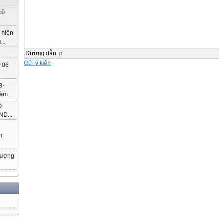
cô
 hiện
..
Đường dẫn
:
p
Gửi ý kiến
 06
8-
àm...
Đ
D...
h
hượng