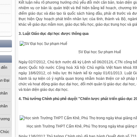
Kết luận nêu rõ phương hướng chủ yếu đổi mới căn bản, toàn diện giá
nhiệm vụ cơ bản là: quán triệt và thể hiện bằng kế hoạch, chương tr
điểm giáo dục và đào tạo là quốc sách hàng đầu, phải đi trước và đượ
thực hiện Quy hoạch phát triển nhân lực của tỉnh, thành và Bộ, ngàn
khác về giáo dục mầm non, giáo dục tiểu học, giáo dục trung học và giá
3. Luật Giáo dục đại học được thông qua
SV Đại học Sư phạm Huế
Ngày 02/7/2012, Chủ tịch nước đã ký Lệnh số 06/2012/L-CTN công bố
được Quốc hội nước Cộng hoà Xã hội Chủ nghĩa Việt Nam khoá XIII
ơ đến
ngày 18/6/2012, có hiệu lực thi hành kể từ ngày 01/01/2013. Luật 
hành là sự kiện có ý nghĩa quan trọng nhằm hoàn thiện cơ sở pháp l
ần Đại
chức và hoạt động giáo dục đại học, đổi mới quản lý giáo dục đại học
và toàn diện giáo dục đại học.
 phân
4. Thủ tướng Chính phủ phê duyệt "Chiến lược phát triển giáo dục 
 phân
Trương
Học sinh Trường THPT Cẩm Khê, Phú Thọ trong ngày khai giảng n
 Chúc
Ngày 13/6/2012 Thủ tướng Chính phủ đã ban hành Quyết định số 711