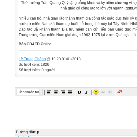
Thứ trưởng Trần Quang Quý tặng bằng khen và kỷ niệm chương vì sự
nhà giáo có công lao to lớn với ngành (gdtd.v
Nhiều cán bộ, nhà giáo lão thành tham gia công tác giáo dục thời kỳ
nước ở miền Nam đã tham dự buổi Lễ trọng thể này tại Tây Ninh. Nhâ
Đào tạo đã khánh thành Bia lưu niệm căn cứ Tiểu ban Giáo dục m
Trung ương Cục miền Nam giai đoạn 1962-1975 tại vườn Quốc gia Lò G
Báo GD&TĐ Online
Lê Trung Chánh
@ 19:20 01/01/2013
Số lượt xem: 1826
Số lượt thích: 0 người
Kích thước font
Đường dẫn
:
p