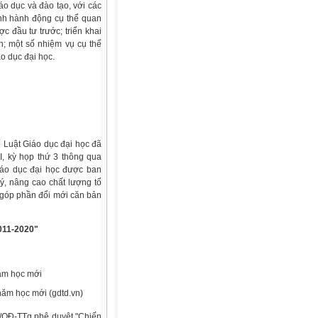
o dục và đào tạo, với các
ình hành động cụ thể quan
c đầu tư trước; triển khai
h; một số nhiệm vụ cụ thể
o dục đại học.
 Luật Giáo dục đại học đã
, kỳ họp thứ 3 thông qua
Giáo dục đại học được ban
ý, nâng cao chất lượng tổ
, góp phần đổi mới căn bản
2011-2020"
ăm học mới (gdtd.vn)
/QĐ-TTg phê duyệt "Chiến