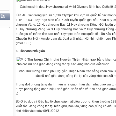
Các học sinh đoạt Huy chương tại kỳ thi Olympic Sinh học Quốc tế lầ
Lần đầu tiên trong lịch sử dự thi Olympic khu vực và quốc tế các môn
YẾN
THPT, 31/31 lượt học sinh của 6 đội tuyển quốc gia đều đoạt huy 
chương Vàng, 15 Huy chương Bạc, 11 Huy chương Đồng. Đội tuyển qu
1 Huy chương Vàng và 3 Huy chương bạc và 2 Huy chương Đồng đã 
quốc gia có thành tích cao nhất Olympic Toán học quốc tế. Lần đầu ti
Chuyên Hà Nội - Amsterdam đã đoạt giải nhất Hội thi nghiên cứu Kh
(Intel ISEF).
8. Tôn vinh nhà giáo
Phó Thủ tướng Chính phủ Nguyễn Thiện Nhân trao bằng khen của 
các nữ nhà giáo đang công tác tại các vùng khó của đất n
Trong đợt phong tặng danh hiệu nhà giáo nhân dân, nhà giáo ưu tú
được phong tặng danh hiệu Nhà giáo Nhân dân và 570 nhà giáo đượ
tú.
Bộ Giáo dục và Đào tạo tổ chức gặp mặt biểu dương, khen thưởng 128 
xuất sắc, đang công tác tại biên giới, hải đảo, vùng cao, vùng có điều ki
khó khăn vào ngày 09/11/2012