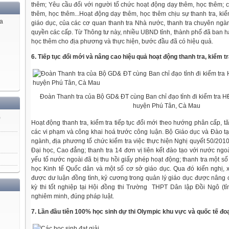
thêm; Yêu cầu đối với người tổ chức hoạt động dạy thêm, học thêm; c
thêm, học thêm...Hoạt động dạy thêm, học thêm chịu sự thanh tra, ki
ủa
giáo dục, của các cơ quan thanh tra Nhà nước, thanh tra chuyên ngàn
quyền các cấp. Từ Thông tư này, nhiều UBND tỉnh, thành phố đã ban h
học thêm cho địa phương và thực hiện, bước đầu đã có hiệu quả.
6. Tiếp tục đổi mới và nâng cao hiệu quả hoạt động thanh tra, kiểm t
Đoàn Thanh tra của Bộ GD& ĐT cùng Ban chỉ đạo tỉnh đi kiểm tra H
huyện Phú Tân, Cà Mau
)
Hoạt động thanh tra, kiểm tra tiếp tục đổi mới theo hướng phân cấp, t
các vi phạm và công khai hoá trước công luận. Bộ Giáo dục và Đào tạ
ngành, địa phương tổ chức kiểm tra việc thực hiện Nghị quyết 50/201
Đại học, Cao đẳng; thanh tra 14 đơn vị liên kết đào tạo với nước ngo
yếu tố nước ngoài đã bị thu hồi giấy phép hoạt động; thanh tra một s
học Kinh tế Quốc dân và một số cơ sở giáo dục. Qua đó kiến nghị, 
được dư luận đồng tình, kỷ cương trong quản lý giáo dục được nâng c
kỳ thi tốt nghiệp tại Hội đồng thi Trường THPT Dân lập Đồi Ngô (t
nghiêm minh, đúng pháp luật.
7. Lần đầu tiên 100% học sinh dự thi Olympic khu vực và quốc tế đ