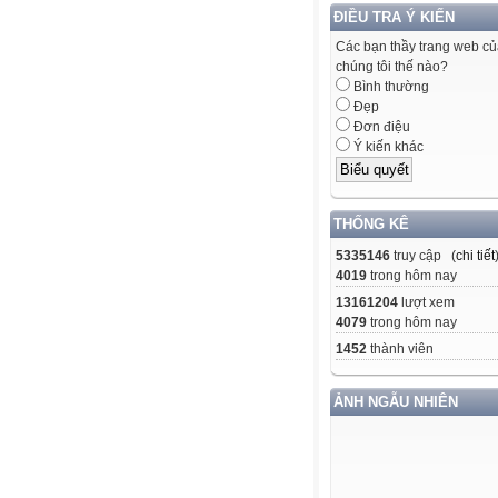
ĐIỀU TRA Ý KIẾN
Các bạn thầy trang web c
chúng tôi thế nào?
Bình thường
Đẹp
Đơn điệu
Ý kiến khác
THỐNG KÊ
5335146
truy cập (
chi tiết
4019
trong hôm nay
13161204
lượt xem
4079
trong hôm nay
1452
thành viên
ẢNH NGẪU NHIÊN