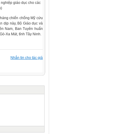
 nghiệp giáo dục cho các
n)
 kháng chiến chống Mỹ cứu
n dịp này, Bộ Giáo dục và
iền Nam, Ban Tuyên huấn
ò-Xa Mát, tỉnh Tây Ninh.
Nhắn tin cho tác giả