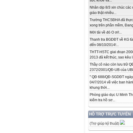
sức khỏe và...
Nhân dịp 8/3 xin chúc các 
giáo thật nhiều...
Trường THCSĐHA đã thực
xong trên phần mềm, Đang.
Mới tải về đó O ơi!...
Thanh tra BGDĐT về KG từ
đến 08/10/2014!...
THTT-HSTC giai đoạn 200
2013 đã kết thúc, sao kêu l
Thầy cô nào còn lưu trữ Q
2372/2001/QĐ-UB của UBN
" QĐ 688/QĐ-SGDĐT ngày
04/7/2014 về việc ban hàn
khung thời...
Phòng giáo dục U Minh T
kiểm tra hồ sơ...
HỖ TRỢ TRỰC TUYẾN
(Trợ giúp kỹ thuật)