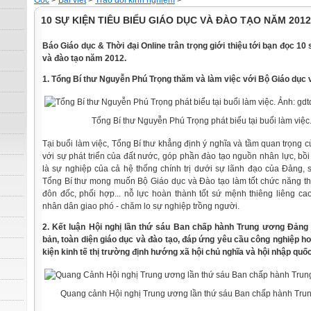
Gốc
>
Bài viết
>
Trao đổi kinh nghiệm
>
10 SỰ KIỆN TIÊU BIỂU GIÁO DỤC VÀ ĐÀO TẠO NĂM 2012
Báo Giáo dục & Thời đại Online trân trọng giới thiệu tới bạn đọc 10 
và đào tạo năm 2012.
1. Tổng Bí thư Nguyễn Phú Trọng thăm và làm việc với Bộ Giáo dục 
Tổng Bí thư Nguyễn Phú Trọng phát biểu tại buổi làm việc.
Tại buổi làm việc, Tổng Bí thư khẳng định ý nghĩa và tầm quan trọng c
với sự phát triển của đất nước, góp phần đào tạo nguồn nhân lực, bồ
là sự nghiệp của cả hệ thống chính trị dưới sự lãnh đạo của Đảng,
Tổng Bí thư mong muốn Bộ Giáo dục và Đào tạo làm tốt chức năng th
đôn đốc, phối hợp... nỗ lực hoàn thành tốt sứ mệnh thiêng liêng 
nhân dân giao phó - chăm lo sự nghiệp trồng người.
2. Kết luận Hội nghị lần thứ sáu Ban chấp hành Trung ương Đảng
bản, toàn diện giáo dục và đào tạo, đáp ứng yêu cầu công nghiệp hoá
kiện kinh tế thị trường định hướng xã hội chủ nghĩa và hội nhập quốc
Quang cảnh Hội nghị Trung ương lần thứ sáu Ban chấp hành Tru