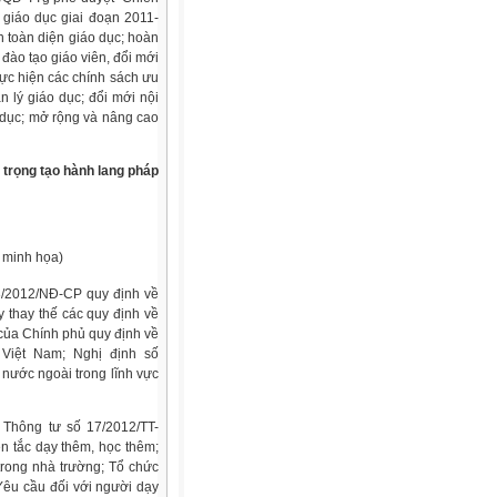
n giáo dục giai đoạn 2011-
n toàn diện giáo dục; hoàn
đào tạo giáo viên, đổi mới
ực hiện các chính sách ưu
n lý giáo dục; đổi mới nội
o dục; mở rộng và nâng cao
 trọng tạo hành lang pháp
t minh họa)
3/2012/NĐ-CP quy định về
y thay thế các quy định về
của Chính phủ quy định về
 Việt Nam; Nghị định số
nước ngoài trong lĩnh vực
Thông tư số 17/2012/TT-
n tắc dạy thêm, học thêm;
rong nhà trường; Tổ chức
Yêu cầu đối với người dạy