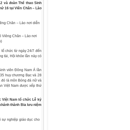
12 và đoàn Thể thao Sinh
hứ 16 tại Viên Chăn – Lào
ô Viêng Chăn – Lào nơi
n)
 tổ chức từ ngày 24/7 đến
g tài, Hội khỏe lần này có
 Sinh viên Đông Nam Á lần
 35 huy chương Bạc và 28
a đó là môn Bóng đá nữ và
oàn Việt Nam được xếp thứ
ức Việt Nam tổ chức Lễ kỷ
hánh thành Bia lưu niệm