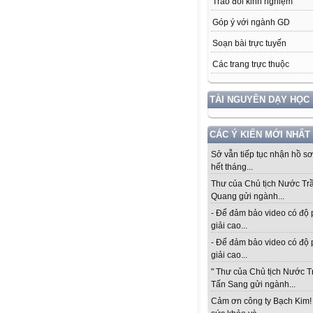
Trao đổi kinh nghiệm
Góp ý với ngành GD
Soạn bài trực tuyến
Các trang trực thuộc
TÀI NGUYÊN DẠY HỌC
CÁC Ý KIẾN MỚI NHẤT
Sở vẫn tiếp tục nhận hồ s
hết tháng...
Thư của Chủ tịch Nước Tr
Quang gửi ngành...
- Để đảm bảo video có độ
giải cao...
- Để đảm bảo video có độ
giải cao...
" Thư của Chủ tịch Nước 
Tấn Sang gửi ngành...
Cảm ơn công ty Bạch Kim!