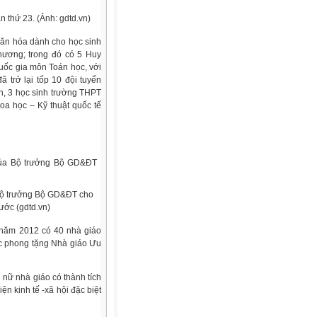
n thứ 23. (Ảnh: gdtd.vn)
 văn hóa dành cho học sinh
chương; trong đó có 5 Huy
ốc gia môn Toán học, với
trở lại tốp 10 đội tuyển
ên, 3 học sinh trường THPT
oa học – Kỹ thuật quốc tế
Bộ trưởng Bộ GD&ĐT cho
ước (gdtd.vn)
 năm 2012 có 40 nhà giáo
c phong tặng Nhà giáo Ưu
nữ nhà giáo có thành tích
ện kinh tế -xã hội đặc biệt