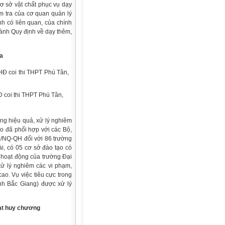
ơ sở vật chất phục vụ dạy
ểm tra của cơ quan quản lý
h có liên quan, của chính
ành Quy định về dạy thêm,
ra
Đ coi thi THPT Phú Tân,
ăng hiệu quả, xử lý nghiêm
o đã phối hợp với các Bộ,
0/NQ-QH đối với 86 trường
ài, có 05 cơ sở đào tạo có
ố hoạt động của trường Đại
xử lý nghiêm các vi phạm,
ao. Vụ việc tiêu cực trong
ỉnh Bắc Giang) được xử lý
oạt huy chương