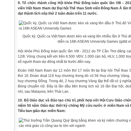
9. Tổ chức thành công Hội khỏe Phù Đổng toàn quốc lần VIII – 20
viên Việt Nam tham dự Đại hội Thể thao Sinh viên Đông Nam Á lần t
đạt thành tích xếp thứ 2 toàn đoàn trên 11 nước.
Quốc kỳ, Quốc ca Việt Nam được kéo và vang lên nhiều lần ở Thủ đ
diễn ra 16th ASEAN University Games (gdtd.v
Hội khỏe Phù Đổng toàn quốc lần VIII - 2012 do TP Cần Thơ đăng cai
12/8. Vòng chung kết với trên 6.500 VĐV, 1.000 cán bộ, HLV, 1.000 trọn
số người tham dự đông nhất từ trước đến nay.
Đoàn Việt Nam tham dự 12 môn thi/ 17 môn thi tại Đại hội Thể thao
thứ 16. Đoàn đoạt 119 huy chương trong đó có 56 Huy chương Vàng,
huy chương Đồng. Trong đó, 2 huy chương Vàng tập thể rất có ý nghĩ
Bóng chuyền nữ. Đây là lần đầu tiên trong lịch sử 16 lần Đại hội, đ
nhì, sau Malayxia, trên Thái Lan.
10. Bộ Giáo dục và Đào tạo chủ trì, phối hợp với Hội Cựu Giáo ch
niệm 50 năm Giáo dục thời kỳ chống Mỹ cứu nước ở miền Nam và k
Tiểu ban giáo dục miền Nam: