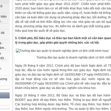
lược phát triển giáo dục giai đoạn 2011-2020". Chiến lược phát triể
cô
2020 được ban hành làm cơ sở để triển khai thực hiện đổi mới căn bả
thiện cơ cấu hệ thống giáo dục quốc dân; củng cố, hoàn thiện hệ thống 
 hiện
căn bản và toàn diện nội dung và phương pháp đào tạo, bồi dưỡng; th
..
đãi về vật chất và tinh thần động lực cho các nhà giáo và cán bộ quả
dung, phương pháp dạy học, thi, kiểm tra và đánh giá chất lượng giá
hiệu quả hợp tác quốc tế về giáo dục.
 06
5. Chính phủ, Bộ Giáo dục và Đào tạo ban hành một số văn bản quan
lý trong giáo dục, góp phần giải quyết những bức xúc xã hội.
8-
àm...
Đ
Trường đào tạo quản lý doanh nghiệp (ảnh có tính chấ
D...
Ngày 26 tháng 9 năm 2012, Chính phủ đã ban hành Nghị định số 7
h
hợp tác, đầu tư của nước ngoài trong lĩnh vực giáo dục. Nghị định nà
giáo dục và đào tạo tại Nghị định số 18/2001/NĐ-CP ngày 04/05/2001 
lập và hoạt động của cơ sở văn hoá, giáo dục nước ngoài tại
hượng
06/2000/NĐ-CP ngày 06/3/2000 của Chính phủ về việc hợp tác đầu tư 
khám chữa bệnh, giáo dục và đào tạo, nghiên cứu khoa học.
Ngày 16 tháng 5 năm 2012, Bộ Giáo dục và Đào tạo đã ban hành 
BGDĐT, quy định về dạy thêm, học thêm. Thông tư quy định về nguyê
Các trường hợp không được dạy thêm; Tổ chức dạy thêm, học thêm t
dạy thêm, học thêm ngoài nhà trường; Thu và quản lý tiền học thêm; 