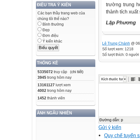
trường trung 
ĐIỀU TRA Ý KIẾN
thành tích xuất
Các bạn thầy trang web của
chúng tôi thế nào?
Lập Phương
Bình thường
Đẹp
Đơn điệu
Ý kiến khác
Lê Trung Chánh
@ 06:
Số lượt xem: 1218
Số lượt thích: 0 người
THỐNG KÊ
5335072
truy cập (
chi tiết
)
3945
trong hôm nay
Kích thước font
13161127
lượt xem
4002
trong hôm nay
1452
thành viên
ẢNH NGẪU NHIÊN
Đường dẫn
:
p
Gửi ý kiến
Quy chế tuyển s