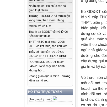
ứng dụng của gi
sức khỏe và...
Nhân dịp 8/3 xin chúc các cô
giáo thật nhiều...
Bộ GD&ĐT cũng
Trường THCSĐHA đã thực hiện
lớp 9 cấp THCS
xong trên phần mềm, Đang...
THPT; biện phá
Mới tải về đó O ơi!...
biện pháp, kết
Thanh tra BGDĐT về KG từ 06
dựng cơ sở vật 
đến 08/10/2014!...
quả khai thác s
THTT-HSTC giai đoạn 2008-
viên theo chuẩ
2013 đã kết thúc, sao kêu làm...
ngũ nhà giáo v
Thầy cô nào còn lưu trữ QĐ
dưỡng cho đội 
2372/2001/QĐ-UB của UBND...
xây dựng qui t
" QĐ 688/QĐ-SGDĐT ngày
giá trị và kỹ n
04/7/2014 về việc ban hành
khung thời...
Phòng giáo dục U Minh Thượng
Về thực hiện ch
kiểm tra hồ sơ...
một đổi mới tr
hoạch cụ thể 
HỖ TRỢ TRỰC TUYẾN
trình đổi mới
tổ chức đánh g
(Trợ giúp kỹ thuật)
cơ sở đó lựa c