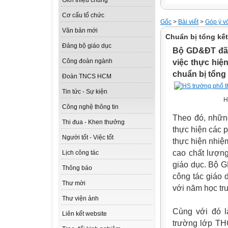
Giới thiệu chung
Cơ cấu tổ chức
Gốc
>
Bài viết
>
Góp ý v
Văn bản mới
Chuẩn bị tổng kế
Đảng bộ giáo dục
Bộ GD&ĐT đã 
Công đoàn ngành
việc thực hi
chuẩn bị tổng
Đoàn TNCS HCM
Tin tức - Sự kiện
H
Công nghệ thông tin
Theo đó, những
Thi đua - Khen thưởng
thực hiện các 
Người tốt - Việc tốt
thực hiện nhiệ
cao chất lượng
Lịch công tác
giáo dục. Bộ G
Thông báo
công tác giáo 
Thư mời
với năm học tr
Thư viện ảnh
Cùng với đó l
Liên kết website
trường lớp TH