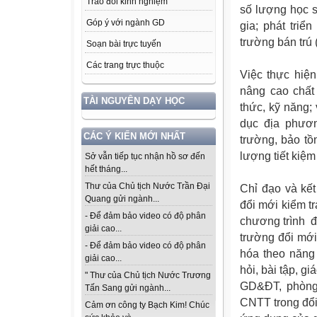
Trao đổi kinh nghiệm
số lượng học s
Góp ý với ngành GD
gia; phát triể
trường bán trú 
Soạn bài trực tuyến
Các trang trực thuộc
Việc thực hiệ
nâng cao chất 
TÀI NGUYÊN DẠY HỌC
thức, kỹ năng;
dục địa phươn
CÁC Ý KIẾN MỚI NHẤT
trường, bảo tồ
lượng tiết kiệm
Sở vẫn tiếp tục nhận hồ sơ đến
hết tháng...
Thư của Chủ tịch Nước Trần Đại
Chỉ đạo và kế
Quang gửi ngành...
đổi mới kiểm t
- Để đảm bảo video có độ phân
chương trình đ
giải cao...
trường đổi mớ
- Để đảm bảo video có độ phân
hóa theo năng
giải cao...
hỏi, bài tập, gi
" Thư của Chủ tịch Nước Trương
GD&ĐT, phòng
Tấn Sang gửi ngành...
CNTT trong đổi
Cảm ơn công ty Bạch Kim! Chúc