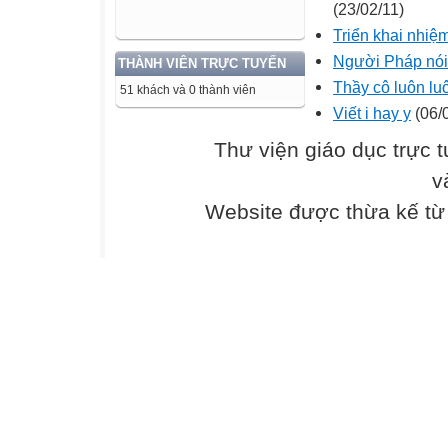
(23/02/11)
Triển khai nhiệ
Người Pháp nói
THÀNH VIÊN TRỰC TUYẾN
Thầy cô luôn lu
51 khách và 0 thành viên
Viết i hay y
(06/
Thư viện giáo dục trực 
v
Website được thừa kế t