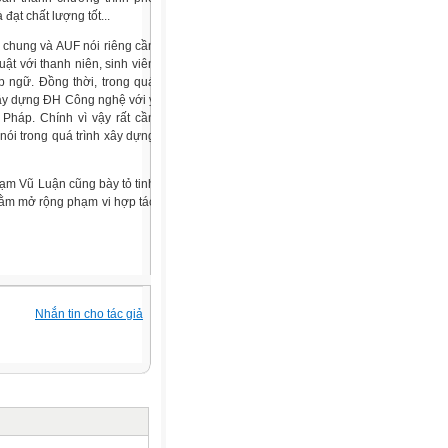
ạt chất lượng tốt...
 chung và AUF nói riêng cần
ật với thanh niên, sinh viên
p ngữ. Đồng thời, trong quá
xây dựng ĐH Công nghệ với ý
 Pháp. Chính vì vậy rất cần
nói trong quá trình xây dựng
hạm Vũ Luận cũng bày tỏ tinh
hằm mở rộng phạm vi hợp tác
Nhắn tin cho tác giả