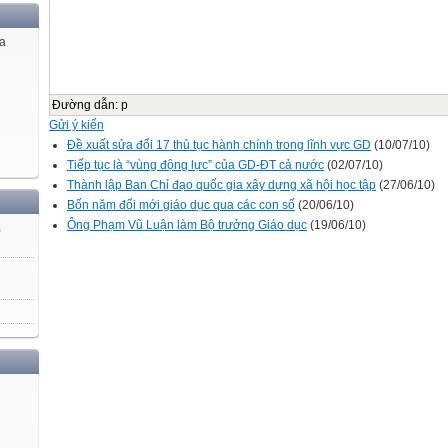
ủa
Đường dẫn
:
p
Gửi ý kiến
Đề xuất sửa đổi 17 thủ tục hành chính trong lĩnh vực GD
(10/07/10)
Tiếp tục là “vùng động lực” của GD-ĐT cả nước
(02/07/10)
Thành lập Ban Chỉ đạo quốc gia xây dựng xã hội học tập
(27/06/10)
Bốn năm đổi mới giáo dục qua các con số
(20/06/10)
Ông Phạm Vũ Luận làm Bộ trưởng Giáo dục
(19/06/10)
)