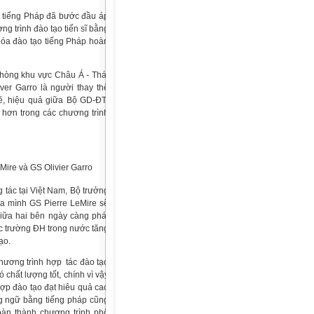
g tiếng Pháp đã bước đầu áp
ng trình đào tạo tiến sĩ bằng
khóa đào tạo tiếng Pháp hoàn
phòng khu vực Châu Á - Thái
er Garro là người thay thế
hẽ, hiệu quả giữa Bộ GD-ĐT
 hơn trong các chương trình
ire và GS Olivier Garro
 tác tại Việt Nam, Bộ trưởng
ủa mình GS Pierre LeMire sẽ
giữa hai bên ngày càng phát
ác trường ĐH trong nước tăng
ạo.
ương trình hợp tác đào tạo
 chất lượng tốt, chính vì vậy
hợp đào tạo đạt hiêu quả cao
ng ngữ bằng tiếng pháp cũng
oàn thành chương trình phổ