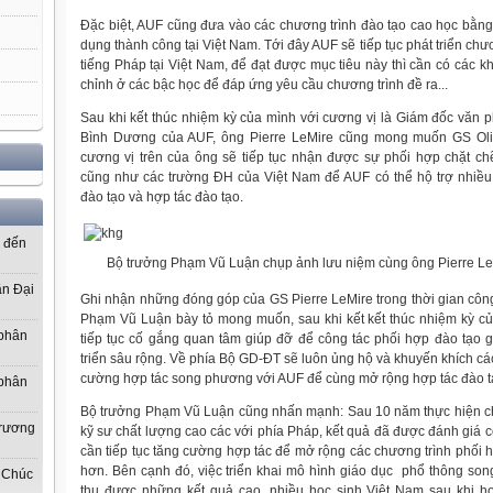
Đặc biệt, AUF cũng đưa vào các chương trình đào tạo cao học bằn
dụng thành công tại Việt Nam. Tới đây AUF sẽ tiếp tục phát triển chươ
tiếng Pháp tại Việt Nam, để đạt được mục tiêu này thì cần có các 
chỉnh ở các bậc học để đáp ứng yêu cầu chương trình đề ra...
Sau khi kết thúc nhiệm kỳ của mình với cương vị là Giám đốc văn 
Bình Dương của AUF, ông Pierre LeMire cũng mong muốn GS Oliv
cương vị trên của ông sẽ tiếp tục nhận được sự phối hợp chặt c
cũng như các trường ĐH của Việt Nam để AUF có thể hộ trợ nhiều
đào tạo và hợp tác đào tạo.
ơ đến
Bộ trưởng Phạm Vũ Luận chụp ảnh lưu niệm cùng ông Pierre LeM
ần Đại
Ghi nhận những đóng góp của GS Pierre LeMire trong thời gian công
Phạm Vũ Luận bày tỏ mong muốn, sau khi kết kết thúc nhiệm kỳ c
 phân
tiếp tục cố gắng quan tâm giúp đỡ để công tác phối hợp đào tạo 
triển sâu rộng. Về phía Bộ GD-ĐT sẽ luôn ủng hộ và khuyến khích c
cường hợp tác song phương với AUF để cùng mở rộng hợp tác đào t
 phân
Bộ trưởng Phạm Vũ Luận cũng nhấn mạnh: Sau 10 năm thực hiện ch
Trương
kỹ sư chất lượng cao các với phía Pháp, kết quả đã được đánh giá có
cần tiếp tục tăng cường hợp tác để mở rộng các chương trình phối 
hơn. Bên cạnh đó, việc triển khai mô hình giáo dục phổ thông so
 Chúc
thu được những kết quả cao, nhiều học sinh Việt Nam sau khi h