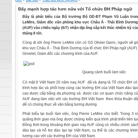
Gốc
>
Bài viết
>
Trao đổi kinh nghiệm
>
Đẩy mạnh hợp tác hơn nữa với Tổ chức ĐH Pháp ngữ
Đây là phát biểu của Bộ trưởng Bộ GD-ĐT Phạm Vũ Luận trong
LeMire, Giám đốc văn phòng khu vực Châu Á - Thái Bình Dươn
(AUF) vào chiều ngày (6/7) nhận dịp ông sắp kết thúc nhiệm kỳ củ
tháng 8 tới.
Cùng đi với ông Pierre LeMire còn có GS Olivier Garro, người sẽ 
khu vực Châu Á - Thái Bình Dương của tổ chức ĐH Pháp ngữ (AUF) 
Grivelet, Giám đốc các chương trình của AUF.
Quang cảnh buổi làm việc
Có mặt ở Việt Nam 20 năm nay, AUF đã và đang là Tổ chức ĐH có 
trình hợp tác và phối hợp cùng các trường ĐH của Việt Nam đào tạo
cao được cấp bằng đa phương và được các cơ quan chức năng củ
AUF đang làm việc với các trường ĐH Việt Nam theo thỏa thuận đã
để có chứng thực về văn bằng tương đương.
Phát biểu tại buổi làm việc, ông Pierre LeMire cho biết: Trong 3 
quãng thời gian mà ông được chứng kiến quá trình phát triển liên t
Đồng thời trong khoảng thời gian này AUF cũng có nhiều chính sách
đào tạo và hỗ trợ đào tạo tại Việt Nam, cụ thể là các chương trìn
lượng cao với các trường ĐH của Việt Nam.