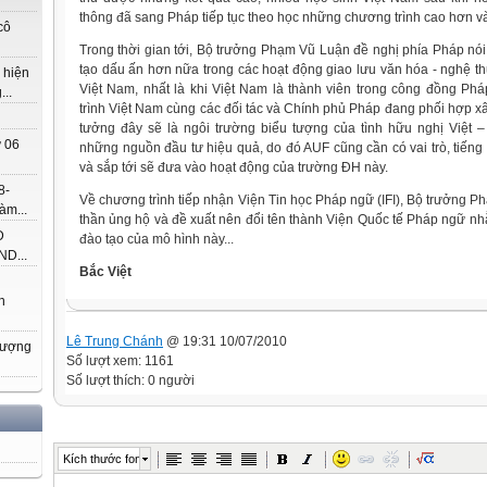
thông đã sang Pháp tiếp tục theo học những chương trình cao hơn và đ
cô
Trong thời gian tới, Bộ trưởng Phạm Vũ Luận đề nghị phía Pháp nói
tạo dấu ấn hơn nữa trong các hoạt động giao lưu văn hóa - nghệ thu
 hiện
Việt Nam, nhất là khi Việt Nam là thành viên trong công đồng Phá
..
trình Việt Nam cùng các đối tác và Chính phủ Pháp đang phối hợp 
tưởng đây sẽ là ngôi trường biểu tượng của tình hữu nghị Việt –
 06
những nguồn đầu tư hiệu quả, do đó AUF cũng cần có vai trò, tiếng 
và sắp tới sẽ đưa vào hoạt động của trường ĐH này.
8-
Về chương trình tiếp nhận Viện Tin học Pháp ngữ (IFI), Bộ trưởng P
àm...
thần ủng hộ và đề xuất nên đổi tên thành Viện Quốc tế Pháp ngữ n
Đ
đào tạo của mô hình này...
D...
Bắc Việt
h
Lê Trung Chánh
@ 19:31 10/07/2010
hượng
Số lượt xem: 1161
Số lượt thích: 0 người
Kích thước font