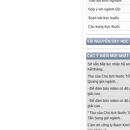
Trao đổi kinh nghiệm
Góp ý với ngành GD
Soạn bài trực tuyến
Các trang trực thuộc
TÀI NGUYÊN DẠY HỌC
CÁC Ý KIẾN MỚI NHẤT
Sở vẫn tiếp tục nhận hồ s
hết tháng...
Thư của Chủ tịch Nước Tr
Quang gửi ngành...
- Để đảm bảo video có độ
giải cao...
- Để đảm bảo video có độ
giải cao...
" Thư của Chủ tịch Nước 
Tấn Sang gửi ngành...
Cảm ơn công ty Bạch Kim!