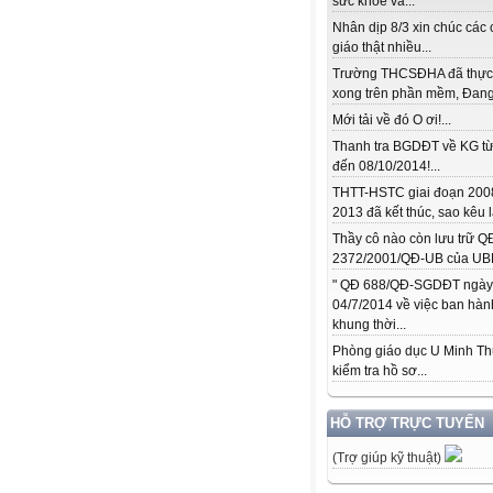
sức khỏe và...
Nhân dịp 8/3 xin chúc các 
giáo thật nhiều...
Trường THCSĐHA đã thực
xong trên phần mềm, Đang.
Mới tải về đó O ơi!...
Thanh tra BGDĐT về KG từ
đến 08/10/2014!...
THTT-HSTC giai đoạn 200
2013 đã kết thúc, sao kêu l
Thầy cô nào còn lưu trữ Q
2372/2001/QĐ-UB của UBN
" QĐ 688/QĐ-SGDĐT ngày
04/7/2014 về việc ban hàn
khung thời...
Phòng giáo dục U Minh T
kiểm tra hồ sơ...
HỖ TRỢ TRỰC TUYẾN
(Trợ giúp kỹ thuật)