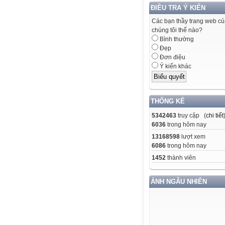
ĐIỀU TRA Ý KIẾN
Các bạn thầy trang web c
chúng tôi thế nào?
Bình thường
Đẹp
Đơn điệu
Ý kiến khác
THỐNG KÊ
5342463
truy cập (
chi tiết
6036
trong hôm nay
13168598
lượt xem
6086
trong hôm nay
1452
thành viên
ẢNH NGẪU NHIÊN