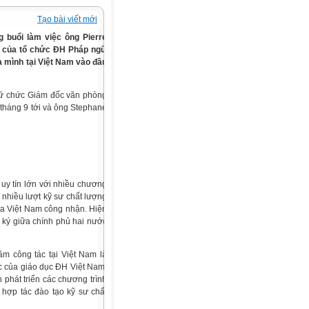
Tạo bài viết mới
 buổi làm việc ông Pierre
g của tổ chức ĐH Pháp ngữ
a mình tại Việt Nam vào đầu
giữ chức Giám đốc văn phòng
tháng 9 tới và ông Stephane
uy tín lớn với nhiều chương
 nhiều lượt kỹ sư chất lượng
a Việt Nam công nhận. Hiện
 ký giữa chính phủ hai nước
năm công tác tại Việt Nam là
ục của giáo dục ĐH Việt Nam.
 phát triển các chương trình
h hợp tác đào tạo kỹ sư chất