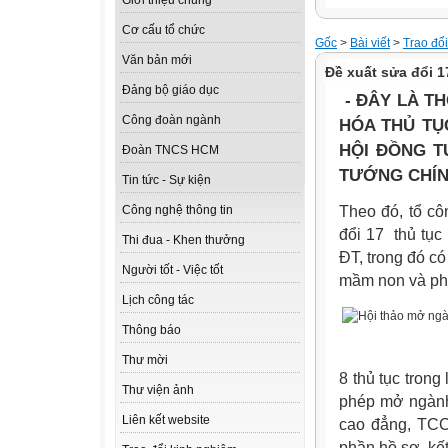
Giới thiệu chung
Cơ cấu tổ chức
Gốc
>
Bài viết
>
Trao đổ
Văn bản mới
Đề xuất sửa đổi 1
Đảng bộ giáo dục
- ĐÂY LÀ T
Công đoàn ngành
HÓA THỦ TỤC
HỘI ĐỒNG T
Đoàn TNCS HCM
TƯỚNG CHÍN
Tin tức - Sự kiện
Theo đó, tổ cô
Công nghệ thông tin
đổi 17 thủ tụ
Thi đua - Khen thưởng
ĐT, trong đó có
Người tốt - Việc tốt
mầm non và ph
Lịch công tác
Thông báo
Thư mời
8 thủ tục tron
Thư viện ảnh
phép mở ngành 
Liên kết website
cao đẳng, TCCN
phần hồ sơ, kết