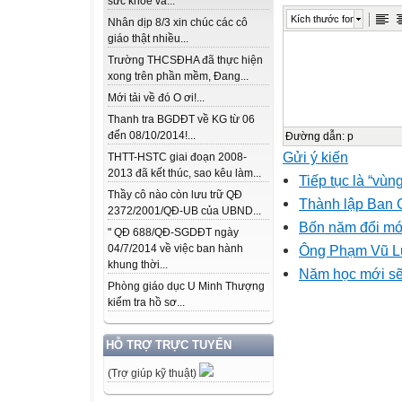
sức khỏe và...
Kích thước font
Nhân dịp 8/3 xin chúc các cô
giáo thật nhiều...
Trường THCSĐHA đã thực hiện
xong trên phần mềm, Đang...
Mới tải về đó O ơi!...
Thanh tra BGDĐT về KG từ 06
đến 08/10/2014!...
Đường dẫn
:
p
Gửi ý kiến
THTT-HSTC giai đoạn 2008-
2013 đã kết thúc, sao kêu làm...
Tiếp tục là “vù
Thầy cô nào còn lưu trữ QĐ
Thành lập Ban C
2372/2001/QĐ-UB của UBND...
Bốn năm đổi mới
" QĐ 688/QĐ-SGDĐT ngày
Ông Phạm Vũ Lu
04/7/2014 về việc ban hành
khung thời...
Năm học mới sẽ
Phòng giáo dục U Minh Thượng
kiểm tra hồ sơ...
HỖ TRỢ TRỰC TUYẾN
(Trợ giúp kỹ thuật)