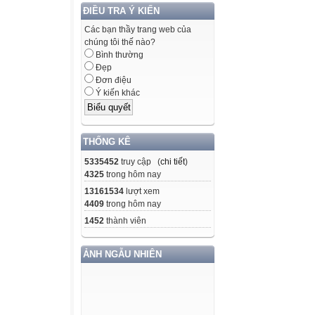
ĐIỀU TRA Ý KIẾN
Các bạn thầy trang web của
chúng tôi thế nào?
Bình thường
Đẹp
Đơn điệu
Ý kiến khác
THỐNG KÊ
5335452
truy cập (
chi tiết
)
4325
trong hôm nay
13161534
lượt xem
4409
trong hôm nay
1452
thành viên
ẢNH NGẪU NHIÊN