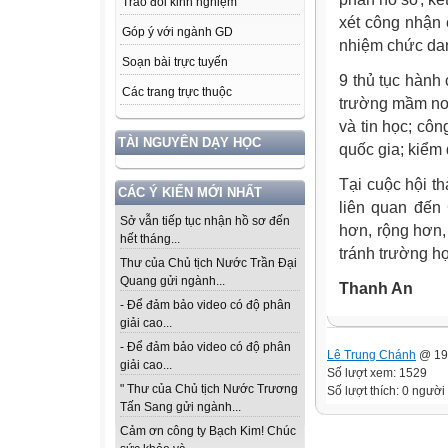
Trao đổi kinh nghiệm
xét công nhận
Góp ý với ngành GD
nhiệm chức dan
Soạn bài trực tuyến
9 thủ tục hành
Các trang trực thuộc
trường mầm non
và tin học; c
TÀI NGUYÊN DẠY HỌC
quốc gia; kiểm
Tại cuộc hội t
CÁC Ý KIẾN MỚI NHẤT
liên quan đến
Sở vẫn tiếp tục nhận hồ sơ đến
hơn, rộng hơn
hết tháng...
tránh trường hợ
Thư của Chủ tịch Nước Trần Đại
Quang gửi ngành...
Thanh An
- Để đảm bảo video có độ phân
giải cao...
- Để đảm bảo video có độ phân
Lê Trung Chánh
@ 19:
giải cao...
Số lượt xem: 1529
" Thư của Chủ tịch Nước Trương
Số lượt thích: 0 người
Tấn Sang gửi ngành...
Cảm ơn công ty Bạch Kim! Chúc