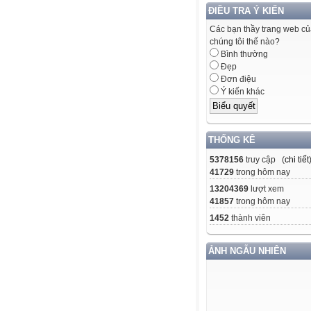
ĐIỀU TRA Ý KIẾN
Các bạn thầy trang web c
chúng tôi thế nào?
Bình thường
Đẹp
Đơn điệu
Ý kiến khác
THỐNG KÊ
5378156
truy cập (
chi tiết
41729
trong hôm nay
13204369
lượt xem
41857
trong hôm nay
1452
thành viên
ẢNH NGẪU NHIÊN