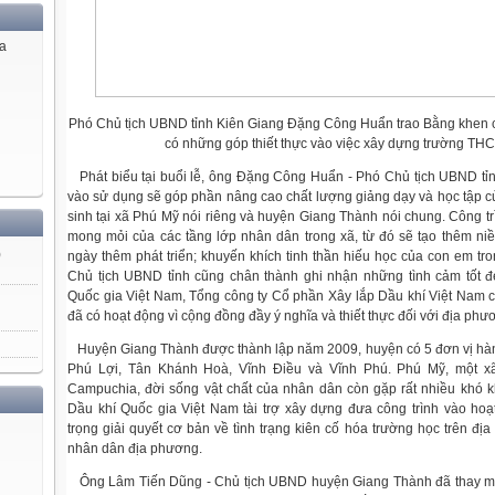
ủa
Phó Chủ tịch UBND tỉnh Kiên Giang Đặng Công Huẩn trao Bằng khen c
có những góp thiết thực vào việc xây dựng trường TH
Phát biểu tại buổi lễ, ông Đặng Công Huẩn - Phó Chủ tịch UBND tỉnh,
vào sử dụng sẽ góp phần nâng cao chất lượng giảng dạy và học tập củ
sinh tại xã Phú Mỹ nói riêng và huyện Giang Thành nói chung. Công t
mong mỏi của các tầng lớp nhân dân trong xã, từ đó sẽ tạo thêm ni
)
ngày thêm phát triển; khuyến khích tinh thần hiếu học của con em tr
Chủ tịch UBND tỉnh cũng chân thành ghi nhận những tình cảm tốt 
Quốc gia Việt Nam, Tổng công ty Cổ phần Xây lắp Dầu khí Việt Nam c
đã có hoạt động vì cộng đồng đầy ý nghĩa và thiết thực đối với địa phư
Huyện Giang Thành được thành lập năm 2009, huyện có 5 đơn vị hàn
Phú Lợi, Tân Khánh Hoà, Vĩnh Điều và Vĩnh Phú. Phú Mỹ, một xã 
Campuchia, đời sống vật chất của nhân dân còn gặp rất nhiều khó k
Dầu khí Quốc gia Việt Nam tài trợ xây dựng đưa công trình vào ho
trọng giải quyết cơ bản về tình trạng kiên cố hóa trường học trên địa
nhân dân địa phương.
Ông Lâm Tiến Dũng - Chủ tịch UBND huyện Giang Thành đã thay 