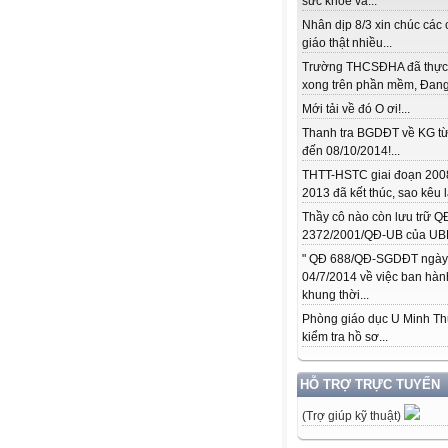
sức khỏe và...
Nhân dịp 8/3 xin chúc các 
giáo thật nhiều...
Trường THCSĐHA đã thực
xong trên phần mềm, Đang.
Mới tải về đó O ơi!...
Thanh tra BGDĐT về KG từ
đến 08/10/2014!...
THTT-HSTC giai đoạn 200
2013 đã kết thúc, sao kêu l
Thầy cô nào còn lưu trữ Q
2372/2001/QĐ-UB của UBN
" QĐ 688/QĐ-SGDĐT ngày
04/7/2014 về việc ban hàn
khung thời...
Phòng giáo dục U Minh T
kiểm tra hồ sơ...
HỖ TRỢ TRỰC TUYẾN
(Trợ giúp kỹ thuật)