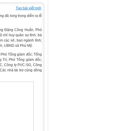
Tạo bài viết mới
g đã long trọng diễn ra lễ
 ông Đặng Công Huẩn, Phó
 chỉ huy quân sự tỉnh; bà
n các sở, ban ngành tỉnh;
h, UBND xã Phú Mỹ.
, Phó Tổng giám đốc; Tổng
 Trí, Phó Tổng giám đốc;
-IC, Công ty PVC-SG, Công
Các nhà tài trợ cùng đông