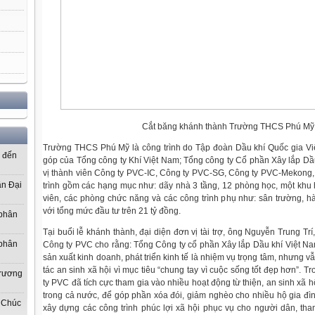
Cắt băng khánh thành Trường THCS Phú Mỹ
Trường THCS Phú Mỹ là công trình do Tập đoàn Dầu khí Quốc gia Việ
ơ đến
góp của Tổng công ty Khí Việt Nam; Tổng công ty Cổ phần Xây lắp Dầ
vị thành viên Công ty PVC-IC, Công ty PVC-SG, Công ty PVC-Mekong
ần Đại
trình gồm các hạng mục như: dãy nhà 3 tầng, 12 phòng học, một khu
viên, các phòng chức năng và các công trình phụ như: sân trường, hà
với tổng mức đầu tư trên 21 tỷ đồng.
 phân
Tại buổi lễ khánh thành, đại diện đơn vị tài trợ, ông Nguyễn Trung T
 phân
Công ty PVC cho rằng: Tổng Công ty cổ phần Xây lắp Dầu khí Việt N
sản xuất kinh doanh, phát triển kinh tế là nhiệm vụ trọng tâm, nhưng v
tác an sinh xã hội vì mục tiêu “chung tay vì cuộc sống tốt đẹp hơn”.
Trương
ty PVC đã tích cực tham gia vào nhiều hoạt động từ thiện, an sinh xã hộ
trong cả nước, để góp phần xóa đói, giảm nghèo cho nhiều hộ gia đ
 Chúc
xây dựng các công trình phúc lợi xã hội phục vụ cho người dân, th