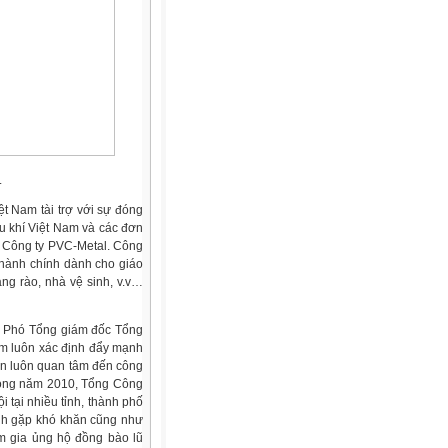
.
t Nam tài trợ với sự đóng
u khí Việt Nam và các đơn
, Công ty PVC-Metal. Công
 hành chính dành cho giáo
ng rào, nhà vệ sinh, v.v…
rí, Phó Tổng giám đốc Tổng
am luôn xác định đẩy mạnh
ẫn luôn quan tâm đến công
 Trong năm 2010, Tổng Công
i tại nhiều tỉnh, thành phố
ình gặp khó khăn cũng như
am gia ủng hộ đồng bào lũ