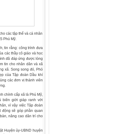
ho các tập thể và cá nhân
CS Phú Mỹ.
 tin rằng: công trình đưa
a các thầy cô giáo và học
rình đã đáp ứng được lòng
ềm tin cho nhân dân và xã
ong xã. Song song đó, Phó
đẹp của Tập đoàn Dầu khí
ùng các đơn vị thành viên
ơng.
h chính cấp xã là Phú Mỹ,
biên giới giáp ranh với
hăn, vì vậy việc Tập đoàn
ạt động sẽ góp phần quan
 bàn, nâng cao dân trí cho
mặt Huyện ủy-UBND huyện