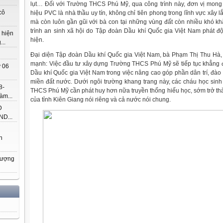
lụt… Đối với Trường THCS Phú Mỹ, qua công trình này, đơn vị mong
cô
hiệu PVC là nhà thầu uy tín, không chỉ tiên phong trong lĩnh vực xây 
mà còn luôn gần gũi với bà con tại những vùng đất còn nhiều khó 
trình an sinh xã hội do Tập đoàn Dầu khí Quốc gia Việt Nam phát độn
 hiện
hiện.
..
Đại diện Tập đoàn Dầu khí Quốc gia Việt Nam, bà Phạm Thị Thu Hà
mạnh: Việc đầu tư xây dựng Trường THCS Phú Mỹ sẽ tiếp tục khẳng 
 06
Dầu khí Quốc gia Việt Nam trong việc nâng cao góp phần dân trí, đào 
miền đất nước. Dưới ngôi trường khang trang này, các cháu học sinh 
8-
THCS Phú Mỹ cần phát huy hơn nữa truyền thống hiếu học, sớm trở th
àm...
của tỉnh Kiên Giang nói riêng và cả nước nói chung.
Đ
D...
h
hượng