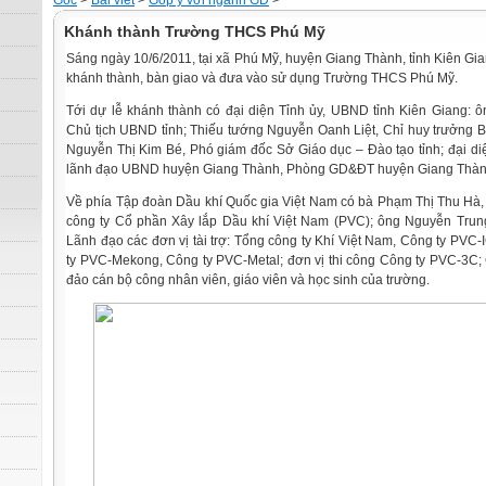
Gốc
>
Bài viết
>
Góp ý với ngành GD
>
Khánh thành Trường THCS Phú Mỹ
Sáng ngày 10/6/2011, tại xã Phú Mỹ, huyện Giang Thành, tỉnh Kiên Gian
khánh thành, bàn giao và đưa vào sử dụng Trường THCS Phú Mỹ.
Tới dự lễ khánh thành có đại diện Tỉnh ủy, UBND tỉnh Kiên Giang:
Chủ tịch UBND tỉnh; Thiếu tướng Nguyễn Oanh Liệt, Chỉ huy trưởng Bộ
Nguyễn Thị Kim Bé, Phó giám đốc Sở Giáo dục – Đào tạo tỉnh; đại diệ
lãnh đạo UBND huyện Giang Thành, Phòng GD&ĐT huyện Giang Thàn
Về phía Tập đoàn Dầu khí Quốc gia Việt Nam có bà Phạm Thị Thu Hà
công ty Cổ phần Xây lắp Dầu khí Việt Nam (PVC); ông Nguyễn Trung
Lãnh đạo các đơn vị tài trợ: Tổng công ty Khí Việt Nam, Công ty PVC
ty PVC-Mekong, Công ty PVC-Metal; đơn vị thi công Công ty PVC-3C; 
đảo cán bộ công nhân viên, giáo viên và học sinh của trường.