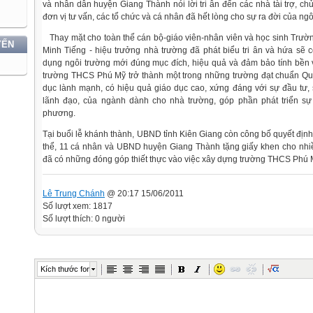
và nhân dân huyện Giang Thành nói lời tri ân đến các nhà tài trợ, ch
đơn vị tư vấn, các tổ chức và cá nhân đã hết lòng cho sự ra đời của ngô
Thay mặt cho toàn thể cán bộ-giáo viên-nhân viên và học sinh Trư
YẾN
Minh Tiếng - hiệu trưởng nhà trường đã phát biểu tri ân
và hứa sẽ c
dụng ngôi trường mới đúng mục đích, hiệu quả và đảm bảo tính bền
trường THCS Phú Mỹ trở thành một trong những trường đạt chuẩn Qu
dục lành mạnh, có hiệu quả giáo dục cao, xứng đáng với sự đầu tư
lãnh đạo, của ngành dành cho nhà trường,
góp phần phát triển sự
phương.
Tại buổi lễ khánh thành, UBND tỉnh Kiên Giang còn công bố quyết địn
thể, 11 cá nhân và UBND huyện Giang Thành tặng giấy khen cho nhiề
đã có những đóng góp thiết thực vào việc xây dựng trường THCS Phú 
Lê Trung Chánh
@ 20:17 15/06/2011
Số lượt xem: 1817
Số lượt thích: 0 người
Kích thước font