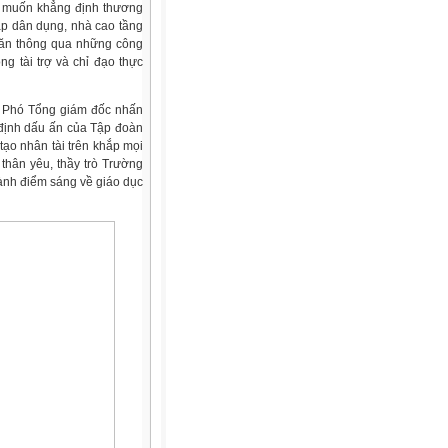
 muốn khẳng định th­ương
lắp dân dụng, nhà cao tầng
khăn thông qua những công
g tài trợ và chỉ đạo thực
, Phó Tổng giám đốc nhấn
định dấu ấn của Tập đoàn
tạo nhân tài trên khắp mọi
thân yêu, thầy trò Trường
ành điểm sáng về giáo dục