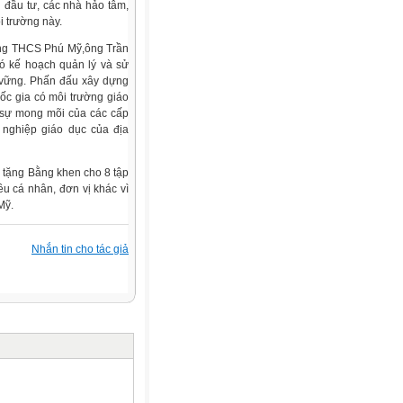
ủ đầu tư, các nhà hảo tâm,
i trường này.
ờng THCS Phú Mỹ,ông Trần
ó kế hoạch quản lý và sử
 vững. Phấn đấu xây dựng
ốc gia có môi trường giáo
, sự mong mõi của các cấp
 nghiệp giáo dục của địa
h tặng Bằng khen cho 8 tập
u cá nhân, đơn vị khác vì
Mỹ.
Nhắn tin cho tác giả