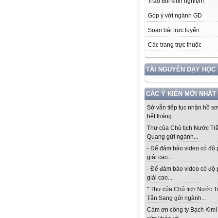
Trao đổi kinh nghiệm
Góp ý với ngành GD
Soạn bài trực tuyến
Các trang trực thuộc
TÀI NGUYÊN DẠY HỌC
CÁC Ý KIẾN MỚI NHẤT
Sở vẫn tiếp tục nhận hồ s
hết tháng...
Thư của Chủ tịch Nước Tr
Quang gửi ngành...
- Để đảm bảo video có độ
giải cao...
- Để đảm bảo video có độ
giải cao...
" Thư của Chủ tịch Nước 
Tấn Sang gửi ngành...
Cảm ơn công ty Bạch Kim!