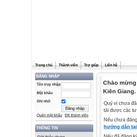
Trang chủ
Thành viên
Trợ giúp
Liên hệ
ĐĂNG NHẬP
Chào mừng q
Tên truy nhập
Kiên Giang.
Mật khẩu
Ghi nhớ
Quý vị chưa đă
tải được các tư
Quên mật khẩu
ĐK thành viên
Nếu chưa đăng
hướng dẫn tại
THÔNG TIN
Nếu đã đăng ký 