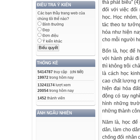
thà phát biểu” (4
ĐIỀU TRA Ý KIẾN
đối với việc đổ
Các bạn thầy trang web của
học. Học nhóm, 
chúng tôi thế nào?
tác theo tư tưởn
Bình thường
Đẹp
hóa như hiện nay
Đơn điệu
cho mỗi người họ
Ý kiến khác
Bốn là, học để 
với hành phải đ
THỐNG KÊ
thì không trôi ch
5414787
truy cập (
chi tiết
)
là cách học kin
19972
trong hôm nay
cao chất lượng 
13241174
lượt xem
hiện đại hóa đấ
20054
trong hôm nay
động có tay nghề
1452
thành viên
hình những trườ
những thành công
ẢNH NGẪU NHIÊN
Năm là, học để
dân, làm cho dân
chống đối nhân 