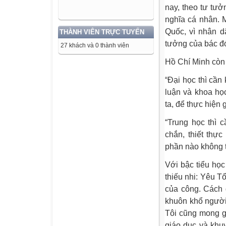
nay, theo tư tư
nghĩa cá nhân. 
Quốc, vì nhân dâ
THÀNH VIÊN TRỰC TUYẾN
tưởng của bác đó
27 khách và 0 thành viên
Hồ Chí Minh còn 
“Đại học thì cần
luận và khoa học
ta, để thực hiện
“Trung học thì 
chắn, thiết thự
phần nào không t
Với bậc tiểu học
thiếu nhi: Yêu T
của công. Cách 
khuôn khổ người 
Tôi cũng mong gi
giáo dục và khu