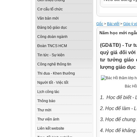
Giới thiệu chung
Cơ cấu tổ chức
Văn bản mới
Gốc
>
Bài viết
>
Góp ý v
Đảng bộ giáo dục
Năm học mới ngẫm
Công đoàn ngành
(GD&TĐ) - Tư tư
Đoàn TNCS HCM
quý giá đối với
Tin tức - Sự kiện
tư tưởng giáo 
Công nghệ thông tin
lượng giáo dục 
Thi đua - Khen thưởng
Người tốt - Việc tốt
Bác Hồ
Lịch công tác
1. Học để biết -
Thông báo
2. Học để làm - L
Thư mời
3. Học để chung 
Thư viện ảnh
Liên kết website
4. Học để khảng 