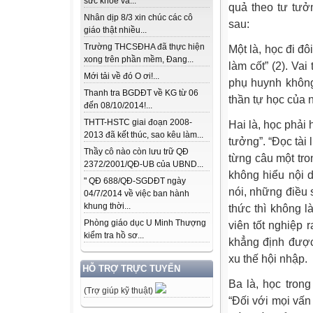
sức khỏe và...
quả theo tư tưở
Nhân dịp 8/3 xin chúc các cô
sau:
giáo thật nhiều...
Trường THCSĐHA đã thực hiện
Một là, học đi đ
xong trên phần mềm, Đang...
làm cốt” (2). Vai
Mới tải về đó O ơi!...
phụ huynh không
Thanh tra BGDĐT về KG từ 06
thần tự học của 
đến 08/10/2014!...
THTT-HSTC giai đoạn 2008-
Hai là, học phải 
2013 đã kết thúc, sao kêu làm...
tưởng”. “Đọc tài 
Thầy cô nào còn lưu trữ QĐ
từng câu một tro
2372/2001/QĐ-UB của UBND...
không hiểu nội d
" QĐ 688/QĐ-SGDĐT ngày
nói, những điều s
04/7/2014 về việc ban hành
khung thời...
thức thì không l
Phòng giáo dục U Minh Thượng
viên tốt nghiệp
kiểm tra hồ sơ...
khẳng định được
xu thế hội nhập.
HỖ TRỢ TRỰC TUYẾN
Ba là, học tron
(Trợ giúp kỹ thuật)
“Đối với mọi vấn 