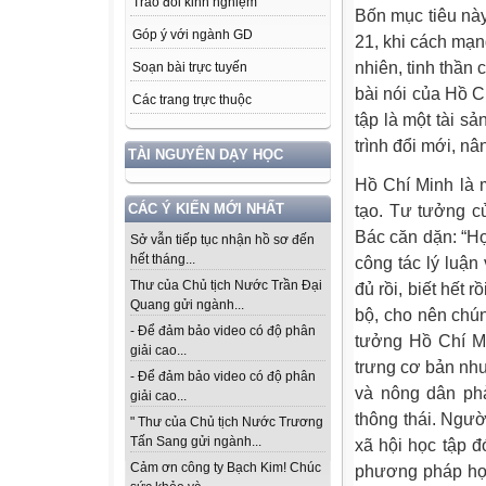
Trao đổi kinh nghiệm
Bốn mục tiêu này
Góp ý với ngành GD
21, khi cách mạn
nhiên, tinh thần 
Soạn bài trực tuyến
bài nói của Hồ C
Các trang trực thuộc
tập là một tài s
trình đổi mới, n
TÀI NGUYÊN DẠY HỌC
Hồ Chí Minh là 
tạo. Tư tưởng c
CÁC Ý KIẾN MỚI NHẤT
Bác căn dặn: “Học
Sở vẫn tiếp tục nhận hồ sơ đến
hết tháng...
công tác lý luận
Thư của Chủ tịch Nước Trần Đại
đủ rồi, biết hết 
Quang gửi ngành...
bộ, cho nên chún
- Để đảm bảo video có độ phân
tưởng Hồ Chí Mi
giải cao...
trưng cơ bản nh
- Để đảm bảo video có độ phân
và nông dân phả
giải cao...
thông thái. Ngườ
" Thư của Chủ tịch Nước Trương
Tấn Sang gửi ngành...
xã hội học tập đ
Cảm ơn công ty Bạch Kim! Chúc
phương pháp học