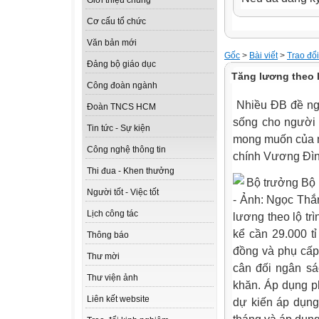
Giới thiệu chung
Cơ cấu tổ chức
Văn bản mới
Gốc
>
Bài viết
>
Trao đổ
Đảng bộ giáo dục
Tăng lương theo l
Công đoàn ngành
Nhiều ĐB đề ngh
Đoàn TNCS HCM
sống cho người d
Tin tức - Sự kiện
mong muốn của n
Công nghệ thông tin
chính Vương Đìn
Thi đua - Khen thưởng
Bộ trưởng Bộ 
Người tốt - Việc tốt
- Ảnh: Ngọc Thắ
Lịch công tác
lương theo lộ tr
kể cần 29.000 tỉ
Thông báo
đồng và phụ cấp
Thư mời
cân đối ngân sá
Thư viện ảnh
khăn. Áp dụng p
Liên kết website
dự kiến áp dụng