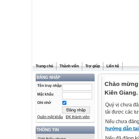
Trang chủ
Thành viên
Trợ giúp
Liên hệ
ĐĂNG NHẬP
Chào mừng q
Tên truy nhập
Kiên Giang.
Mật khẩu
Ghi nhớ
Quý vị chưa đă
tải được các tư
Quên mật khẩu
ĐK thành viên
Nếu chưa đăng
hướng dẫn tại
THÔNG TIN
Nếu đã đăng ký 