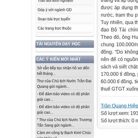
tháng và áp dụn
Trao đổi kinh nghiệm
được áp dụng th
Góp ý với ngành GD
nước, trạm thu 
Soạn bài trực tuyến
Tuy nhiên, qua t
Các trang trực thuộc
đạo Bộ Tài chín
Theo đó, ông Huệ
chung 100.000/ng
TÀI NGUYÊN DẠY HỌC
đồng. “Do không
nên để có nguồn
CÁC Ý KIẾN MỚI NHẤT
sách và siết chặt
Sở vẫn tiếp tục nhận hồ sơ đến
170.000 tỉ đồng,
hết tháng...
60.000 tỉ đồng, 
Thư của Chủ tịch Nước Trần Đại
Quang gửi ngành...
thuế GTGT xuống 
- Để đảm bảo video có độ phân
giải cao...
Trần Quang Hiệ
- Để đảm bảo video có độ phân
Số lượt xem: 19
giải cao...
Số lượt thích: 0
" Thư của Chủ tịch Nước Trương
Tấn Sang gửi ngành...
Cảm ơn công ty Bạch Kim! Chúc