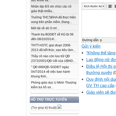
sức khỏe và...
Kích thước font
Nhân dịp 8/3 xin chúc các cô
giáo thật nhiều...
Trường THCSĐHA đã thực hiện
xong trên phần mềm, Đang...
Mới tải về đó O ơi!...
Thanh tra BGDĐT về KG từ 06
đến 08/10/2014!...
Đường dẫn
:
p
THTT-HSTC giai đoạn 2008-
Gửi ý kiến
2013 đã kết thúc, sao kêu làm...
“Không thể tăng 
Thầy cô nào còn lưu trữ QĐ
Lao động nữ đượ
2372/2001/QĐ-UB của UBND...
Điều lệ Hội thi 
" QĐ 688/QĐ-SGDĐT ngày
04/7/2014 về việc ban hành
thường xuyên
(0
khung thời...
Quy định nội du
Phòng giáo dục U Minh Thượng
GV TH cao cấp
kiểm tra hồ sơ...
Giáo viên sẽ đư
HỖ TRỢ TRỰC TUYẾN
(Trợ giúp kỹ thuật)