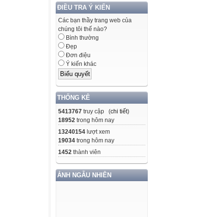
ĐIỀU TRA Ý KIẾN
Các bạn thầy trang web của
chúng tôi thế nào?
Bình thường
Đẹp
Đơn điệu
Ý kiến khác
THỐNG KÊ
5413767
truy cập (
chi tiết
)
18952
trong hôm nay
13240154
lượt xem
19034
trong hôm nay
1452
thành viên
ẢNH NGẪU NHIÊN