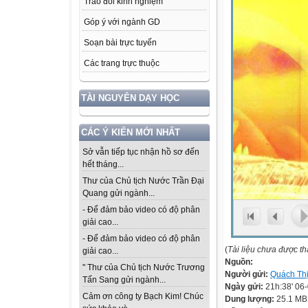
Trao đổi kinh nghiệm
Góp ý với ngành GD
Soạn bài trực tuyến
Các trang trực thuộc
TÀI NGUYÊN DẠY HỌC
CÁC Ý KIẾN MỚI NHẤT
Sở vẫn tiếp tục nhận hồ sơ đến
hết tháng...
Thư của Chủ tịch Nước Trần Đại
Quang gửi ngành...
- Để đảm bảo video có độ phân
giải cao...
- Để đảm bảo video có độ phân
(
Tài liệu chưa được t
giải cao...
Nguồn:
" Thư của Chủ tịch Nước Trương
Người gửi:
Quách Th
Tấn Sang gửi ngành...
Ngày gửi:
21h:38' 06
Cảm ơn công ty Bạch Kim! Chúc
Dung lượng:
25.1 MB