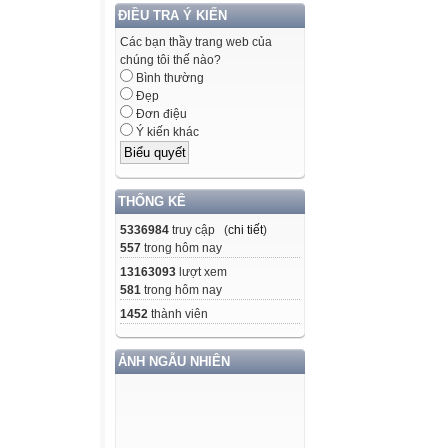
ĐIỀU TRA Ý KIẾN
Các bạn thầy trang web của
chúng tôi thế nào?
Bình thường
Đẹp
Đơn điệu
Ý kiến khác
THỐNG KÊ
5336984
truy cập (
chi tiết
)
557
trong hôm nay
13163093
lượt xem
581
trong hôm nay
1452
thành viên
ẢNH NGẪU NHIÊN