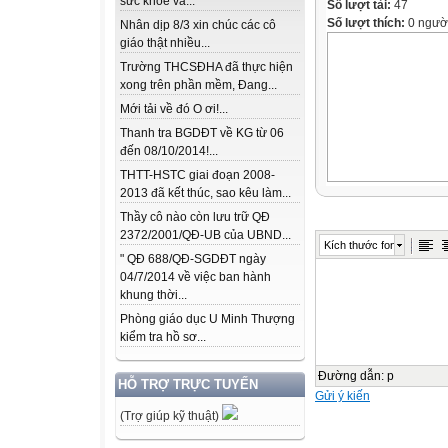
sức khỏe và...
Số lượt tải:
47
Số lượt thích:
0 ngườ
Nhân dịp 8/3 xin chúc các cô
giáo thật nhiều...
Trường THCSĐHA đã thực hiện
xong trên phần mềm, Đang...
Mới tải về đó O ơi!...
Thanh tra BGDĐT về KG từ 06
đến 08/10/2014!...
THTT-HSTC giai đoạn 2008-
2013 đã kết thúc, sao kêu làm...
Thầy cô nào còn lưu trữ QĐ
2372/2001/QĐ-UB của UBND...
Kích thước font
" QĐ 688/QĐ-SGDĐT ngày
04/7/2014 về việc ban hành
khung thời...
Phòng giáo dục U Minh Thượng
kiểm tra hồ sơ...
Đường dẫn
:
p
HỖ TRỢ TRỰC TUYẾN
Gửi ý kiến
(Trợ giúp kỹ thuật)