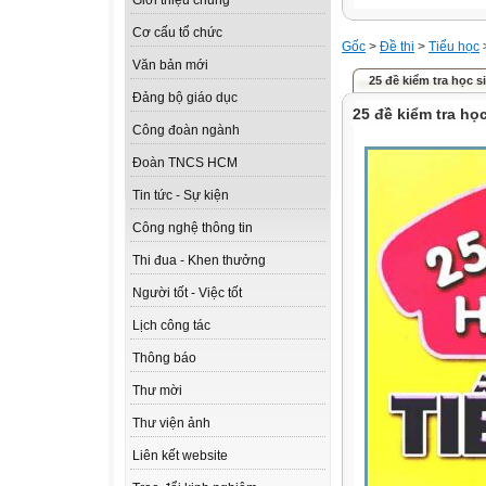
Giới thiệu chung
Cơ cấu tổ chức
Gốc
>
Đề thi
>
Tiểu học
Văn bản mới
25 đề kiểm tra học si
Đảng bộ giáo dục
25 đề kiểm tra học
Công đoàn ngành
Đoàn TNCS HCM
Tin tức - Sự kiện
Công nghệ thông tin
Thi đua - Khen thưởng
Người tốt - Việc tốt
Lịch công tác
Thông báo
Thư mời
Thư viện ảnh
Liên kết website