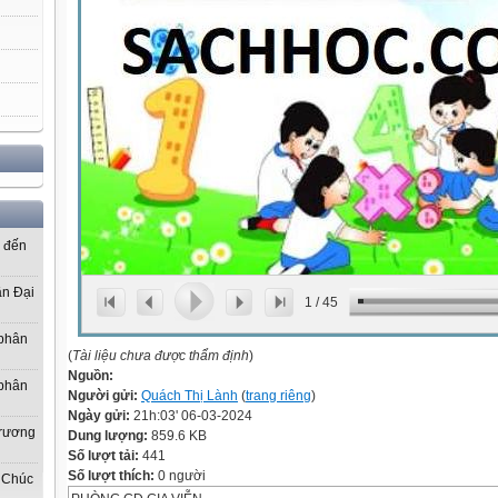
ơ đến
ần Đại
1
/
45
 phân
(
Tài liệu chưa được thẩm định
)
Nguồn:
 phân
Người gửi:
Quách Thị Lành
(
trang riêng
)
Ngày gửi:
21h:03' 06-03-2024
Trương
Dung lượng:
859.6 KB
Số lượt tải:
441
Số lượt thích:
0 người
 Chúc