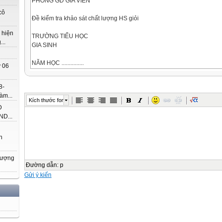
PHÒNG GD GIA VIỄN
cô
Đề kiểm tra khảo sát chất lượng HS giỏi
 hiện
TRƯỜNG TIỂU HỌC
..
GIA SINH
NĂM HỌC ...............
 06
Môn thi: Toán lớp 2
( Thời gian HS làm bài : 40 phút)
8-
MÔN TOÁN: 2
àm...
Kích thước font
Bài 1: (2 điểm)
Đ
- Với 3 chữ số 4, 0, 6. Viết tất cả các số có 2 chữ số.
D...
................................................................................................................................
................................................................................................................................
h
- Viết tất cả các số có 2 chữ số mà chữ số hàng chục kém chữ số hàng đ
................................................................................................................................
hượng
................................................................................................................................
Đường dẫn
:
p
Bài 2:
Gửi ý kiến
a) Điền dấu + ; - vào ô vuông (2 điểm)
90  80  30  40  20 = 100
16  24  20 = 20
b) Tính nhanh
11 + 28 + 24 + 16 + 12 + 9