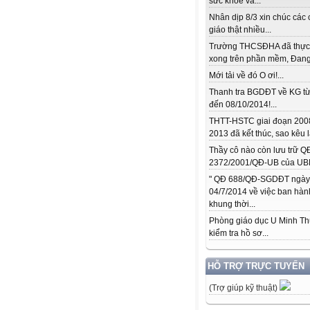
sức khỏe và...
Nhân dịp 8/3 xin chúc các 
giáo thật nhiều...
Trường THCSĐHA đã thực
xong trên phần mềm, Đang.
Mới tải về đó O ơi!...
Thanh tra BGDĐT về KG từ
đến 08/10/2014!...
THTT-HSTC giai đoạn 200
2013 đã kết thúc, sao kêu l
Thầy cô nào còn lưu trữ Q
2372/2001/QĐ-UB của UBN
" QĐ 688/QĐ-SGDĐT ngày
04/7/2014 về việc ban hàn
khung thời...
Phòng giáo dục U Minh T
kiểm tra hồ sơ...
HỖ TRỢ TRỰC TUYẾN
(Trợ giúp kỹ thuật)