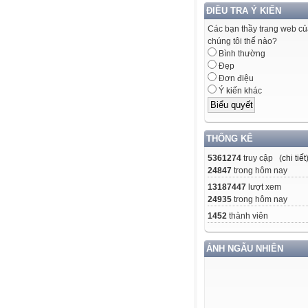
ĐIỀU TRA Ý KIẾN
Các bạn thầy trang web c
chúng tôi thế nào?
Bình thường
Đẹp
Đơn điệu
Ý kiến khác
THỐNG KÊ
5361274
truy cập (
chi tiết
24847
trong hôm nay
13187447
lượt xem
24935
trong hôm nay
1452
thành viên
ẢNH NGẪU NHIÊN