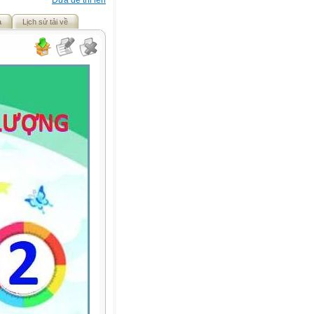
Đưa đề thi lên
ả
Lịch sử tải về