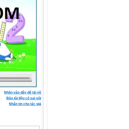
Nhấn vào đây để tải về
Báo tài liệu có sai sót
Nhắn tin cho tác giả