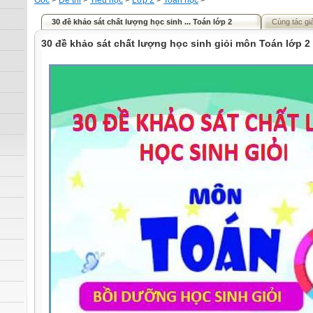
Gốc
>
Đề thi
>
Tiểu học
>
Lớp 2
>
Toán học
>
30 đề khảo sát chất lượng học sinh ... Toán lớp 2
Cùng tác gi
30 đề khảo sát chất lượng học sinh giỏi môn Toán lớp 2