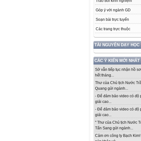
Trao đổi kinh nghiệm
Góp ý với ngành GD
Soạn bài trực tuyến
Các trang trực thuộc
TÀI NGUYÊN DẠY HỌC
CÁC Ý KIẾN MỚI NHẤT
Sở vẫn tiếp tục nhận hồ s
hết tháng...
Thư của Chủ tịch Nước Tr
Quang gửi ngành...
- Để đảm bảo video có độ
giải cao...
- Để đảm bảo video có độ
giải cao...
" Thư của Chủ tịch Nước 
Tấn Sang gửi ngành...
Cảm ơn công ty Bạch Kim!