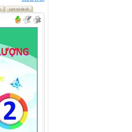
Đưa đề thi lên
ả
Lịch sử tải về