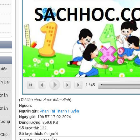
ơ đến
ần Đại
1
/
45
 phân
(
Tài liệu chưa được thẩm định
)
Nguồn:
 phân
Người gửi:
Phan Thị Thanh Huyền
Ngày gửi:
19h:57' 17-02-2024
Trương
Dung lượng:
859.6 KB
Số lượt tải:
122
Số lượt thích:
0 người
 Chúc