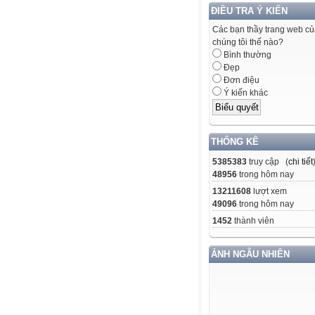
ĐIỀU TRA Ý KIẾN
Các bạn thầy trang web c
chúng tôi thế nào?
Bình thường
Đẹp
Đơn điệu
Ý kiến khác
THỐNG KÊ
5385383
truy cập (
chi tiết
48956
trong hôm nay
13211608
lượt xem
49096
trong hôm nay
1452
thành viên
ẢNH NGẪU NHIÊN