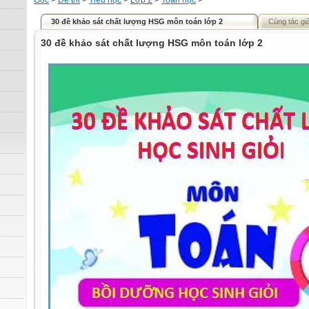
Gốc
>
Đề thi
>
Tiểu học
>
Lớp 2
>
Toán học
>
30 đề khảo sát chất lượng HSG môn toán lớp 2
Cùng tác gi
30 đề khảo sát chất lượng HSG môn toán lớp 2