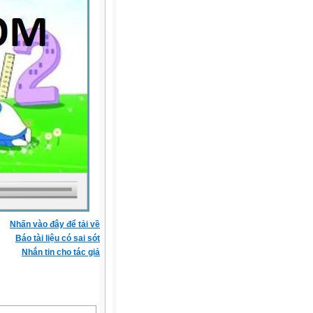
Nhấn vào đây để tải về
Báo tài liệu có sai sót
Nhắn tin cho tác giả