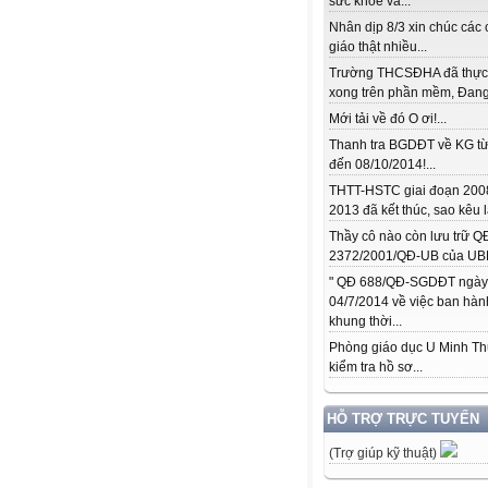
sức khỏe và...
Nhân dịp 8/3 xin chúc các 
giáo thật nhiều...
Trường THCSĐHA đã thực
xong trên phần mềm, Đang.
Mới tải về đó O ơi!...
Thanh tra BGDĐT về KG từ
đến 08/10/2014!...
THTT-HSTC giai đoạn 200
2013 đã kết thúc, sao kêu l
Thầy cô nào còn lưu trữ Q
2372/2001/QĐ-UB của UBN
" QĐ 688/QĐ-SGDĐT ngày
04/7/2014 về việc ban hàn
khung thời...
Phòng giáo dục U Minh T
kiểm tra hồ sơ...
HỖ TRỢ TRỰC TUYẾN
(Trợ giúp kỹ thuật)