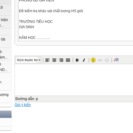
PHÒNG GD GIA VIỄN
cô
Đề kiểm tra khảo sát chất lượng HS giỏi
 hiện
TRƯỜNG TIỂU HỌC
..
GIA SINH
NĂM HỌC ...............
 06
Môn thi: Toán lớp 2
( Thời gian HS làm bài : 40 phút)
8-
MÔN TOÁN: 2
àm...
Kích thước font
Bài 1: (2 điểm)
Đ
- Với 3 chữ số 4, 0, 6. Viết tất cả các số có 2 chữ số.
D...
................................................................................................................................
................................................................................................................................
h
- Viết tất cả các số có 2 chữ số mà chữ số hàng chục kém chữ số hàng đ
................................................................................................................................
hượng
................................................................................................................................
Đường dẫn
:
p
Bài 2:
Gửi ý kiến
a) Điền dấu + ; - vào ô vuông (2 điểm)
90  80  30  40  20 = 100
16  24  20 = 20
b) Tính nhanh
11 + 28 + 24 + 16 + 12 + 9