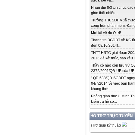
sức khỏe và...
Nhân dịp 8/3 xin chúc các 
giáo thật nhiều...
Trường THCSĐHA đã thực
xong trên phần mềm, Đang.
Mới tải về đó O ơi!...
Thanh tra BGDĐT về KG từ
đến 08/10/2014!...
THTT-HSTC giai đoạn 200
2013 đã kết thúc, sao kêu l
Thầy cô nào còn lưu trữ Q
2372/2001/QĐ-UB của UBN
" QĐ 688/QĐ-SGDĐT ngày
04/7/2014 về việc ban hàn
khung thời...
Phòng giáo dục U Minh T
kiểm tra hồ sơ...
HỖ TRỢ TRỰC TUYẾN
(Trợ giúp kỹ thuật)