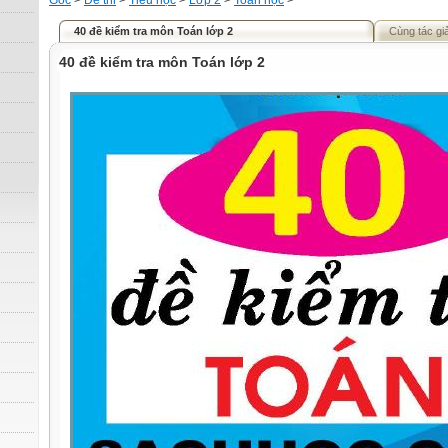
Gốc
>
Đề thi
>
Tiểu học
>
Lớp 2
>
Toán học
>
40 đề kiểm tra môn Toán lớp 2
Cùng tác gi
40 đề kiểm tra môn Toán lớp 2