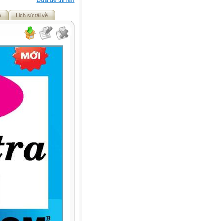
Đưa đề thi lên
ả
Lịch sử tải về