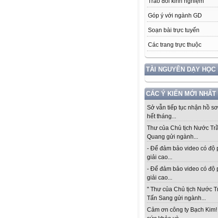
Trao đổi kinh nghiệm
Góp ý với ngành GD
Soạn bài trực tuyến
Các trang trực thuộc
TÀI NGUYÊN DẠY HỌC
CÁC Ý KIẾN MỚI NHẤT
Sở vẫn tiếp tục nhận hồ s
hết tháng...
Thư của Chủ tịch Nước Tr
Quang gửi ngành...
- Để đảm bảo video có độ
giải cao...
- Để đảm bảo video có độ
giải cao...
" Thư của Chủ tịch Nước 
Tấn Sang gửi ngành...
Cảm ơn công ty Bạch Kim!