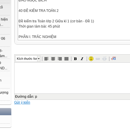
ĐÀO NGỌC BÍCH
cô
40 ĐỀ KIỂM TRA TOÁN 2
 hiện
Đề kiểm tra Toán lớp 2 Giữa kì 1 (cơ bản - Đề 1)
..
Thời gian làm bài: 45 phút
PHẦN I. TRẮC NGHIỆM
 06
Hãy khoanh tròn vào chữ đặt trước câu trả lời đúng:
Câu 1. 1dm = ? cm
8-
A. 1
àm...
Kích thước font
B. 10
Đ
D...
C. 100
h
D. 50
hượng
Câu 2. Kết quả của phép tính 28 + 4 là
Đường dẫn
:
p
A. 24
Gửi ý kiến
B. 68
C.22