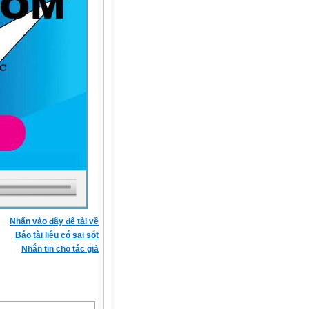
Nhấn vào đây để tải về
Báo tài liệu có sai sót
Nhắn tin cho tác giả