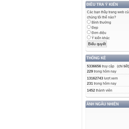
ĐIỀU TRA Ý KIẾN
Các bạn thầy trang web c
chúng tôi thế nào?
Bình thường
Đẹp
Đơn điệu
Ý kiến khác
THỐNG KÊ
5336656
truy cập (
chi tiết
229
trong hôm nay
13162743
lượt xem
231
trong hôm nay
1452
thành viên
ẢNH NGẪU NHIÊN