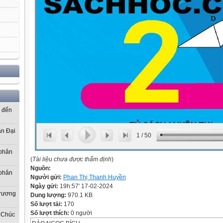
ơ đến
ần Đại
1
/
50
 phân
(
Tài liệu chưa được thẩm định
)
Nguồn:
 phân
Người gửi:
Phan Thị Thanh Huyền
Ngày gửi:
19h:57' 17-02-2024
Trương
Dung lượng:
970.1 KB
Số lượt tải:
170
Số lượt thích:
0 người
 Chúc