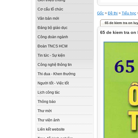
Giới thiệu chung
Cơ cấu tổ chức
Gốc
>
Đề thi
>
Tiểu học
Văn bản mới
65 de kiem tra on luy
Đảng bộ giáo dục
65 de kiem tra on 
Công đoàn ngành
Đoàn TNCS HCM
Tin tức - Sự kiện
Công nghệ thông tin
Thi đua - Khen thưởng
Người tốt - Việc tốt
Lịch công tác
Thông báo
Thư mời
Thư viện ảnh
Liên kết website