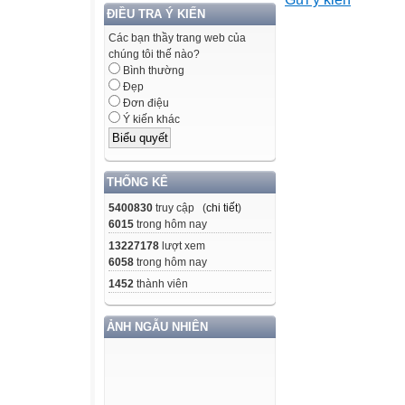
Môn: Toán – Lớp
ĐIỀU TRA Ý KIẾN
Thời gian : 40 p
Các bạn thầy trang web của
Phần I: Khoanh t
chúng tôi thế nào?
Câu 1: Số 47032
Bình thường
A. Bốn mươi bảy
Đẹp
Đơn điệu
B. Bốn mươi bảy 
Ý kiến khác
C. Bốn mươi bảy
D. Bốn mươi bảy
Câu 2: Trong c
THỐNG KÊ
A. Hàng trăm ngh
5400830
truy cập (
chi tiết
)
B. Hàng chục ng
6015
trong hôm nay
C. Hàng nghìn, 
13227178
lượt xem
D. Hàng trăm ngh
6058
trong hôm nay
Câu 3: Viết số t
1452
thành viên
a. 5 tạ 8kg =…..
A. 500
ẢNH NGẪU NHIÊN
B.580
C.508
D.518