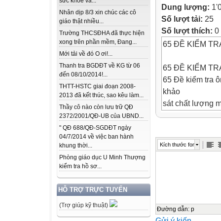
sức khỏe và...
Dung lượng:
1'
Nhân dịp 8/3 xin chúc các cô
Số lượt tải:
25
giáo thật nhiều...
Số lượt thích:
0
Trường THCSĐHA đã thực hiện
xong trên phần mềm, Đang...
65 ĐỀ KIỂM T
Mới tải về đó O ơi!...
Thanh tra BGDĐT về KG từ 06
65 ĐỀ KIỂM T
đến 08/10/2014!...
65 Đề kiểm tra ô
THTT-HSTC giai đoạn 2008-
khảo
2013 đã kết thúc, sao kêu làm...
sát chất lượng m
Thầy cô nào còn lưu trữ QĐ
bài tập, lý
2372/2001/QĐ-UB của UBND...
thuyết cơ bản và
" QĐ 688/QĐ-SGDĐT ngày
04/7/2014 về việc ban hành
kiến
Kích thước font
khung thời...
thức vừa tiếp cậ
Phòng giáo dục U Minh Thượng
kiến thức
kiểm tra hồ sơ...
môn Toán lớp 4 
HỖ TRỢ TRỰC TUYẾN
ĐỀ 1
(Trợ giúp kỹ thuật)
KIỂM TRA ĐỊNH 
Đường dẫn
:
p
Gửi ý kiến