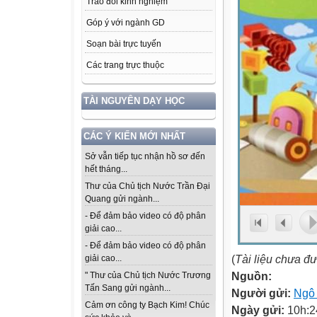
Trao đổi kinh nghiệm
Góp ý với ngành GD
Soạn bài trực tuyến
Các trang trực thuộc
TÀI NGUYÊN DẠY HỌC
CÁC Ý KIẾN MỚI NHẤT
Sở vẫn tiếp tục nhận hồ sơ đến
hết tháng...
Thư của Chủ tịch Nước Trần Đại
Quang gửi ngành...
- Để đảm bảo video có độ phân
giải cao...
- Để đảm bảo video có độ phân
(
Tài liệu chưa đ
giải cao...
Nguồn:
" Thư của Chủ tịch Nước Trương
Tấn Sang gửi ngành...
Người gửi:
Ngô 
Cảm ơn công ty Bạch Kim! Chúc
Ngày gửi:
10h:2