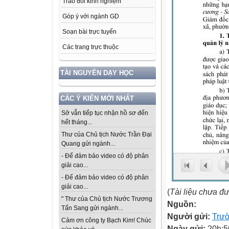
Trao đổi kinh nghiệm
Góp ý với ngành GD
Soạn bài trực tuyến
Các trang trực thuộc
TÀI NGUYÊN DẠY HỌC
CÁC Ý KIẾN MỚI NHẤT
Sở vẫn tiếp tục nhận hồ sơ đến
hết tháng...
Thư của Chủ tịch Nước Trần Đại
Quang gửi ngành...
- Để đảm bảo video có độ phân
giải cao...
- Để đảm bảo video có độ phân
giải cao...
(
Tài liệu chưa đ
" Thư của Chủ tịch Nước Trương
Nguồn:
Tấn Sang gửi ngành...
Người gửi:
Trư
Cảm ơn công ty Bạch Kim! Chúc
Ngày gửi:
20h:5