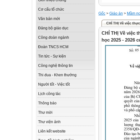
Giới thiệu chung
Cơ cấu tổ chức
Gốc
>
Giáo án
>
Mầm n
Văn bản mới
CHỈ THỊ Về việc thực
Đảng bộ giáo dục
CHỈ THỊ Về việc t
Công đoàn ngành
học 2025 - 2026 c
Đoàn TNCS HCM
Tin tức - Sự kiện
Công nghệ thông tin
Thi đua - Khen thưởng
Người tốt - Việc tốt
Lịch công tác
Thông báo
Thư mời
Thư viện ảnh
Liên kết website