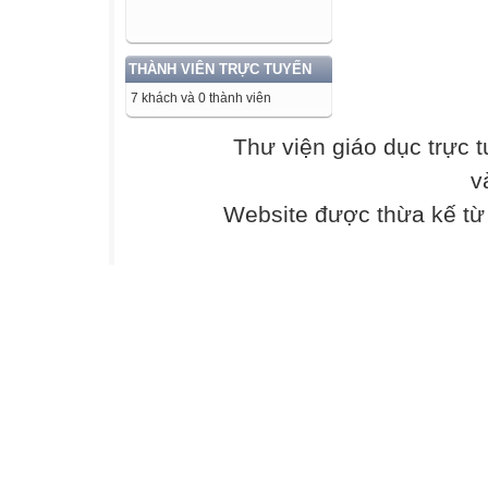
của ngành giáo 
khắc phục
THÀNH VIÊN TRỰC TUYẾN
những hạn chế, t
“Kỷ
7 khách và 0 thành viên
cương - Sáng tạo
Thư viện giáo dục trực 
yêu cầu
Giám đốc các sở
v
dân các
Website được thừa kế t
xã, phường, đặc 
sau:
1. Tiếp tục hoàn
quản lý nhà nước
a) Tham mưu thể
được giao tại Ng
và đào
tạo và các văn 
hiện chính
sách phát triển 