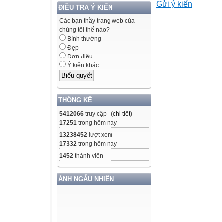
Gửi ý kiến
Đảng bộ các cấp 
ĐIỀU TRA Ý KIẾN
hội 5
Các bạn thầy trang web của
năm 2026 - 2030
chúng tôi thế nào?
Bình thường
Nghị quyết
Đẹp
của Bộ Chính trị
Đơn điệu
Nghị
Ý kiến khác
quyết của Quốc h
sinh
phổ thông, ngườ
THỐNG KÊ
quốc dân
5412066
truy cập (
chi tiết
)
17251
trong hôm nay
và phổ cập giáo 
13238452
lượt xem
Nhằm triển khai
17332
trong hôm nay
2025 của Thủ tư
1452
thành viên
đảm chất
lượng thực hiện
ẢNH NGẪU NHIÊN
2358/QĐ-BGDĐT 
và
Đào tạo ban hàn
- 2026