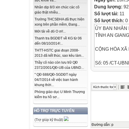
sức khỏe và...
Dung lượng:
92
Nhân dịp 8/3 xin chúc các cô
giáo thật nhiều...
Số lượt tải:
11
Trường THCSĐHA đã thực hiện
Số lượt thích:
0
xong trên phần mềm, Đang...
ỦY BAN NHÂN
Mới tải về đó O ơi!...
TỈNH AN GIAN
Thanh tra BGDĐT về KG từ 06
đến 08/10/2014!...
CỘNG HÒA XÃ 
THTT-HSTC giai đoạn 2008-
2013 đã kết thúc, sao kêu làm...
Số: 05 /CT-UB
Thầy cô nào còn lưu trữ QĐ
2372/2001/QĐ-UB của UBND...
" QĐ 688/QĐ-SGDĐT ngày
An Giang, ngày 
04/7/2014 về việc ban hành
khung thời...
Kích thước font
Độc lập - Tự do
Phòng giáo dục U Minh Thượng
kiểm tra hồ sơ...
CHỈ THỊ
Về việc thực hiệ
HỖ TRỢ TRỰC TUYẾN
của ngành giáo 
(Trợ giúp kỹ thuật)
Năm học 2025 - 
Đường dẫn
:
p