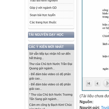
Trao đổi kinh nghiệm
Góp ý với ngành GD
Soạn bài trực tuyến
Các trang trực thuộc
TÀI NGUYÊN DẠY HỌC
CÁC Ý KIẾN MỚI NHẤT
Sở vẫn tiếp tục nhận hồ sơ đến
hết tháng...
Thư của Chủ tịch Nước Trần Đại
Quang gửi ngành...
- Để đảm bảo video có độ phân
giải cao...
- Để đảm bảo video có độ phân
giải cao...
" Thư của Chủ tịch Nước Trương
(
Tài liệu chưa đ
Tấn Sang gửi ngành...
Nguồn:
Cảm ơn công ty Bạch Kim! Chúc
Người gửi:
Trư