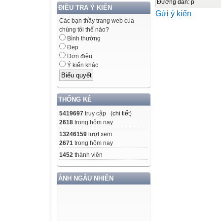
nam 2025
Đường dẫn
:
p
ĐIỀU TRA Ý KIẾN
Gửi ý kiến
Các bạn thầy trang web của
thong
chúng tôi thế nào?
Bình thường
Đẹp
KE HOACH
Đơn điệu
Ung dung cong n
Ý kiến khác
Giao due va Dao
Thue hien QuyS
THỐNG KÊ
due va Dao tao 
5419697
truy cập (
chi tiết
)
thong tin,
2618
trong hôm nay
chuyen doi so n
13246159
lượt xem
2671
trong hôm nay
Thue hien Ke h
1452
thành viên
ban nhan dan ti
01/4/2025
ẢNH NGẪU NHIÊN
cua Chinh phu s
Chinh phu
thuc hien Nghi 
dot