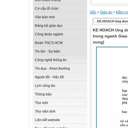
Giới thiệu chung
Cơ cấu tổ chức
Gốc
>
Giáo án
>
Mầm n
Văn bản mới
KE HOACH Ung dung 
Đảng bộ giáo dục
KE HOACH Ung dun
Công đoàn ngành
trong nganh Giao
sung)
Đoàn TNCS HCM
Tin tức - Sự kiện
Công nghệ thông tin
Thi đua - Khen thưởng
Người tốt - Việc tốt
Lịch công tác
Thông báo
Thư mời
Thư viện ảnh
Liên kết website