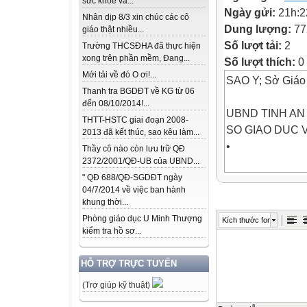
sức khỏe và...
Ngày gửi:
21h:2
Nhân dịp 8/3 xin chúc các cô
Dung lượng:
77
giáo thật nhiều...
Số lượt tải:
2
Trường THCSĐHA đã thực hiện
xong trên phần mềm, Đang...
Số lượt thích:
0
Mới tải về đó O ơi!...
SAO Y; Sở Giáo 
Thanh tra BGDĐT về KG từ 06
đến 08/10/2014!...
UBND TINH AN
THTT-HSTC giai đoạn 2008-
SO GIAO DUC 
2013 đã kết thúc, sao kêu làm...
•
Thầy cô nào còn lưu trữ QĐ
2372/2001/QĐ-UB của UBND...
♦
" QĐ 688/QĐ-SGDĐT ngày
04/7/2014 về việc ban hành
khung thời...
S6://r(jlto[-SGD
Phòng giáo dục U Minh Thượng
Kích thước font
kiểm tra hồ sơ...
CONG HOA XA 
Doc lap - Tu* do
HỖ TRỢ TRỰC TUYẾN
An Giang, ngay
(Trợ giúp kỹ thuật)