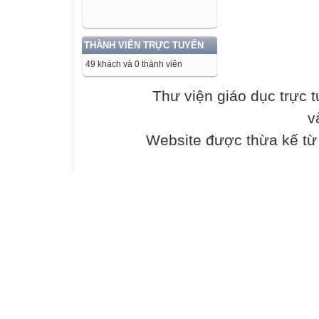
– Nghe “u... u…u
– Không, phải th
thế. – Thành nhí
THÀNH VIÊN TRỰC TUYẾN
mày như đang tậ
49 khách và 0 thành viên
– Đúng rồi, tớ ngh
– Còn tớ nghe th
Thư viện giáo dục trực 
thanh âm. Cứ th
v
gió chiều thổi t
mỗi đứa bay xa
Website được thừa kế t
nào cũng mê mải 
– Gió nói “đói, đ
xuống thật thấp.
Chúng tôi lùa tr
tiếng gió. Tối đó,
Bống kể cho bố m
nghe chúng tôi k
mà bố đã thích t
ngay xem gió nó
gì.