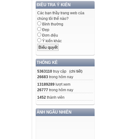
ĐIỀU TRA Ý KIẾN
THANH ÂM CỦA
Các bạn thầy trang web của
chúng tôi thế nào?
Chúng tôi đi chă
Bình thường
nên trâu ăn cỏ m
Đẹp
rồi mới lên đồi,
Đơn điệu
Ý kiến khác
làm cát, sỏi ánh 
suối là đồng cỏ r
qua tai chúng tô
THỐNG KÊ
Chiều về, đàn tr
5363110
truy cập (
chi tiết
)
những viên đá đ
26683
trong hôm nay
Bống nói:
13189289
lượt xem
– Ơ, em bịt tai l
26777
trong hôm nay
– Bịt tai thì ngh
1452
thành viên
– Bịt tai lại rồi
– Đúng rồi, tớ c
ẢNH NGẪU NHIÊN
nói, nó vừa lấy ta
mở ra như Bống ch