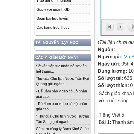
Trao đổi kinh nghiệm
Góp ý với ngành GD
Soạn bài trực tuyến
Các trang trực thuộc
(
Tài liệu chưa đ
TÀI NGUYÊN DẠY HỌC
Nguồn:
Người gửi:
Võ 
CÁC Ý KIẾN MỚI NHẤT
Ngày gửi:
05h:4
Sở vẫn tiếp tục nhận hồ sơ đến
Dung lượng:
10
hết tháng...
Số lượt tải:
636
Thư của Chủ tịch Nước Trần Đại
Quang gửi ngành...
Số lượt thích:
0
- Để đảm bảo video có độ phân
Sách giáo khoa K
giải cao...
với cuộc sống
- Để đảm bảo video có độ phân
giải cao...
Tiếng Việt 5
" Thư của Chủ tịch Nước Trương
Bài 1: Thanh âm
Tấn Sang gửi ngành...
Cảm ơn công ty Bạch Kim! Chúc