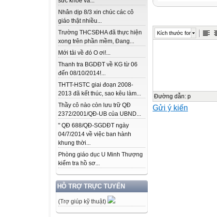
sức khỏe và...
Tiết 1 + 2 + 3
Nhân dịp 8/3 xin chúc các cô
Trang 8
giáo thật nhiều...
Trường THCSĐHA đã thực hiện
Kích thước font
Khởi động
xong trên phần mềm, Đang...
Mới tải về đó O ơi!...
Trao đổi với bạ
Thanh tra BGDĐT về KG từ 06
khi
đến 08/10/2014!...
chơi ngoài trời.
THTT-HSTC giai đoạn 2008-
2013 đã kết thúc, sao kêu làm...
Đường dẫn
:
p
Thầy cô nào còn lưu trữ QĐ
Gửi ý kiến
Các trò chơi và 
2372/2001/QĐ-UB của UBND...
- Bóng đá: thườn
" QĐ 688/QĐ-SGDĐT ngày
kể cả
04/7/2014 về việc ban hành
thủ môn.
khung thời...
- Thả diều: thư
Phòng giáo dục U Minh Thượng
kiểm tra hồ sơ...
thường
có nhiều màu sắc
HỖ TRỢ TRỰC TUYẾN
- Ngoài ra còn m
(Trợ giúp kỹ thuật)
Tiết 1: Đọc