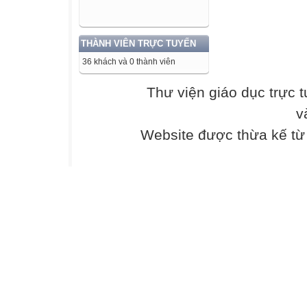
I. THÔNG TIN
1. Thông tin về 
-
THÀNH VIÊN TRỰC TUYẾN
36 khách và 0 thành viên
Tên sân chơi: Vi
Thư viện giáo dục trực 
-
v
Website được thừa kế t
Đơn vị tổ chức:
-
Kinh phí và giải
2. Mục đích
-
Đẩy mạnh ứng dụ