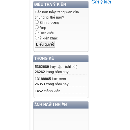
Gửi ý kiến
- UBND xã, phườ
ĐIỀU TRA Ý KIẾN
- Các cơ sở giá
Các bạn thầy trang web của
Căn cứ Công vă
chúng tôi thế nào?
dục
Bình thường
Đẹp
và Đào tạo (GDĐ
Đơn điệu
số
Ý kiến khác
4555/BGDĐT-GDP
hiện nhiệm
vụ giáo dục phổ
THỐNG KÊ
Căn cứ Công vă
5362689
truy cập (
chi tiết
)
FPT
26262
trong hôm nay
IS về việc phối 
13188865
lượt xem
26353
trong hôm nay
sinh phổ
1452
thành viên
thông năm học 
Sở GDĐT tỉnh An
ẢNH NGẪU NHIÊN
Chương
trình Violympic 
tỉnh, cụ
thể như sau: