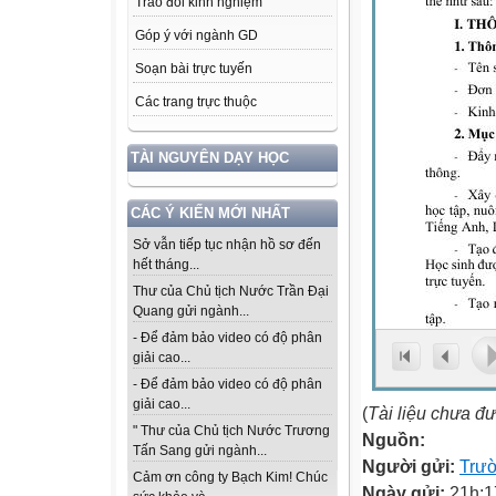
Trao đổi kinh nghiệm
Góp ý với ngành GD
Soạn bài trực tuyến
Các trang trực thuộc
TÀI NGUYÊN DẠY HỌC
CÁC Ý KIẾN MỚI NHẤT
Sở vẫn tiếp tục nhận hồ sơ đến
hết tháng...
Thư của Chủ tịch Nước Trần Đại
Quang gửi ngành...
- Để đảm bảo video có độ phân
giải cao...
- Để đảm bảo video có độ phân
giải cao...
(
Tài liệu chưa đ
" Thư của Chủ tịch Nước Trương
Nguồn:
Tấn Sang gửi ngành...
Người gửi:
Trư
Cảm ơn công ty Bạch Kim! Chúc
Ngày gửi:
21h:1