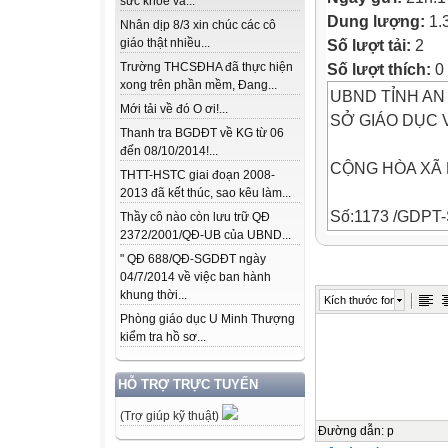
sức khỏe và...
Dung lượng:
1.
Nhân dịp 8/3 xin chúc các cô
Số lượt tải:
2
giáo thật nhiều...
Số lượt thích:
0
Trường THCSĐHA đã thực hiện
xong trên phần mềm, Đang...
UBND TỈNH AN
Mới tải về đó O ơi!...
SỞ GIÁO DỤC 
Thanh tra BGDĐT về KG từ 06
đến 08/10/2014!...
CỘNG HÒA XÃ 
THTT-HSTC giai đoạn 2008-
2013 đã kết thúc, sao kêu làm...
Số:1173 /GDP
Thầy cô nào còn lưu trữ QĐ
2372/2001/QĐ-UB của UBND...
V/v phối hợp tổ
" QĐ 688/QĐ-SGDĐT ngày
“Violympic” trên
04/7/2014 về việc ban hành
sinh phổ thông,
khung thời...
Kích thước font
Phòng giáo dục U Minh Thượng
An Giang, ngày
kiểm tra hồ sơ...
Độc lập - Tự do
HỖ TRỢ TRỰC TUYẾN
(Trợ giúp kỹ thuật)
Kính gửi:
Đường dẫn
:
p