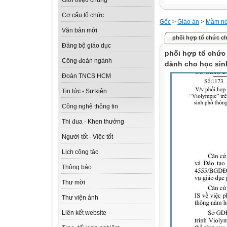
Giới thiệu chung
Cơ cấu tổ chức
Gốc
>
Giáo án
>
Mầm n
Văn bản mới
phối hợp tổ chức ch
Đảng bộ giáo dục
phối hợp tổ chức 
Công đoàn ngành
dành cho học sin
Đoàn TNCS HCM
Tin tức - Sự kiện
Công nghệ thông tin
Thi đua - Khen thưởng
Người tốt - Việc tốt
Lịch công tác
Thông báo
Thư mời
Thư viện ảnh
Liên kết website