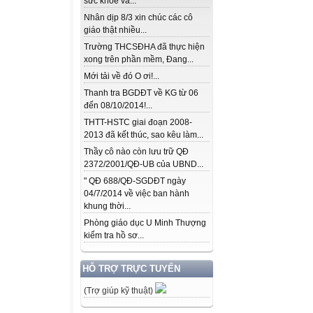
sức khỏe và...
Nhân dịp 8/3 xin chúc các cô
giáo thật nhiều...
Trường THCSĐHA đã thực hiện
xong trên phần mềm, Đang...
Mới tải về đó O ơi!...
Thanh tra BGDĐT về KG từ 06
đến 08/10/2014!...
THTT-HSTC giai đoạn 2008-
2013 đã kết thúc, sao kêu làm...
Thầy cô nào còn lưu trữ QĐ
2372/2001/QĐ-UB của UBND...
" QĐ 688/QĐ-SGDĐT ngày
04/7/2014 về việc ban hành
khung thời...
Phòng giáo dục U Minh Thượng
kiểm tra hồ sơ...
HỖ TRỢ TRỰC TUYẾN
(Trợ giúp kỹ thuật)