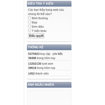
ĐIỀU TRA Ý KIẾN
Các bạn thầy trang web của
chúng tôi thế nào?
Bình thường
Đẹp
Đơn điệu
Ý kiến khác
THỐNG KÊ
5375923
truy cập (
chi tiết
)
39496
trong hôm nay
13202130
lượt xem
39618
trong hôm nay
1452
thành viên
ẢNH NGẪU NHIÊN