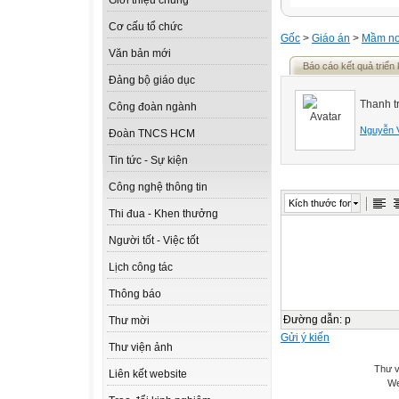
Giới thiệu chung
Cơ cấu tổ chức
Gốc
>
Giáo án
>
Mầm n
Văn bản mới
Báo cáo kết quả triển 
Đảng bộ giáo dục
Thanh t
Công đoàn ngành
Nguyễn 
Đoàn TNCS HCM
Tin tức - Sự kiện
Công nghệ thông tin
Kích thước font
Thi đua - Khen thưởng
Người tốt - Việc tốt
Lịch công tác
Thông báo
Đường dẫn
:
p
Thư mời
Gửi ý kiến
Thư viện ảnh
Thư v
Liên kết website
We