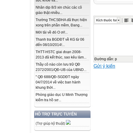
sức khỏe và...
Nhân dịp 8/3 xin chúc các cô
ÂM
giáo thật nhiều...
THANH
Trường THCSĐHA đã thực hiện
Kích thước font
xong trên phần mềm, Đang...
ĐÁP ÁN:
Mới tải về đó O ơi!...
Thanh tra BGDĐT về KG từ 06
Tiếng em bé kh
đến 08/10/2014!...
THTT-HSTC giai đoạn 2008-
2013 đã kết thúc, sao kêu làm...
ÂM
Đường dẫn
:
p
Thầy cô nào còn lưu trữ QĐ
Gửi ý kiến
THANH
2372/2001/QĐ-UB của UBND...
" QĐ 688/QĐ-SGDĐT ngày
ĐÁP ÁN:
04/7/2014 về việc ban hành
khung thời...
Tiếng xe cứu t
Phòng giáo dục U Minh Thượng
kiểm tra hồ sơ...
ÂM
HỖ TRỢ TRỰC TUYẾN
THANH
(Trợ giúp kỹ thuật)
ĐÁP ÁN: