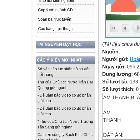
Trao đổi kinh nghiệm
Góp ý với ngành GD
Soạn bài trực tuyến
Các trang trực thuộc
(
Tài liệu chưa đ
TÀI NGUYÊN DẠY HỌC
Nguồn:
Người gửi:
Hoàn
CÁC Ý KIẾN MỚI NHẤT
Ngày gửi:
09h:2
Sở vẫn tiếp tục nhận hồ sơ đến
Dung lượng:
68
hết tháng...
Số lượt tải:
133
Thư của Chủ tịch Nước Trần Đại
Quang gửi ngành...
Số lượt thích:
0
- Để đảm bảo video có độ phân
ÂM THANH BÍ 
giải cao...
- Để đảm bảo video có độ phân
ÂM
giải cao...
THANH
" Thư của Chủ tịch Nước Trương
Tấn Sang gửi ngành...
ĐÁP ÁN:
Cảm ơn công ty Bạch Kim! Chúc