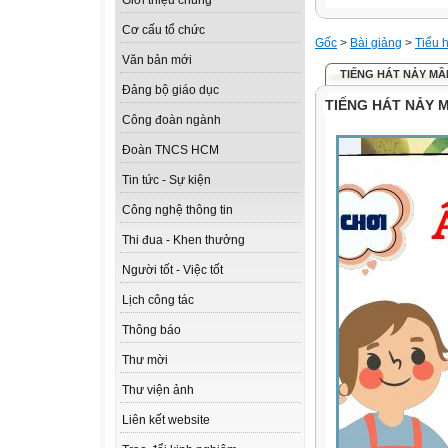
Giới thiệu chung
Cơ cấu tổ chức
Gốc
>
Bài giảng
>
Tiểu 
Văn bản mới
TIẾNG HÁT NẢY M
Đảng bộ giáo dục
TIẾNG HÁT NẢY 
Công đoàn ngành
Đoàn TNCS HCM
Tin tức - Sự kiện
Công nghệ thông tin
Thi đua - Khen thưởng
Người tốt - Việc tốt
Lịch công tác
Thông báo
Thư mời
Thư viện ảnh
Liên kết website