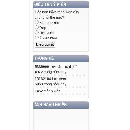
ĐIỀU TRA Ý KIẾN
Tiếng mưa rơi
Các bạn thầy trang web của
chúng tôi thế nào?
Bình thường
ÂM
Đẹp
THANH
Đơn điệu
Ý kiến khác
ĐÁP ÁN:
THỐNG KÊ
Tiếng trống trư
5336099
truy cập (
chi tiết
)
4972
trong hôm nay
Thứ Hai, ngày 2
13162184
lượt xem
Tiếng Việt
5059
trong hôm nay
1452
thành viên
TIẾNG HÁT NẢ
ẢNH NGẪU NHIÊN
Mắt sáng, nhìn 
Lớp mươi nụ mô
Đôi tay cô cụp 