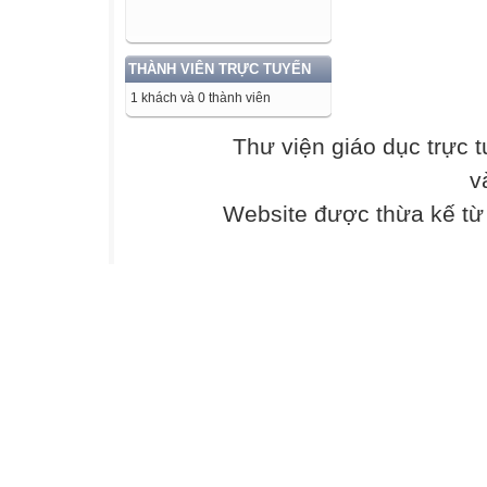
Báo tưng bừng 
Tiếng cuộc đời 
THÀNH VIÊN TRỰC TUYẾN
Con tàu biển bu
1 khách và 0 thành viên
Ngôi sao mọc rừ
Vỏ ngựa ran vác
Thư viện giáo dục trực 
v
Cánh sẻ vụt qua
Hót nắng vàng á
Website được thừa kế t
Các bé vẫn lặn
Nhìn theo cô mấ
Bao nghĩ suy vất
Trong mắt người
Để từng âm có n
Bật lên từ môi e
Sau ngón tay cô
Là tiếng hạt nả