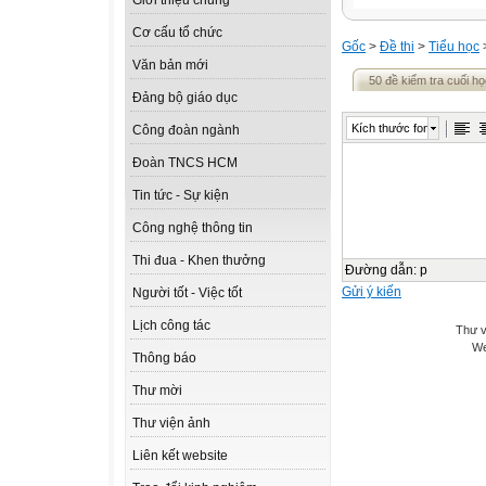
Giới thiệu chung
Cơ cấu tổ chức
Gốc
>
Đề thi
>
Tiểu học
Văn bản mới
50 đề kiểm tra cuối học
Đảng bộ giáo dục
Kích thước font
Công đoàn ngành
Đoàn TNCS HCM
Tin tức - Sự kiện
Công nghệ thông tin
Thi đua - Khen thưởng
Đường dẫn
:
p
Gửi ý kiến
Người tốt - Việc tốt
Lịch công tác
Thư v
We
Thông báo
Thư mời
Thư viện ảnh
Liên kết website