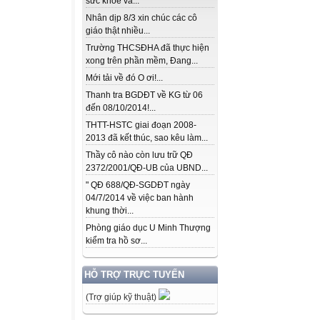
sức khỏe và...
Nhân dịp 8/3 xin chúc các cô
giáo thật nhiều...
Trường THCSĐHA đã thực hiện
xong trên phần mềm, Đang...
Mới tải về đó O ơi!...
Thanh tra BGDĐT về KG từ 06
đến 08/10/2014!...
THTT-HSTC giai đoạn 2008-
2013 đã kết thúc, sao kêu làm...
Thầy cô nào còn lưu trữ QĐ
2372/2001/QĐ-UB của UBND...
" QĐ 688/QĐ-SGDĐT ngày
04/7/2014 về việc ban hành
khung thời...
Phòng giáo dục U Minh Thượng
kiểm tra hồ sơ...
HỖ TRỢ TRỰC TUYẾN
(Trợ giúp kỹ thuật)