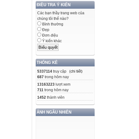
ĐIỀU TRA Ý KIẾN
Các bạn thầy trang web của
chúng tôi thế nào?
Bình thường
Đẹp
Đơn điệu
Ý kiến khác
THỐNG KÊ
5337114
truy cập (
chi tiết
)
687
trong hôm nay
13163223
lượt xem
711
trong hôm nay
1452
thành viên
ẢNH NGẪU NHIÊN