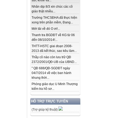
sức khỏe và...
Nhân dịp 8/3 xin chúc các cô
giáo thật nhiều...
Trường THCSĐHA đã thực hiện
xong trên phần mềm, Đang...
Mới tải về đó O ơi!...
Thanh tra BGDĐT về KG từ 06
đến 08/10/2014!...
THTT-HSTC giai đoạn 2008-
2013 đã kết thúc, sao kêu làm...
Thầy cô nào còn lưu trữ QĐ
2372/2001/QĐ-UB của UBND...
" QĐ 688/QĐ-SGDĐT ngày
04/7/2014 về việc ban hành
khung thời...
Phòng giáo dục U Minh Thượng
kiểm tra hồ sơ...
HỖ TRỢ TRỰC TUYẾN
(Trợ giúp kỹ thuật)