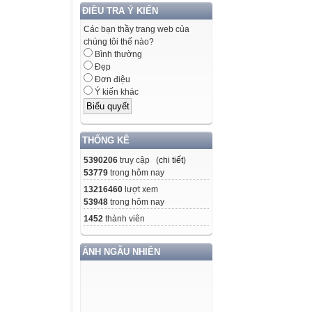
ĐIỀU TRA Ý KIẾN
Các bạn thầy trang web của
chúng tôi thế nào?
Bình thường
Đẹp
Đơn điệu
Ý kiến khác
THỐNG KÊ
5390206
truy cập (
chi tiết
)
53779
trong hôm nay
13216460
lượt xem
53948
trong hôm nay
1452
thành viên
ẢNH NGẪU NHIÊN