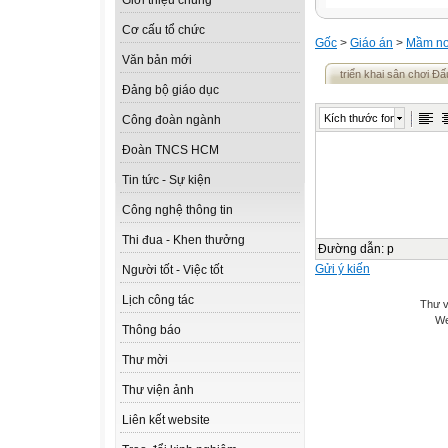
Giới thiệu chung
Cơ cấu tổ chức
Gốc
>
Giáo án
>
Mầm n
Văn bản mới
triển khai sân chơi Đấ
Đảng bộ giáo dục
Kích thước font
Công đoàn ngành
Đoàn TNCS HCM
Tin tức - Sự kiện
Công nghệ thông tin
Thi đua - Khen thưởng
Đường dẫn
:
p
Gửi ý kiến
Người tốt - Việc tốt
Lịch công tác
Thư v
We
Thông báo
Thư mời
Thư viện ảnh
Liên kết website