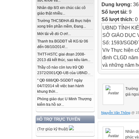
sức khỏe và...
Dung lượng:
36
Nhân dịp 8/3 xin chúc các cô
Số lượt tải:
9
giáo thật nhiều...
Số lượt thích:
0
Trường THCSĐHA đã thực hiện
xong trên phần mềm, Đang...
UBND TỈNH KI
Mới tải về đó O ơi!...
SỞ GIÁO DỤC VÀ
Thanh tra BGDĐT về KG từ 06
Số: 1593/SGDĐT
đến 08/10/2014!...
V/v Thực hiện c
THTT-HSTC giai đoạn 2008-
định CLGD năm 
2013 đã kết thúc, sao kêu làm...
và những năm họ
Thầy cô nào còn lưu trữ QĐ
phần mềm kiểm
2372/2001/QĐ-UB của UBND...
" QĐ 688/QĐ-SGDĐT ngày
04/7/2014 về việc ban hành
Kính gửi:
Trường 
khung thời...
- Hiệu trưởng c
giá ngoà
Phòng giáo dục U Minh Thượng
- Giám đốc Trung
kiểm tra hồ sơ...
- Trưởng phòng 
Nguyễn Văn Thông
@ 15h
HỖ TRỢ TRỰC TUYẾN
Thực hiện Chỉ 
(Trợ giúp kỹ thuật)
nhiệm vụ trọng 
Nhân dịp
phúc và