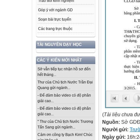
Trao đổi kinh nghiệm
Góp ý với ngành GD
Soạn bài trực tuyến
Các trang trực thuộc
TÀI NGUYÊN DẠY HỌC
CÁC Ý KIẾN MỚI NHẤT
Sở vẫn tiếp tục nhận hồ sơ đến
hết tháng...
Thư của Chủ tịch Nước Trần Đại
Quang gửi ngành...
- Để đảm bảo video có độ phân
giải cao...
- Để đảm bảo video có độ phân
(
Tài liệu chưa đ
giải cao...
Nguồn:
Sở GDĐ
" Thư của Chủ tịch Nước Trương
Tấn Sang gửi ngành...
Người gửi:
Trư
Cảm ơn công ty Bạch Kim! Chúc
Ngày gửi:
16h:2