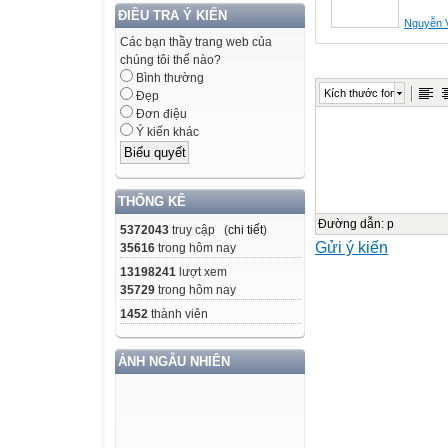
thường xuyên và
ĐIỀU TRA Ý KIẾN
Thực hiện Công
Nguyễn 
Các bạn thầy trang web của
Bộ GDĐT về việc
chúng tôi thế nào?
CLGD năm học 
Bình thường
Kích thước font
Thực hiện Côn
Đẹp
Đơn điệu
của Sở GDĐT về 
Ý kiến khác
định CLGD năm 
Sở GDĐT Kiên G
bằng phần mềm 
THỐNG KÊ
I. Tiến hành thực
Đường dẫn
:
p
5372043
truy cập (
chi tiết
)
- Các trường c
Gửi ý kiến
35616
trong hôm nay
TH&THCS&THPT) l
13198241
lượt xem
và chuyển giao c
35729
trong hôm nay
trường để sử dụ
1452
thành viên
- Tất cả các t
phần mềm điều 
ẢNH NGẪU NHIÊN
mềm cập nhật mớ
- Tiến hành cập 
trình thực hiện 