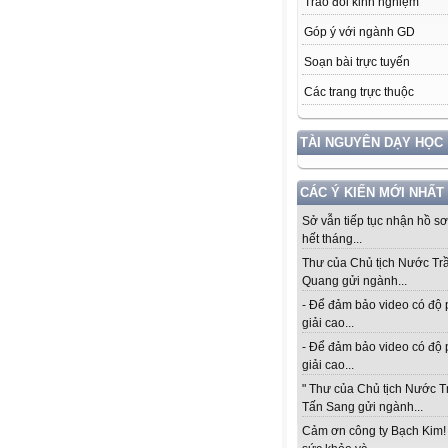
Trao đổi kinh nghiệm
Góp ý với ngành GD
Soạn bài trực tuyến
Các trang trực thuộc
TÀI NGUYÊN DẠY HỌC
CÁC Ý KIẾN MỚI NHẤT
Sở vẫn tiếp tục nhận hồ s
hết tháng...
Thư của Chủ tịch Nước Tr
Quang gửi ngành...
- Để đảm bảo video có độ
giải cao...
- Để đảm bảo video có độ
giải cao...
" Thư của Chủ tịch Nước 
Tấn Sang gửi ngành...
Cảm ơn công ty Bạch Kim!