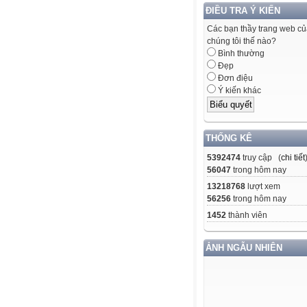
ĐIỀU TRA Ý KIẾN
Các bạn thầy trang web c
chúng tôi thế nào?
Bình thường
Đẹp
Đơn điệu
Ý kiến khác
THỐNG KÊ
5392474
truy cập (
chi tiết
56047
trong hôm nay
13218768
lượt xem
56256
trong hôm nay
1452
thành viên
ẢNH NGẪU NHIÊN