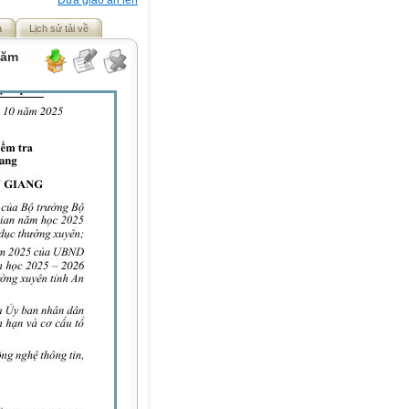
Đưa giáo án lên
ả
Lịch sử tải về
năm