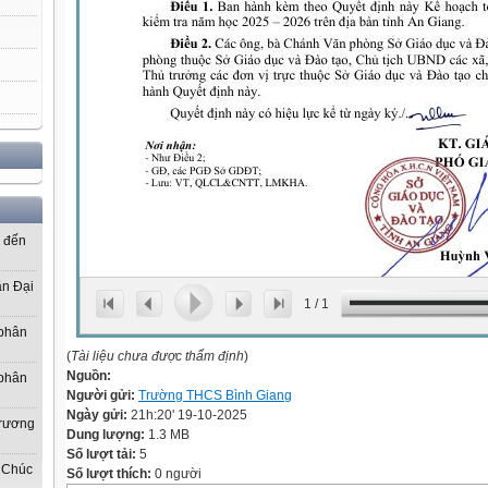
ơ đến
ần Đại
1
/
1
 phân
(
Tài liệu chưa được thẩm định
)
Nguồn:
 phân
Người gửi:
Trường THCS Bình Giang
Ngày gửi:
21h:20' 19-10-2025
Trương
Dung lượng:
1.3 MB
Số lượt tải:
5
 Chúc
Số lượt thích:
0 người