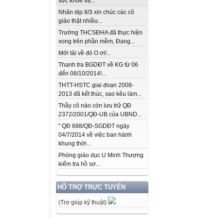
sức khỏe và...
Nhân dịp 8/3 xin chúc các cô
giáo thật nhiều...
Trường THCSĐHA đã thực hiện
xong trên phần mềm, Đang...
Mới tải về đó O ơi!...
Thanh tra BGDĐT về KG từ 06
đến 08/10/2014!...
THTT-HSTC giai đoạn 2008-
2013 đã kết thúc, sao kêu làm...
Thầy cô nào còn lưu trữ QĐ
2372/2001/QĐ-UB của UBND...
" QĐ 688/QĐ-SGDĐT ngày
04/7/2014 về việc ban hành
khung thời...
Phòng giáo dục U Minh Thượng
kiểm tra hồ sơ...
HỖ TRỢ TRỰC TUYẾN
(Trợ giúp kỹ thuật)