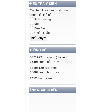
ĐIỀU TRA Ý KIẾN
Các bạn thầy trang web của
chúng tôi thế nào?
Bình thường
Đẹp
Đơn điệu
Ý kiến khác
THỐNG KÊ
5371922
truy cập (
chi tiết
)
35495
trong hôm nay
13198120
lượt xem
35608
trong hôm nay
1452
thành viên
ẢNH NGẪU NHIÊN