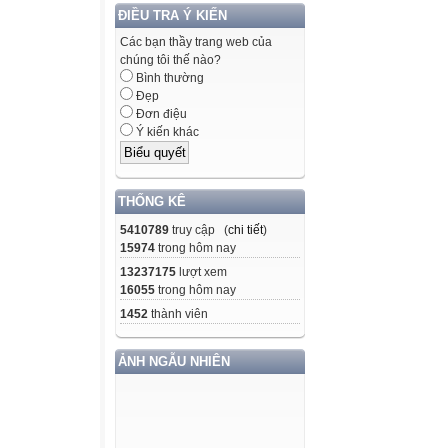
ĐIỀU TRA Ý KIẾN
Các bạn thầy trang web của
chúng tôi thế nào?
Bình thường
Đẹp
Đơn điệu
Ý kiến khác
THỐNG KÊ
5410789
truy cập (
chi tiết
)
15974
trong hôm nay
13237175
lượt xem
16055
trong hôm nay
1452
thành viên
ẢNH NGẪU NHIÊN