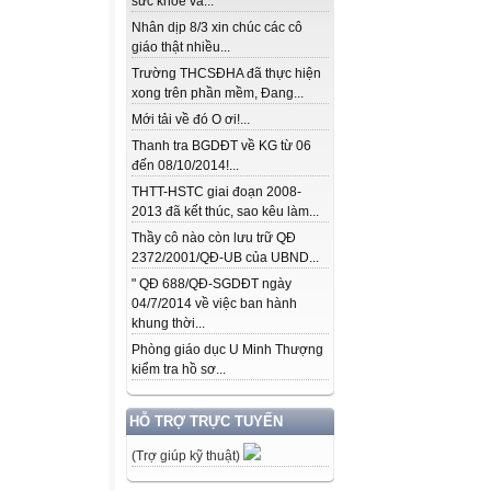
sức khỏe và...
Nhân dịp 8/3 xin chúc các cô
giáo thật nhiều...
Trường THCSĐHA đã thực hiện
xong trên phần mềm, Đang...
Mới tải về đó O ơi!...
Thanh tra BGDĐT về KG từ 06
đến 08/10/2014!...
THTT-HSTC giai đoạn 2008-
2013 đã kết thúc, sao kêu làm...
Thầy cô nào còn lưu trữ QĐ
2372/2001/QĐ-UB của UBND...
" QĐ 688/QĐ-SGDĐT ngày
04/7/2014 về việc ban hành
khung thời...
Phòng giáo dục U Minh Thượng
kiểm tra hồ sơ...
HỖ TRỢ TRỰC TUYẾN
(Trợ giúp kỹ thuật)