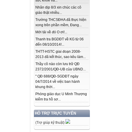
sức khỏe và...
Nhân dịp 8/3 xin chúc các cô
giáo thật nhiều...
Trường THCSĐHA đã thực hiện
xong trên phần mềm, Đang...
Mới tải về đó O ơi!...
Thanh tra BGDĐT về KG từ 06
đến 08/10/2014!...
THTT-HSTC giai đoạn 2008-
2013 đã kết thúc, sao kêu làm...
Thầy cô nào còn lưu trữ QĐ
2372/2001/QĐ-UB của UBND...
" QĐ 688/QĐ-SGDĐT ngày
04/7/2014 về việc ban hành
khung thời...
Phòng giáo dục U Minh Thượng
kiểm tra hồ sơ...
HỖ TRỢ TRỰC TUYẾN
(Trợ giúp kỹ thuật)