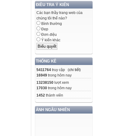
ĐIỀU TRA Ý KIẾN
Các bạn thầy trang web của
chúng tôi thế nào?
Bình thường
Đẹp
Đơn điệu
Ý kiến khác
THỐNG KÊ
5411764
truy cập (
chi tiết
)
16949
trong hôm nay
13238150
lượt xem
17030
trong hôm nay
1452
thành viên
ẢNH NGẪU NHIÊN