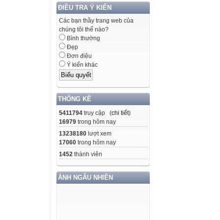
ĐIỀU TRA Ý KIẾN
Các bạn thầy trang web của
chúng tôi thế nào?
Bình thường
Đẹp
Đơn điệu
Ý kiến khác
THỐNG KÊ
5411794
truy cập (
chi tiết
)
16979
trong hôm nay
13238180
lượt xem
17060
trong hôm nay
1452
thành viên
ẢNH NGẪU NHIÊN