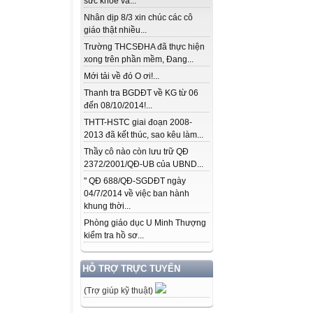
sức khỏe và...
Nhân dịp 8/3 xin chúc các cô
giáo thật nhiều...
Trường THCSĐHA đã thực hiện
xong trên phần mềm, Đang...
Mới tải về đó O ơi!...
Thanh tra BGDĐT về KG từ 06
đến 08/10/2014!...
THTT-HSTC giai đoạn 2008-
2013 đã kết thúc, sao kêu làm...
Thầy cô nào còn lưu trữ QĐ
2372/2001/QĐ-UB của UBND...
" QĐ 688/QĐ-SGDĐT ngày
04/7/2014 về việc ban hành
khung thời...
Phòng giáo dục U Minh Thượng
kiểm tra hồ sơ...
HỖ TRỢ TRỰC TUYẾN
(Trợ giúp kỹ thuật)