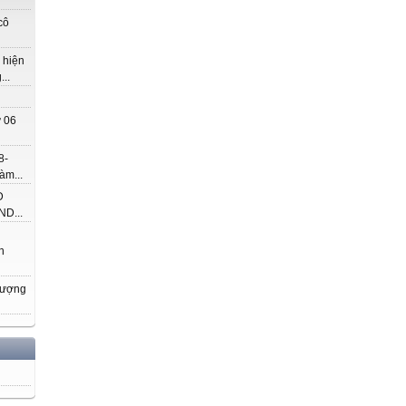
cô
 hiện
..
 06
8-
àm...
Đ
D...
h
hượng