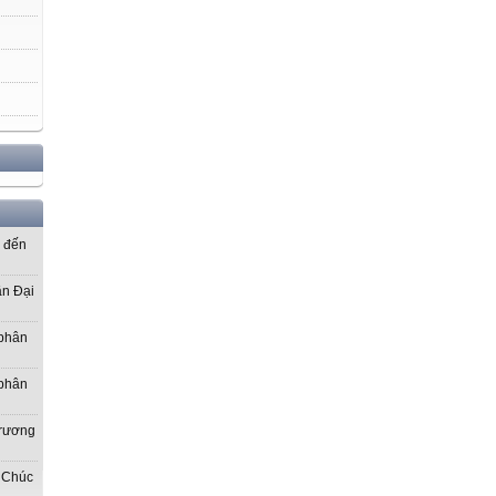
ơ đến
ần Đại
 phân
 phân
Trương
 Chúc