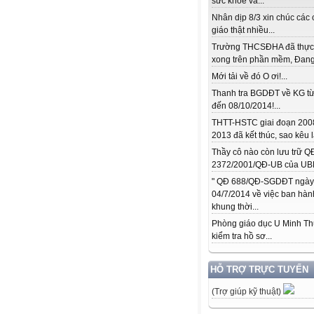
sức khỏe và...
Nhân dịp 8/3 xin chúc các 
giáo thật nhiều...
Trường THCSĐHA đã thực
xong trên phần mềm, Đang.
Mới tải về đó O ơi!...
Thanh tra BGDĐT về KG từ
đến 08/10/2014!...
THTT-HSTC giai đoạn 200
2013 đã kết thúc, sao kêu l
Thầy cô nào còn lưu trữ Q
2372/2001/QĐ-UB của UBN
" QĐ 688/QĐ-SGDĐT ngày
04/7/2014 về việc ban hàn
khung thời...
Phòng giáo dục U Minh T
kiểm tra hồ sơ...
HỖ TRỢ TRỰC TUYẾN
(Trợ giúp kỹ thuật)