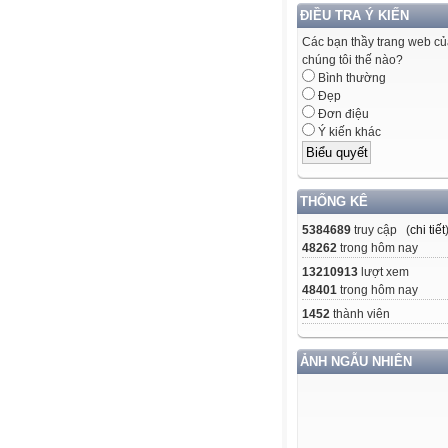
ĐIỀU TRA Ý KIẾN
Các bạn thầy trang web c
chúng tôi thế nào?
Bình thường
Đẹp
Đơn điệu
Ý kiến khác
THỐNG KÊ
5384689
truy cập (
chi tiết
48262
trong hôm nay
13210913
lượt xem
48401
trong hôm nay
1452
thành viên
ẢNH NGẪU NHIÊN