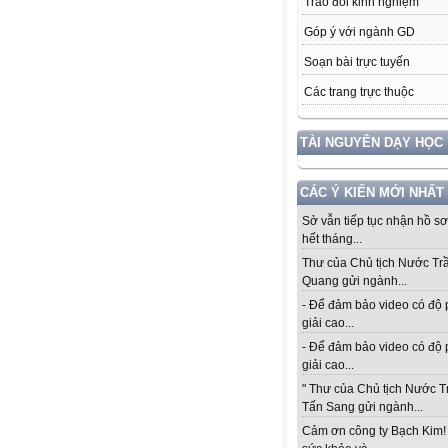
Trao đổi kinh nghiệm
Góp ý với ngành GD
Soạn bài trực tuyến
Các trang trực thuộc
TÀI NGUYÊN DẠY HỌC
CÁC Ý KIẾN MỚI NHẤT
Sở vẫn tiếp tục nhận hồ s
hết tháng...
Thư của Chủ tịch Nước Tr
Quang gửi ngành...
- Để đảm bảo video có độ
giải cao...
- Để đảm bảo video có độ
giải cao...
" Thư của Chủ tịch Nước 
Tấn Sang gửi ngành...
Cảm ơn công ty Bạch Kim!