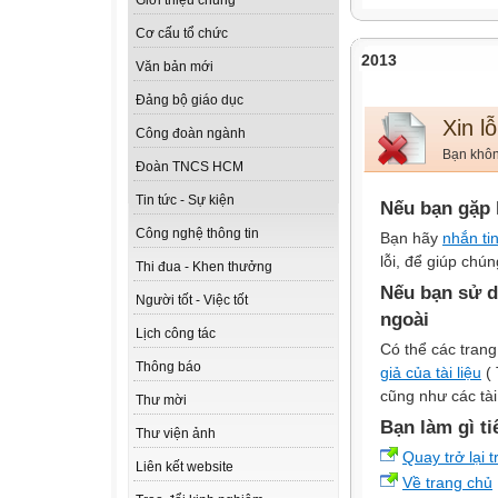
Giới thiệu chung
Cơ cấu tổ chức
2013
Văn bản mới
Đảng bộ giáo dục
Xin lỗ
Công đoàn ngành
Bạn không
Đoàn TNCS HCM
Tin tức - Sự kiện
Nếu bạn gặp 
Công nghệ thông tin
Bạn hãy
nhắn ti
lỗi, để giúp chún
Thi đua - Khen thưởng
Nếu bạn sử d
Người tốt - Việc tốt
ngoài
Lịch công tác
Có thể các trang
Thông báo
giả của tài liệu
( 
cũng như các tài
Thư mời
Bạn làm gì ti
Thư viện ảnh
Quay trở lại 
Liên kết website
Về trang chủ