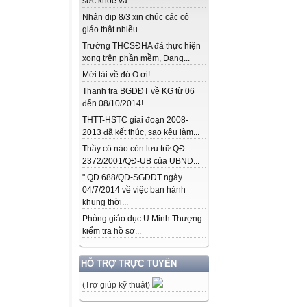
sức khỏe và...
Nhân dịp 8/3 xin chúc các cô
giáo thật nhiều...
Trường THCSĐHA đã thực hiện
xong trên phần mềm, Đang...
Mới tải về đó O ơi!...
Thanh tra BGDĐT về KG từ 06
đến 08/10/2014!...
THTT-HSTC giai đoạn 2008-
2013 đã kết thúc, sao kêu làm...
Thầy cô nào còn lưu trữ QĐ
2372/2001/QĐ-UB của UBND...
" QĐ 688/QĐ-SGDĐT ngày
04/7/2014 về việc ban hành
khung thời...
Phòng giáo dục U Minh Thượng
kiểm tra hồ sơ...
HỖ TRỢ TRỰC TUYẾN
(Trợ giúp kỹ thuật)