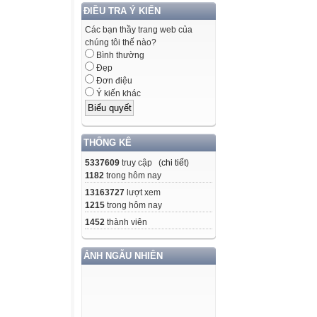
ĐIỀU TRA Ý KIẾN
Các bạn thầy trang web của
chúng tôi thế nào?
Bình thường
Đẹp
Đơn điệu
Ý kiến khác
THỐNG KÊ
5337609
truy cập (
chi tiết
)
1182
trong hôm nay
13163727
lượt xem
1215
trong hôm nay
1452
thành viên
ẢNH NGẪU NHIÊN