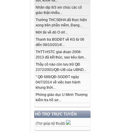
sức khỏe và...
Nhân dịp 8/3 xin chúc các cô
giáo thật nhiều...
Trường THCSĐHA đã thực hiện
xong trên phần mềm, Đang...
Mới tải về đó O ơi!...
Thanh tra BGDĐT về KG từ 06
đến 08/10/2014!...
THTT-HSTC giai đoạn 2008-
2013 đã kết thúc, sao kêu làm...
Thầy cô nào còn lưu trữ QĐ
2372/2001/QĐ-UB của UBND...
" QĐ 688/QĐ-SGDĐT ngày
04/7/2014 về việc ban hành
khung thời...
Phòng giáo dục U Minh Thượng
kiểm tra hồ sơ...
HỖ TRỢ TRỰC TUYẾN
(Trợ giúp kỹ thuật)