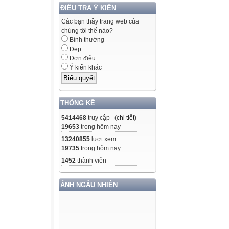
ĐIỀU TRA Ý KIẾN
Các bạn thầy trang web của
chúng tôi thế nào?
Bình thường
Đẹp
Đơn điệu
Ý kiến khác
THỐNG KÊ
5414468
truy cập (
chi tiết
)
19653
trong hôm nay
13240855
lượt xem
19735
trong hôm nay
1452
thành viên
ẢNH NGẪU NHIÊN