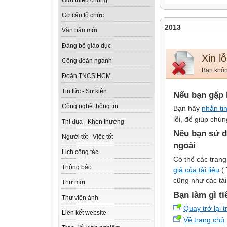
Giới thiệu chung
Cơ cấu tổ chức
2013
Văn bản mới
Đảng bộ giáo dục
Xin lỗ
Công đoàn ngành
Bạn không
Đoàn TNCS HCM
Tin tức - Sự kiện
Nếu bạn gặp 
Công nghệ thông tin
Bạn hãy
nhắn ti
lỗi, để giúp chún
Thi đua - Khen thưởng
Nếu bạn sử d
Người tốt - Việc tốt
ngoài
Lịch công tác
Có thể các trang
Thông báo
giả của tài liệu
( 
cũng như các tài
Thư mời
Bạn làm gì ti
Thư viện ảnh
Quay trở lại 
Liên kết website
Về trang chủ