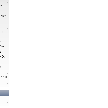
cô
 hiện
..
 06
8-
àm...
Đ
D...
h
hượng