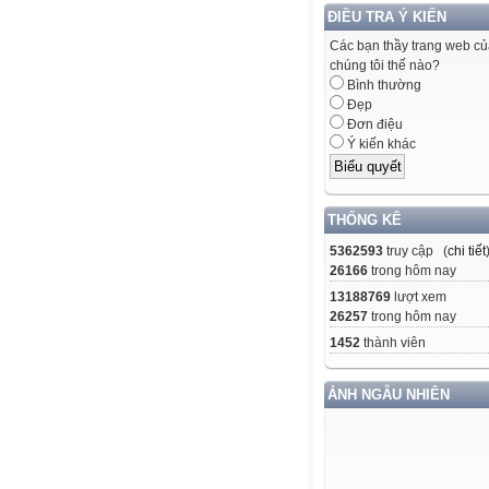
ĐIỀU TRA Ý KIẾN
Các bạn thầy trang web c
chúng tôi thế nào?
Bình thường
Đẹp
Đơn điệu
Ý kiến khác
THỐNG KÊ
5362593
truy cập (
chi tiết
26166
trong hôm nay
13188769
lượt xem
26257
trong hôm nay
1452
thành viên
ẢNH NGẪU NHIÊN