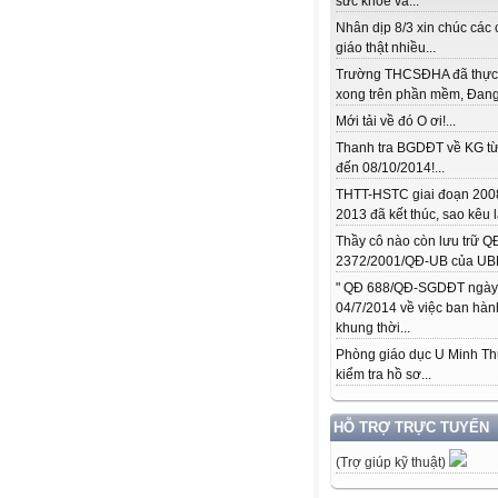
sức khỏe và...
Nhân dịp 8/3 xin chúc các 
giáo thật nhiều...
Trường THCSĐHA đã thực
xong trên phần mềm, Đang.
Mới tải về đó O ơi!...
Thanh tra BGDĐT về KG từ
đến 08/10/2014!...
THTT-HSTC giai đoạn 200
2013 đã kết thúc, sao kêu l
Thầy cô nào còn lưu trữ Q
2372/2001/QĐ-UB của UBN
" QĐ 688/QĐ-SGDĐT ngày
04/7/2014 về việc ban hàn
khung thời...
Phòng giáo dục U Minh T
kiểm tra hồ sơ...
HỖ TRỢ TRỰC TUYẾN
(Trợ giúp kỹ thuật)