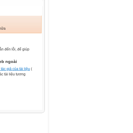
 nữa
ẫn đến lỗi, để giúp
eb ngoài
tác giả của tài liệu
(
c tài liệu tương