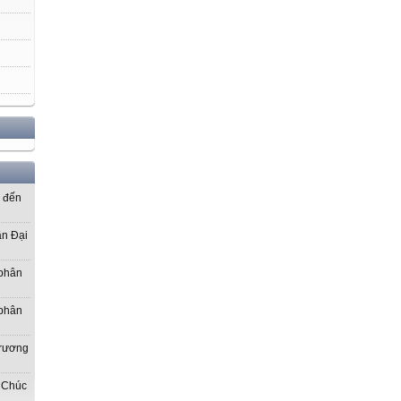
ơ đến
ần Đại
 phân
 phân
Trương
 Chúc