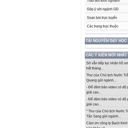
Trao đổi kinh nghiệm
Góp ý với ngành GD
Soạn bài trực tuyến
Các trang trực thuộc
TÀI NGUYÊN DẠY HỌC
CÁC Ý KIẾN MỚI NHẤT
Sở vẫn tiếp tục nhận hồ s
hết tháng...
Thư của Chủ tịch Nước Tr
Quang gửi ngành...
- Để đảm bảo video có độ
giải cao...
- Để đảm bảo video có độ
giải cao...
" Thư của Chủ tịch Nước 
Tấn Sang gửi ngành...
Cảm ơn công ty Bạch Kim!