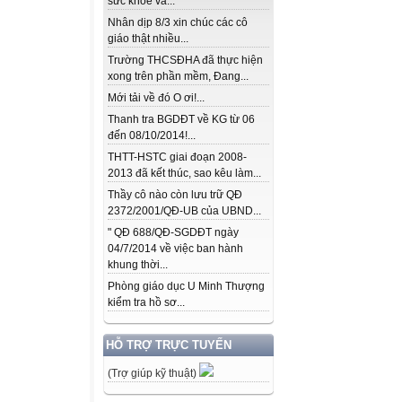
sức khỏe và...
Nhân dịp 8/3 xin chúc các cô
giáo thật nhiều...
Trường THCSĐHA đã thực hiện
xong trên phần mềm, Đang...
Mới tải về đó O ơi!...
Thanh tra BGDĐT về KG từ 06
đến 08/10/2014!...
THTT-HSTC giai đoạn 2008-
2013 đã kết thúc, sao kêu làm...
Thầy cô nào còn lưu trữ QĐ
2372/2001/QĐ-UB của UBND...
" QĐ 688/QĐ-SGDĐT ngày
04/7/2014 về việc ban hành
khung thời...
Phòng giáo dục U Minh Thượng
kiểm tra hồ sơ...
HỖ TRỢ TRỰC TUYẾN
(Trợ giúp kỹ thuật)