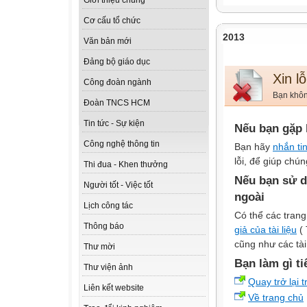
Giới thiệu chung
Cơ cấu tổ chức
2013
Văn bản mới
Đảng bộ giáo dục
Xin lỗ
Công đoàn ngành
Bạn không
Đoàn TNCS HCM
Tin tức - Sự kiện
Nếu bạn gặp 
Công nghệ thông tin
Bạn hãy
nhắn ti
lỗi, để giúp chún
Thi đua - Khen thưởng
Nếu bạn sử d
Người tốt - Việc tốt
ngoài
Lịch công tác
Có thể các trang
Thông báo
giả của tài liệu
( 
cũng như các tài
Thư mời
Bạn làm gì ti
Thư viện ảnh
Quay trở lại 
Liên kết website
Về trang chủ