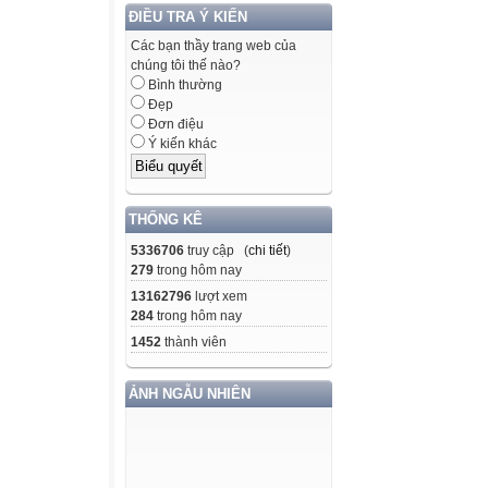
ĐIỀU TRA Ý KIẾN
Các bạn thầy trang web của
chúng tôi thế nào?
Bình thường
Đẹp
Đơn điệu
Ý kiến khác
THỐNG KÊ
5336706
truy cập (
chi tiết
)
279
trong hôm nay
13162796
lượt xem
284
trong hôm nay
1452
thành viên
ẢNH NGẪU NHIÊN