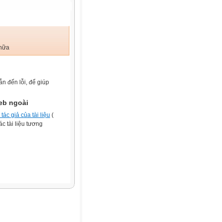
 nữa
ẫn đến lỗi, để giúp
eb ngoài
tác giả của tài liệu
(
c tài liệu tương