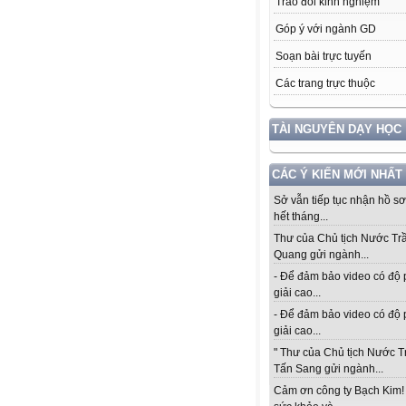
Trao đổi kinh nghiệm
Góp ý với ngành GD
Soạn bài trực tuyến
Các trang trực thuộc
TÀI NGUYÊN DẠY HỌC
CÁC Ý KIẾN MỚI NHẤT
Sở vẫn tiếp tục nhận hồ s
hết tháng...
Thư của Chủ tịch Nước Tr
Quang gửi ngành...
- Để đảm bảo video có độ
giải cao...
- Để đảm bảo video có độ
giải cao...
" Thư của Chủ tịch Nước 
Tấn Sang gửi ngành...
Cảm ơn công ty Bạch Kim!