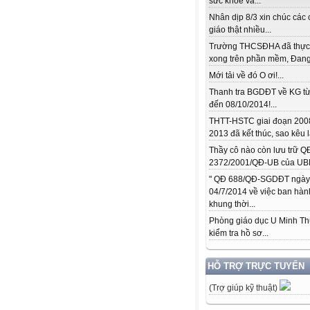
sức khỏe và...
Nhân dịp 8/3 xin chúc các 
giáo thật nhiều...
Trường THCSĐHA đã thực
xong trên phần mềm, Đang.
Mới tải về đó O ơi!...
Thanh tra BGDĐT về KG từ
đến 08/10/2014!...
THTT-HSTC giai đoạn 200
2013 đã kết thúc, sao kêu l
Thầy cô nào còn lưu trữ Q
2372/2001/QĐ-UB của UBN
" QĐ 688/QĐ-SGDĐT ngày
04/7/2014 về việc ban hàn
khung thời...
Phòng giáo dục U Minh T
kiểm tra hồ sơ...
HỖ TRỢ TRỰC TUYẾN
(Trợ giúp kỹ thuật)