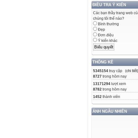
ĐIỀU TRA Ý KIẾN
Các bạn thầy trang web c
chúng tôi thế nào?
Bình thường
Đẹp
Đơn điệu
Ý kiến khác
THỐNG KÊ
5345154
truy cập (
chi tiết
8727
trong hôm nay
13171294
lượt xem
8782
trong hôm nay
1452
thành viên
ẢNH NGẪU NHIÊN