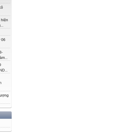
cô
 hiện
..
 06
8-
àm...
Đ
D...
h
hượng