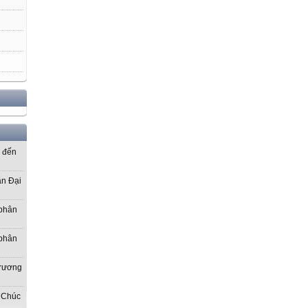
ơ đến
ần Đại
 phân
 phân
Trương
 Chúc