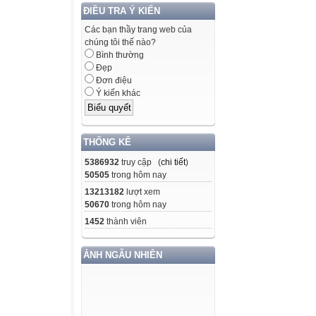
ĐIỀU TRA Ý KIẾN
Các bạn thầy trang web của
chúng tôi thế nào?
Bình thường
Đẹp
Đơn điệu
Ý kiến khác
THỐNG KÊ
5386932
truy cập (
chi tiết
)
50505
trong hôm nay
13213182
lượt xem
50670
trong hôm nay
1452
thành viên
ẢNH NGẪU NHIÊN