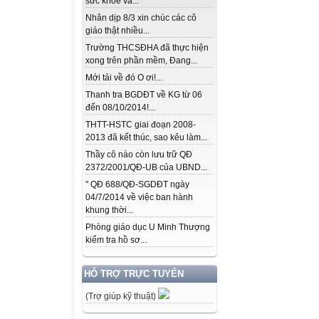
sức khỏe và...
Nhân dịp 8/3 xin chúc các cô
giáo thật nhiều...
Trường THCSĐHA đã thực hiện
xong trên phần mềm, Đang...
Mới tải về đó O ơi!...
Thanh tra BGDĐT về KG từ 06
đến 08/10/2014!...
THTT-HSTC giai đoạn 2008-
2013 đã kết thúc, sao kêu làm...
Thầy cô nào còn lưu trữ QĐ
2372/2001/QĐ-UB của UBND...
" QĐ 688/QĐ-SGDĐT ngày
04/7/2014 về việc ban hành
khung thời...
Phòng giáo dục U Minh Thượng
kiểm tra hồ sơ...
HỖ TRỢ TRỰC TUYẾN
(Trợ giúp kỹ thuật)