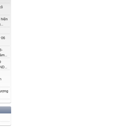
cô
 hiện
..
 06
8-
àm...
Đ
D...
h
hượng