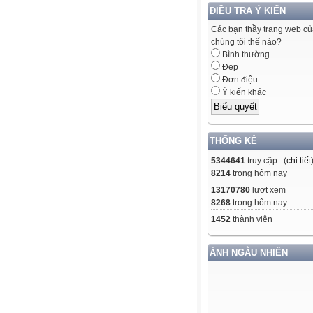
ĐIỀU TRA Ý KIẾN
Các bạn thầy trang web c
chúng tôi thế nào?
Bình thường
Đẹp
Đơn điệu
Ý kiến khác
THỐNG KÊ
5344641
truy cập (
chi tiết
8214
trong hôm nay
13170780
lượt xem
8268
trong hôm nay
1452
thành viên
ẢNH NGẪU NHIÊN