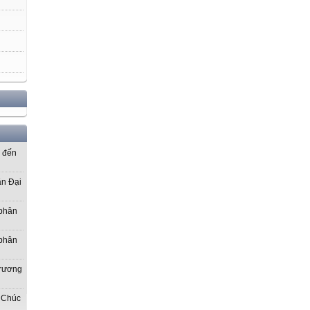
ơ đến
ần Đại
 phân
 phân
Trương
 Chúc