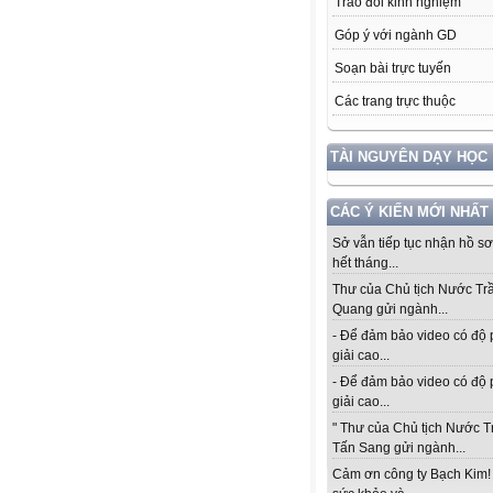
Trao đổi kinh nghiệm
Góp ý với ngành GD
Soạn bài trực tuyến
Các trang trực thuộc
TÀI NGUYÊN DẠY HỌC
CÁC Ý KIẾN MỚI NHẤT
Sở vẫn tiếp tục nhận hồ s
hết tháng...
Thư của Chủ tịch Nước Tr
Quang gửi ngành...
- Để đảm bảo video có độ
giải cao...
- Để đảm bảo video có độ
giải cao...
" Thư của Chủ tịch Nước 
Tấn Sang gửi ngành...
Cảm ơn công ty Bạch Kim!