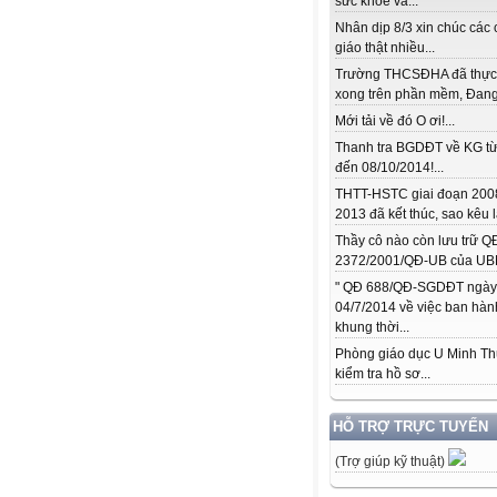
sức khỏe và...
Nhân dịp 8/3 xin chúc các 
giáo thật nhiều...
Trường THCSĐHA đã thực
xong trên phần mềm, Đang.
Mới tải về đó O ơi!...
Thanh tra BGDĐT về KG từ
đến 08/10/2014!...
THTT-HSTC giai đoạn 200
2013 đã kết thúc, sao kêu l
Thầy cô nào còn lưu trữ Q
2372/2001/QĐ-UB của UBN
" QĐ 688/QĐ-SGDĐT ngày
04/7/2014 về việc ban hàn
khung thời...
Phòng giáo dục U Minh T
kiểm tra hồ sơ...
HỖ TRỢ TRỰC TUYẾN
(Trợ giúp kỹ thuật)