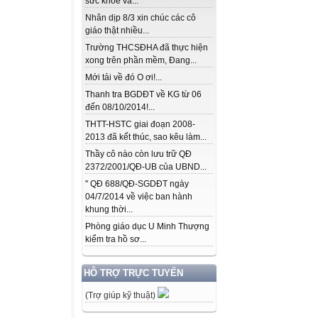
sức khỏe và...
Nhân dịp 8/3 xin chúc các cô
giáo thật nhiều...
Trường THCSĐHA đã thực hiện
xong trên phần mềm, Đang...
Mới tải về đó O ơi!...
Thanh tra BGDĐT về KG từ 06
đến 08/10/2014!...
THTT-HSTC giai đoạn 2008-
2013 đã kết thúc, sao kêu làm...
Thầy cô nào còn lưu trữ QĐ
2372/2001/QĐ-UB của UBND...
" QĐ 688/QĐ-SGDĐT ngày
04/7/2014 về việc ban hành
khung thời...
Phòng giáo dục U Minh Thượng
kiểm tra hồ sơ...
HỖ TRỢ TRỰC TUYẾN
(Trợ giúp kỹ thuật)