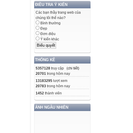
ĐIỀU TRA Ý KIẾN
Các bạn thầy trang web của
chúng tôi thế nào?
Bình thường
Đẹp
Đơn điệu
Ý kiến khác
THỐNG KÊ
5357128
truy cập (
chi tiết
)
20701
trong hôm nay
13183295
lượt xem
20783
trong hôm nay
1452
thành viên
ẢNH NGẪU NHIÊN