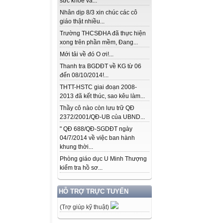
sức khỏe và...
Nhân dịp 8/3 xin chúc các cô
giáo thật nhiều...
Trường THCSĐHA đã thực hiện
xong trên phần mềm, Đang...
Mới tải về đó O ơi!...
Thanh tra BGDĐT về KG từ 06
đến 08/10/2014!...
THTT-HSTC giai đoạn 2008-
2013 đã kết thúc, sao kêu làm...
Thầy cô nào còn lưu trữ QĐ
2372/2001/QĐ-UB của UBND...
" QĐ 688/QĐ-SGDĐT ngày
04/7/2014 về việc ban hành
khung thời...
Phòng giáo dục U Minh Thượng
kiểm tra hồ sơ...
HỖ TRỢ TRỰC TUYẾN
(Trợ giúp kỹ thuật)