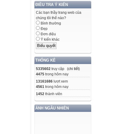
ĐIỀU TRA Ý KIẾN
Các bạn thầy trang web của
chúng tôi thế nào?
Bình thường
Đẹp
Đơn điệu
Ý kiến khác
THỐNG KÊ
5335602
truy cập (
chi tiết
)
4475
trong hôm nay
13161686
lượt xem
4561
trong hôm nay
1452
thành viên
ẢNH NGẪU NHIÊN