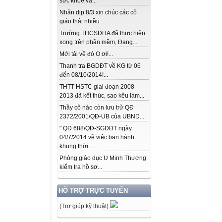
sức khỏe và...
Nhân dịp 8/3 xin chúc các cô
giáo thật nhiều...
Trường THCSĐHA đã thực hiện
xong trên phần mềm, Đang...
Mới tải về đó O ơi!...
Thanh tra BGDĐT về KG từ 06
đến 08/10/2014!...
THTT-HSTC giai đoạn 2008-
2013 đã kết thúc, sao kêu làm...
Thầy cô nào còn lưu trữ QĐ
2372/2001/QĐ-UB của UBND...
" QĐ 688/QĐ-SGDĐT ngày
04/7/2014 về việc ban hành
khung thời...
Phòng giáo dục U Minh Thượng
kiểm tra hồ sơ...
HỖ TRỢ TRỰC TUYẾN
(Trợ giúp kỹ thuật)