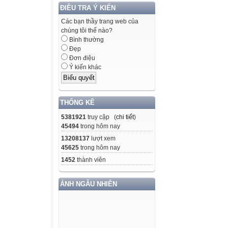
ĐIỀU TRA Ý KIẾN
Các bạn thầy trang web của
chúng tôi thế nào?
Bình thường
Đẹp
Đơn điệu
Ý kiến khác
THỐNG KÊ
5381921
truy cập (
chi tiết
)
45494
trong hôm nay
13208137
lượt xem
45625
trong hôm nay
1452
thành viên
ẢNH NGẪU NHIÊN