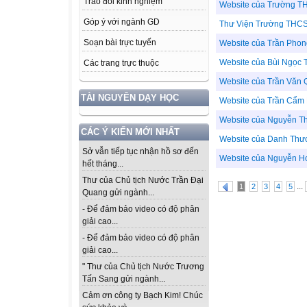
Trao đổi kinh nghiệm
Website của Trường T
Góp ý với ngành GD
Thư Viện Trường THCS
Soạn bài trực tuyến
Website của Trần Phon
Website của Bùi Ngọc 
Các trang trực thuộc
Website của Trần Văn
TÀI NGUYÊN DẠY HỌC
Website của Trần Cẩm
Website của Nguyễn Th
CÁC Ý KIẾN MỚI NHẤT
Website của Danh Thư
Sở vẫn tiếp tục nhận hồ sơ đến
Website của Nguyễn H
hết tháng...
Thư của Chủ tịch Nước Trần Đại
...
1
2
3
4
5
Quang gửi ngành...
- Để đảm bảo video có độ phân
giải cao...
- Để đảm bảo video có độ phân
giải cao...
" Thư của Chủ tịch Nước Trương
Tấn Sang gửi ngành...
Cảm ơn công ty Bạch Kim! Chúc