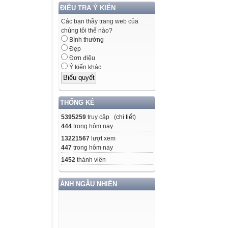
ĐIỀU TRA Ý KIẾN
Các bạn thầy trang web của
chúng tôi thế nào?
Bình thường
Đẹp
Đơn điệu
Ý kiến khác
THỐNG KÊ
5395259
truy cập (
chi tiết
)
444
trong hôm nay
13221567
lượt xem
447
trong hôm nay
1452
thành viên
ẢNH NGẪU NHIÊN