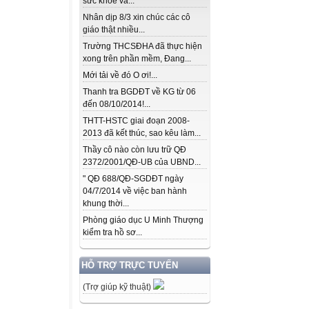
sức khỏe và...
Nhân dịp 8/3 xin chúc các cô
giáo thật nhiều...
Trường THCSĐHA đã thực hiện
xong trên phần mềm, Đang...
Mới tải về đó O ơi!...
Thanh tra BGDĐT về KG từ 06
đến 08/10/2014!...
THTT-HSTC giai đoạn 2008-
2013 đã kết thúc, sao kêu làm...
Thầy cô nào còn lưu trữ QĐ
2372/2001/QĐ-UB của UBND...
" QĐ 688/QĐ-SGDĐT ngày
04/7/2014 về việc ban hành
khung thời...
Phòng giáo dục U Minh Thượng
kiểm tra hồ sơ...
HỖ TRỢ TRỰC TUYẾN
(Trợ giúp kỹ thuật)