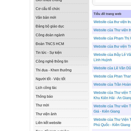
Giới thiệu chung
Cơ cấu tổ chức
Tiêu đề trang web
Văn bản mới
Website của thư viện 
Đảng bộ giáo dục
Website của Thư viện 
Công đoàn ngành
Website của Phạm Thị 
Đoàn TNCS HCM
Website của thư viện T
Tin tức - Sự kiện
Website của thầy Lê V
Lình Huỳnh
Công nghệ thông tin
Website của Lê Văn D
Thi đua - Khen thưởng
Website của Phan Tha
Người tốt - Việc tốt
Website của Trần Hoàn
Lịch công tác
Website của Thư viện 
Thông báo
Khu Kiên Hải - An Gian
Thư mời
Website của Thư viện 
Giá - Kiên Giang
Thư viện ảnh
Website của Thư Viện
Liên kết website
Phú Quốc - Kiên Giang