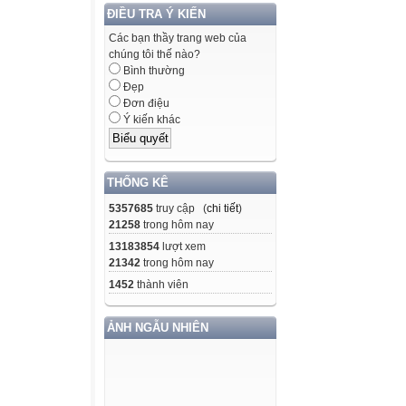
ĐIỀU TRA Ý KIẾN
Các bạn thầy trang web của
chúng tôi thế nào?
Bình thường
Đẹp
Đơn điệu
Ý kiến khác
THỐNG KÊ
5357685
truy cập (
chi tiết
)
21258
trong hôm nay
13183854
lượt xem
21342
trong hôm nay
1452
thành viên
ẢNH NGẪU NHIÊN