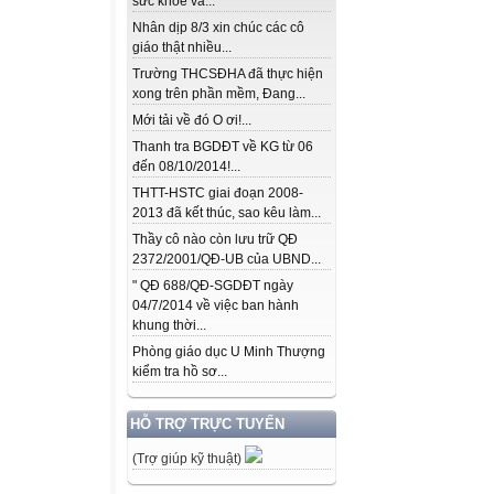
sức khỏe và...
Nhân dịp 8/3 xin chúc các cô
giáo thật nhiều...
Trường THCSĐHA đã thực hiện
xong trên phần mềm, Đang...
Mới tải về đó O ơi!...
Thanh tra BGDĐT về KG từ 06
đến 08/10/2014!...
THTT-HSTC giai đoạn 2008-
2013 đã kết thúc, sao kêu làm...
Thầy cô nào còn lưu trữ QĐ
2372/2001/QĐ-UB của UBND...
" QĐ 688/QĐ-SGDĐT ngày
04/7/2014 về việc ban hành
khung thời...
Phòng giáo dục U Minh Thượng
kiểm tra hồ sơ...
HỖ TRỢ TRỰC TUYẾN
(Trợ giúp kỹ thuật)