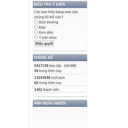
ĐIỀU TRA Ý KIẾN
Các bạn thầy trang web của
chúng tôi thế nào?
Bình thường
Đẹp
Đơn điệu
Ý kiến khác
THỐNG KÊ
5417138
truy cập (
chi tiết
)
59
trong hôm nay
13243548
lượt xem
60
trong hôm nay
1452
thành viên
ẢNH NGẪU NHIÊN