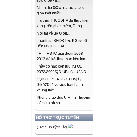
sức khỏe và...
Nhân dịp 8/3 xin chúc các cô
giáo thật nhiều...
Trường THCSĐHA đã thực hiện
xong trên phần mềm, Đang...
Mới tải về đó O ơi!...
Thanh tra BGDĐT về KG từ 06
đến 08/10/2014!...
THTT-HSTC giai đoạn 2008-
2013 đã kết thúc, sao kêu làm...
Thầy cô nào còn lưu trữ QĐ
2372/2001/QĐ-UB của UBND...
" QĐ 688/QĐ-SGDĐT ngày
04/7/2014 về việc ban hành
khung thời...
Phòng giáo dục U Minh Thượng
kiểm tra hồ sơ...
HỖ TRỢ TRỰC TUYẾN
(Trợ giúp kỹ thuật)