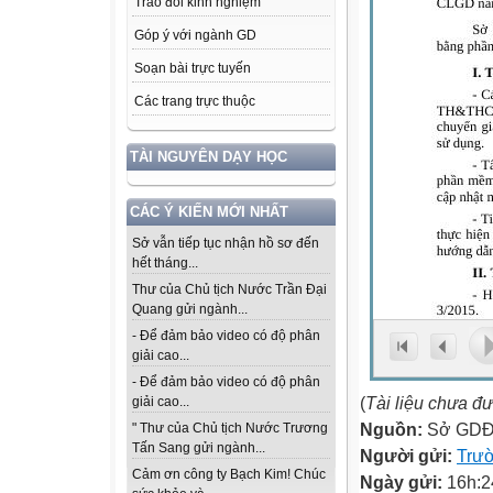
Trao đổi kinh nghiệm
Góp ý với ngành GD
Soạn bài trực tuyến
Các trang trực thuộc
TÀI NGUYÊN DẠY HỌC
CÁC Ý KIẾN MỚI NHẤT
Sở vẫn tiếp tục nhận hồ sơ đến
hết tháng...
Thư của Chủ tịch Nước Trần Đại
Quang gửi ngành...
- Để đảm bảo video có độ phân
giải cao...
- Để đảm bảo video có độ phân
(
Tài liệu chưa đ
giải cao...
Nguồn:
Sở GDĐ
" Thư của Chủ tịch Nước Trương
Tấn Sang gửi ngành...
Người gửi:
Trư
Cảm ơn công ty Bạch Kim! Chúc
Ngày gửi:
16h:2