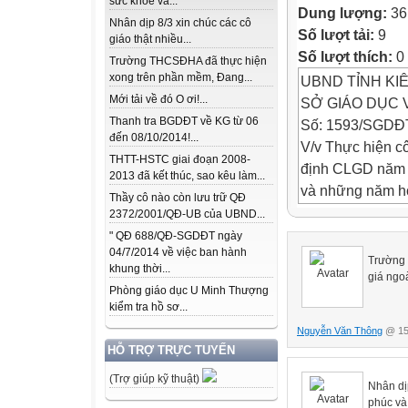
sức khỏe và...
Dung lượng:
36
Nhân dịp 8/3 xin chúc các cô
Số lượt tải:
9
giáo thật nhiều...
Số lượt thích:
0
Trường THCSĐHA đã thực hiện
xong trên phần mềm, Đang...
UBND TỈNH KI
Mới tải về đó O ơi!...
SỞ GIÁO DỤC VÀ
Thanh tra BGDĐT về KG từ 06
Số: 1593/SGDĐT
đến 08/10/2014!...
V/v Thực hiện c
THTT-HSTC giai đoạn 2008-
định CLGD năm 
2013 đã kết thúc, sao kêu làm...
và những năm họ
Thầy cô nào còn lưu trữ QĐ
phần mềm kiểm
2372/2001/QĐ-UB của UBND...
" QĐ 688/QĐ-SGDĐT ngày
04/7/2014 về việc ban hành
Kính gửi:
Trường 
khung thời...
- Hiệu trưởng c
giá ngoà
Phòng giáo dục U Minh Thượng
- Giám đốc Trung
kiểm tra hồ sơ...
- Trưởng phòng 
Nguyễn Văn Thông
@ 15h
HỖ TRỢ TRỰC TUYẾN
Thực hiện Chỉ 
(Trợ giúp kỹ thuật)
nhiệm vụ trọng 
Nhân dịp
phúc và