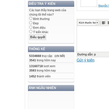
thường xuyên và
ĐIỀU TRA Ý KIẾN
Thực hiện Công
Nguyễn 
Các bạn thầy trang web của
Bộ GDĐT về việc
chúng tôi thế nào?
CLGD năm học 
Bình thường
Kích thước font
Thực hiện Côn
Đẹp
Đơn điệu
của Sở GDĐT về 
Ý kiến khác
định CLGD năm 
Sở GDĐT Kiên G
bằng phần mềm 
THỐNG KÊ
I. Tiến hành thực
Đường dẫn
:
p
5334668
truy cập (
chi tiết
)
- Các trường c
Gửi ý kiến
3541
trong hôm nay
TH&THCS&THPT) l
13160718
lượt xem
và chuyển giao c
3593
trong hôm nay
trường để sử dụ
1452
thành viên
- Tất cả các t
phần mềm điều 
ẢNH NGẪU NHIÊN
mềm cập nhật mớ
- Tiến hành cập 
trình thực hiện 