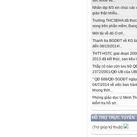
sức khỏe và...
Nhân dịp 8/3 xin chúc các 
giáo thật nhiều...
Trường THCSĐHA đã thực
xong trên phần mềm, Đang.
Mới tải về đó O ơi!...
Thanh tra BGDĐT về KG từ
đến 08/10/2014!...
THTT-HSTC giai đoạn 200
2013 đã kết thúc, sao kêu l
Thầy cô nào còn lưu trữ Q
2372/2001/QĐ-UB của UBN
" QĐ 688/QĐ-SGDĐT ngày
04/7/2014 về việc ban hàn
khung thời...
Phòng giáo dục U Minh T
kiểm tra hồ sơ...
HỖ TRỢ TRỰC TUYẾN
(Trợ giúp kỹ thuật)