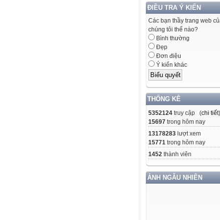
ĐIỀU TRA Ý KIẾN
Các bạn thầy trang web c
chúng tôi thế nào?
Bình thường
Đẹp
Đơn điệu
Ý kiến khác
THỐNG KÊ
5352124
truy cập (
chi tiết
15697
trong hôm nay
13178283
lượt xem
15771
trong hôm nay
1452
thành viên
ẢNH NGẪU NHIÊN