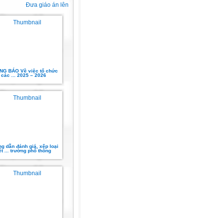
Đưa giáo án lên
NG BÁO Về việc tổ chức
các ... 2025 – 2026
g dẫn đánh giá, xếp loại
iết ... trường phổ thông