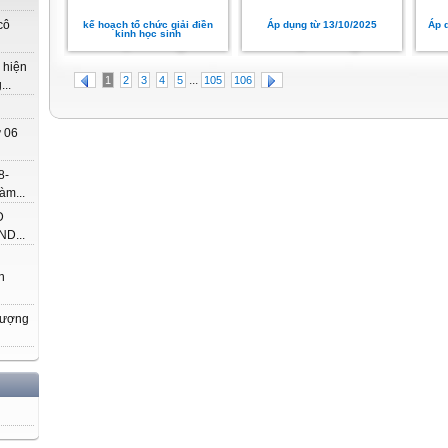
cô
kế hoạch tổ chức giải điền
Áp dụng từ 13/10/2025
Áp 
kinh học sinh
 hiện
...
1
2
3
4
5
105
106
..
 06
8-
àm...
Đ
D...
h
hượng