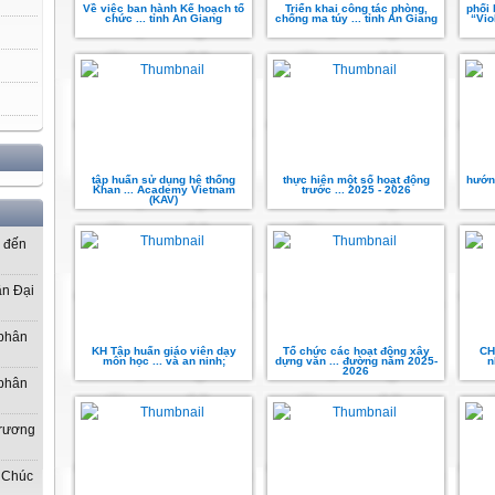
Về việc ban hành Kế hoạch tổ
Triển khai công tác phòng,
phối 
chức ... tỉnh An Giang
chống ma túy ... tỉnh An Giang
“Vio
tập huấn sử dụng hệ thống
thực hiện một số hoạt động
hướn
Khan ... Academy Vietnam
trước ... 2025 - 2026
(KAV)
ơ đến
ần Đại
 phân
KH Tập huấn giáo viên dạy
Tổ chức các hoạt động xây
CH
môn học ... và an ninh;
dựng văn ... đường năm 2025-
n
2026
 phân
Trương
 Chúc