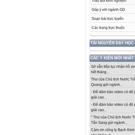
Trao đổi kinh nghiệm
Góp ý với ngành GD
Soạn bài trực tuyến
Các trang trực thuộc
TÀI NGUYÊN DẠY HỌC
CÁC Ý KIẾN MỚI NHẤT
Sở vẫn tiếp tục nhận hồ s
hết tháng...
Thư của Chủ tịch Nước Tr
Quang gửi ngành...
- Để đảm bảo video có độ
giải cao...
- Để đảm bảo video có độ
giải cao...
" Thư của Chủ tịch Nước 
Tấn Sang gửi ngành...
Cảm ơn công ty Bạch Kim!