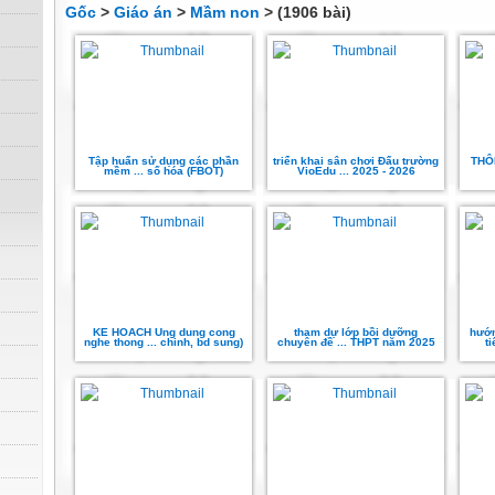
Gốc
>
Giáo án
>
Mầm non
> (1906 bài)
Tập huấn sử dụng các phần
triển khai sân chơi Đấu trường
THÔ
mềm ... số hóa (FBOT)
VioEdu ... 2025 - 2026
KE HOACH Ung dung cong
tham dự lớp bồi dưỡng
hướn
nghe thong ... chinh, bd sung)
chuyên đề ... THPT năm 2025
t